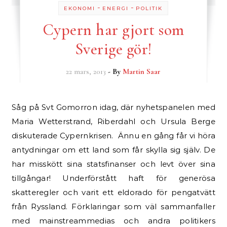
-
-
EKONOMI
ENERGI
POLITIK
Cypern har gjort som
Sverige gör!
22 mars, 2013
- By
Martin Saar
Såg på Svt Gomorron idag, där nyhetspanelen med
Maria Wetterstrand, Riberdahl och Ursula Berge
diskuterade Cypernkrisen. Ännu en gång får vi höra
antydningar om ett land som får skylla sig själv. De
har misskött sina statsfinanser och levt över sina
tillgångar! Underförstått haft för generösa
skatteregler och varit ett eldorado för pengatvätt
från Ryssland. Förklaringar som väl sammanfaller
med mainstreammedias och andra politikers