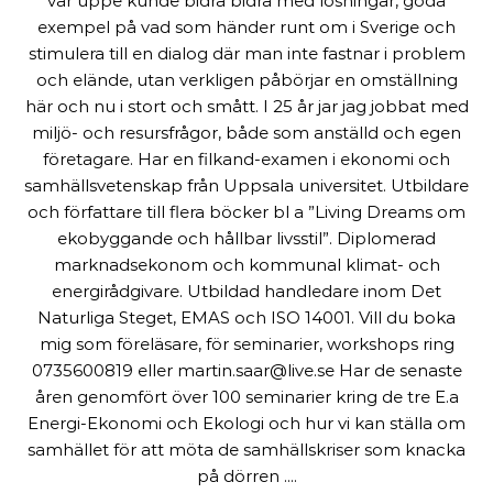
var uppe kunde bidra bidra med lösningar, goda
exempel på vad som händer runt om i Sverige och
stimulera till en dialog där man inte fastnar i problem
och elände, utan verkligen påbörjar en omställning
här och nu i stort och smått. I 25 år jar jag jobbat med
miljö- och resursfrågor, både som anställd och egen
företagare. Har en filkand-examen i ekonomi och
samhällsvetenskap från Uppsala universitet. Utbildare
och författare till flera böcker bl a ”Living Dreams om
ekobyggande och hållbar livsstil”. Diplomerad
marknadsekonom och kommunal klimat- och
energirådgivare. Utbildad handledare inom Det
Naturliga Steget, EMAS och ISO 14001. Vill du boka
mig som föreläsare, för seminarier, workshops ring
0735600819 eller martin.saar@live.se Har de senaste
åren genomfört över 100 seminarier kring de tre E.a
Energi-Ekonomi och Ekologi och hur vi kan ställa om
samhället för att möta de samhällskriser som knacka
på dörren ....