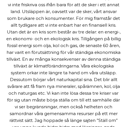
vi inte friskriva oss ifrån bara för att de sker i ett annat
land. Utsläppen är, oavsett var de sker, vårt ansvar
som brukare och konsumenter. För mig framstår det
allt tydligare att vi inte enbart har en finansiell kris.
Utan det är en kris som består av tre delar: en energi-,
en ekonomi- och en ekologisk kris. Tillgången på billig
fossil energi som olja, kol och gas, de senaste 60 åren,
har varit en förutsättning för vår ständiga ekonomiska
tillväxt. En av många konsekvenser av denna ständiga
tillväxt är klimatförändringarna. Våra ekologiska
system orkar inte längre ta hand om våra utsläpp.
Dessutom börjar vårt naturkapital sina. Det blir allt
svårare att få fram nya mineraler, spårämnen, kol, olja
och naturgas etc. Vi kan inte lösa dessa tre kriser var
för sig utan måste börja ställa om till ett samhälle där
vi ser begränsningar, men också helheten och
samordnar våra gemensamma resurser på ett mer
rättvist sätt. Jag hoppade så länge sajten ”Ställ om”