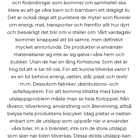
och förändringar som kommer om samhället ska
klara av att ge våra barn och barnbarn ett drägligt liv.
Det är också dags att punktera de myter som florerar
om energi, mat, transporter och framför allt hur dyrt
och besvärligt det blir om vi ställer om. Vårt vardagsliv
kommer knappast att bli sämre, men definitivt
mycket annorlunda. De produkter vi använder
materialiserar sig inte av sig själva i våra hem och
butiker. Utan de har en lång förhistoria. Som det är
hög tid att vi tar till oss. För att kunna tillverka varor t
ex en bil behövs energi, vatten, stål, plast och textil
m.m. Dessutom fabriker, distributions- och
avfallssystem. För att komma tillrätta med bilens
utsläppsproblem måste man se hela förloppet, från
råvaror, tillverkning, användning och återvinning, alltså
belysa hela produktens livscykel. Idag pratar vi nästan
enbart om de utsläpp som uppstår när vi använder
våra bilar, m a o bränslet, inte om de stora utsläpp
som sker när bilen tillverkas. Dessa dolda utsläpp kan