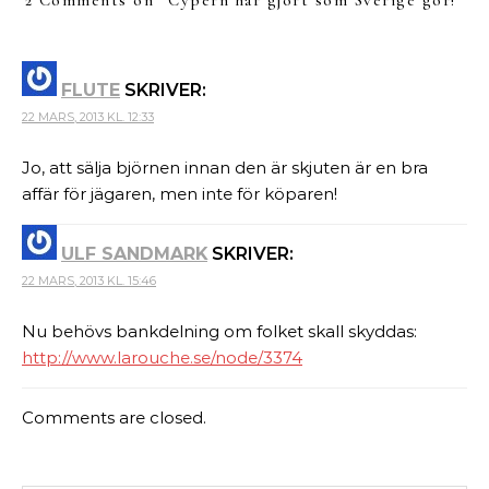
2 Comments on “
Cypern har gjort som Sverige gör!
”
FLUTE
SKRIVER:
22 MARS, 2013 KL. 12:33
Jo, att sälja björnen innan den är skjuten är en bra
affär för jägaren, men inte för köparen!
ULF SANDMARK
SKRIVER:
22 MARS, 2013 KL. 15:46
Nu behövs bankdelning om folket skall skyddas:
http://www.larouche.se/node/3374
Comments are closed.