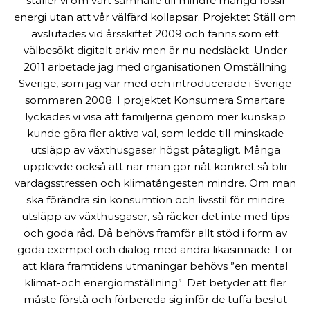
ställer vi om vårt samhälle till mindre mängd fossil
energi utan att vår välfärd kollapsar. Projektet Ställ om
avslutades vid årsskiftet 2009 och fanns som ett
välbesökt digitalt arkiv men är nu nedsläckt. Under
2011 arbetade jag med organisationen Omställning
Sverige, som jag var med och introducerade i Sverige
sommaren 2008. I projektet Konsumera Smartare
lyckades vi visa att familjerna genom mer kunskap
kunde göra fler aktiva val, som ledde till minskade
utsläpp av växthusgaser högst påtagligt. Många
upplevde också att när man gör nåt konkret så blir
vardagsstressen och klimatångesten mindre. Om man
ska förändra sin konsumtion och livsstil för mindre
utsläpp av växthusgaser, så räcker det inte med tips
och goda råd. Då behövs framför allt stöd i form av
goda exempel och dialog med andra likasinnade. För
att klara framtidens utmaningar behövs ”en mental
klimat-och energiomställning”. Det betyder att fler
måste förstå och förbereda sig inför de tuffa beslut