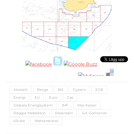
Aleklett
Berge
BIS
Cypern
ECB
Energi
EU
Euro
Gas
Globala Energisystem
IMF
Max Keiser
Reggie Middleton
Riberdahl
Svt Gomorron
tillväxt
Wetterstrand