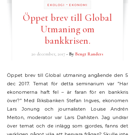
-
EKOLOGI
EKONOMI
Öppet brev till Global
Utmaning om
bankkrisen.
20 december, 2017
- By
Bengt Randers
Öppet brev till Global utmaning angående den 5
dec 2017. Temat för detta seminarium var ”Har
ekonomerna haft fel – är faran för en bankkris
över?” Med Riksbanken Stefan Ingves, ekonomen
Lars Jonung och journalisten Louise Andrén
Meiton, moderator var Lars Dahlsten. Jag undrar
över temat och de inlägg som gjordes, fanns det
verkligen något vilja att besvara frågan? Skulle inte