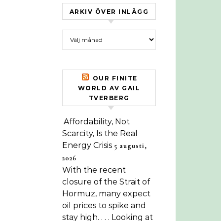
ARKIV ÖVER INLÄGG
Arkiv över inlägg
OUR FINITE
WORLD AV GAIL
TVERBERG
Affordability, Not
Scarcity, Is the Real
Energy Crisis
5 augusti,
2026
With the recent
closure of the Strait of
Hormuz, many expect
oil prices to spike and
stay high. . . . Looking at