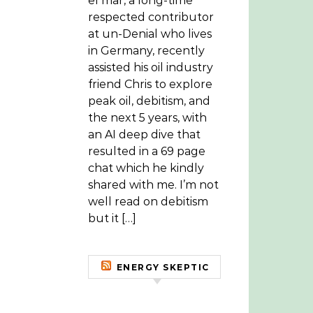
el mar, a long-time
respected contributor
at un-Denial who lives
in Germany, recently
assisted his oil industry
friend Chris to explore
peak oil, debitism, and
the next 5 years, with
an AI deep dive that
resulted in a 69 page
chat which he kindly
shared with me. I’m not
well read on debitism
but it […]
ENERGY SKEPTIC