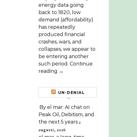
energy data going
back to 1820, low
demand (affordability)
has repeatedly
produced financial
crashes, wars, and
collapses, we appear to
be entering another
such period. Continue
reading →
UN-DENIAL
By el mar: AI chat on
Peak Oil, Debitism, and
the next 5 years
2
augusti, 2026