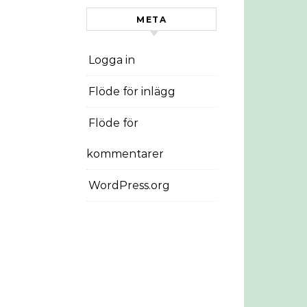
META
Logga in
Flöde för inlägg
Flöde för
kommentarer
WordPress.org