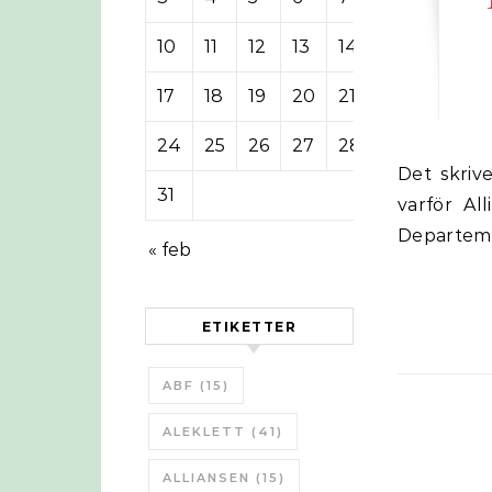
10
11
12
13
14
15
16
17
18
19
20
21
22
23
24
25
26
27
28
29
30
Det skriver tidningen Riksdag & Departement. Och det blir uppenbart
31
varför Al
Departemen
« feb
ETIKETTER
ABF
(15)
ALEKLETT
(41)
ALLIANSEN
(15)