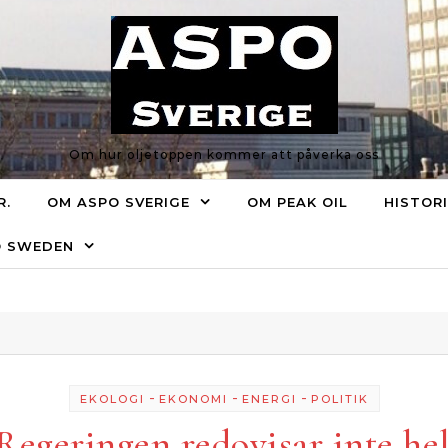
Om hur oljetoppen kommer att påverka oss
R.
OM ASPO SVERIGE
OM PEAK OIL
HISTOR
O SWEDEN
-
-
-
EKOLOGI
EKONOMI
ENERGI
POLITIK
Regeringen redovisar inte he