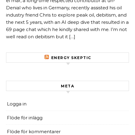
el mar, a long-time respected contributor at un-
Denial who lives in Germany, recently assisted his oil
industry friend Chris to explore peak oil, debitism, and
the next 5 years, with an AI deep dive that resulted in a
69 page chat which he kindly shared with me. I’m not
well read on debitism but it […]
ENERGY SKEPTIC
META
Logga in
Flöde för inlägg
Flöde för kommentarer