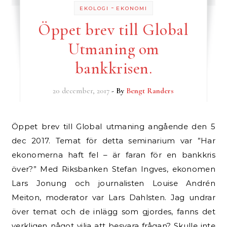
-
EKOLOGI
EKONOMI
Öppet brev till Global
Utmaning om
bankkrisen.
20 december, 2017
- By
Bengt Randers
Öppet brev till Global utmaning angående den 5
dec 2017. Temat för detta seminarium var ”Har
ekonomerna haft fel – är faran för en bankkris
över?” Med Riksbanken Stefan Ingves, ekonomen
Lars Jonung och journalisten Louise Andrén
Meiton, moderator var Lars Dahlsten. Jag undrar
över temat och de inlägg som gjordes, fanns det
verkligen något vilja att besvara frågan? Skulle inte