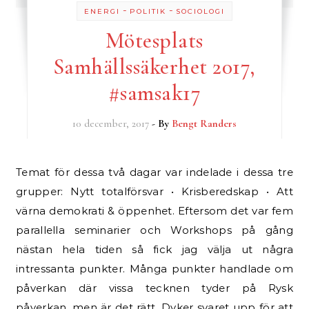
-
-
ENERGI
POLITIK
SOCIOLOGI
Mötesplats
Samhällssäkerhet 2017,
#samsak17
10 december, 2017
- By
Bengt Randers
Temat för dessa två dagar var indelade i dessa tre
grupper: Nytt totalförsvar • Krisberedskap • Att
värna demokrati & öppenhet. Eftersom det var fem
parallella seminarier och Workshops på gång
nästan hela tiden så fick jag välja ut några
intressanta punkter. Många punkter handlade om
påverkan där vissa tecknen tyder på Rysk
påverkan, men är det rätt. Dyker svaret upp för att