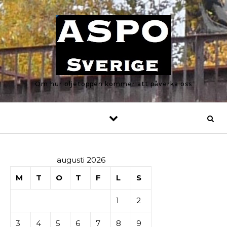
Skip to content
Om hur oljetoppen kommer att påverka oss
augusti 2026
M
T
O
T
F
L
S
1
2
3
4
5
6
7
8
9