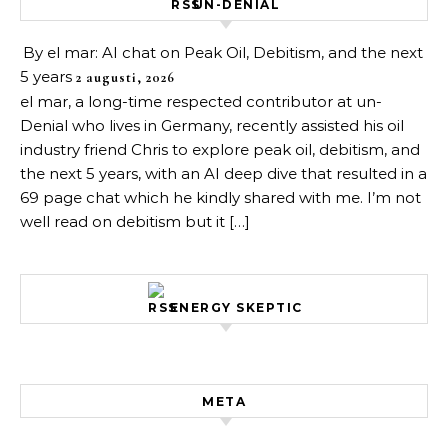
UN-DENIAL
By el mar: AI chat on Peak Oil, Debitism, and the next
5 years
2 augusti, 2026
el mar, a long-time respected contributor at un-
Denial who lives in Germany, recently assisted his oil
industry friend Chris to explore peak oil, debitism, and
the next 5 years, with an AI deep dive that resulted in a
69 page chat which he kindly shared with me. I’m not
well read on debitism but it […]
ENERGY SKEPTIC
META