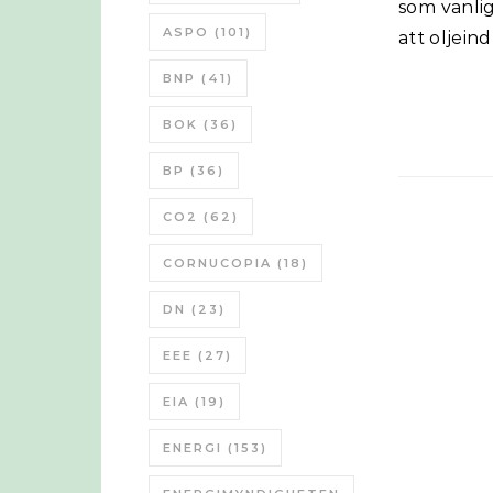
som vanli
ASPO
(101)
att oljein
BNP
(41)
BOK
(36)
BP
(36)
CO2
(62)
CORNUCOPIA
(18)
DN
(23)
EEE
(27)
EIA
(19)
ENERGI
(153)