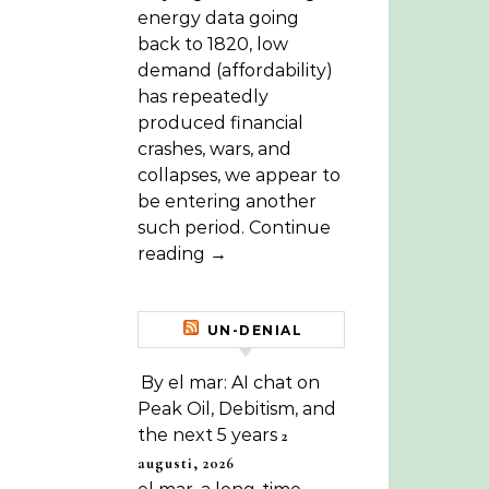
energy data going
back to 1820, low
demand (affordability)
has repeatedly
produced financial
crashes, wars, and
collapses, we appear to
be entering another
such period. Continue
reading →
UN-DENIAL
By el mar: AI chat on
Peak Oil, Debitism, and
the next 5 years
2
augusti, 2026