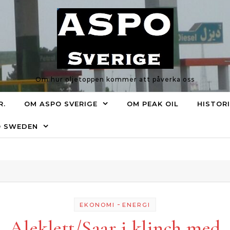
Om hur oljetoppen kommer att påverka oss
R.
OM ASPO SVERIGE
OM PEAK OIL
HISTOR
O SWEDEN
-
EKONOMI
ENERGI
Aleklett/Saar i klinch med