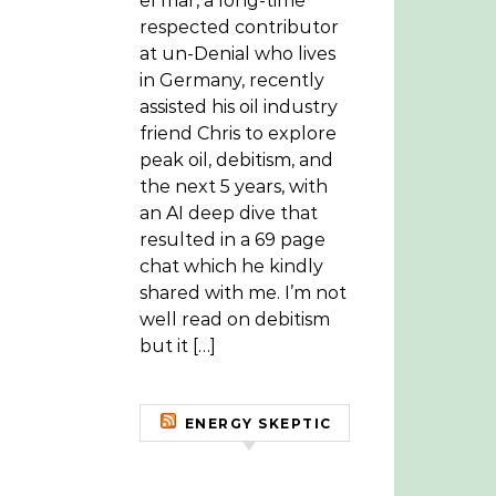
el mar, a long-time
respected contributor
at un-Denial who lives
in Germany, recently
assisted his oil industry
friend Chris to explore
peak oil, debitism, and
the next 5 years, with
an AI deep dive that
resulted in a 69 page
chat which he kindly
shared with me. I’m not
well read on debitism
but it […]
ENERGY SKEPTIC