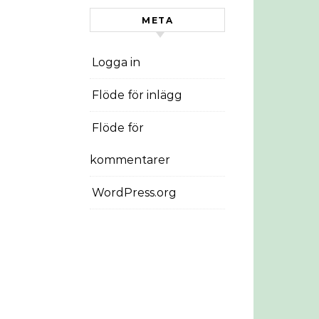
META
Logga in
Flöde för inlägg
Flöde för
kommentarer
WordPress.org