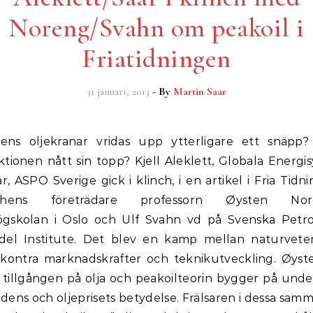
Noreng/Svahn om peakoil i
Friatidningen
31 januari, 2013
- By
Martin Saar
ktionen nått sin topp? Kjell Aleklett, Globala Energi
r, ASPO Sverige gick i klinch, i en artikel i Fria Tid
nschens företrädare professorn Øysten N
gskolan i Oslo och Ulf Svahn vd på Svenska Pet
del Institute. Det blev en kamp mellan naturvet
 kontra marknadskrafter och teknikutveckling. Øys
 tillgången på olja och peakoilteorin bygger på unde
dens och oljeprisets betydelse. Frälsaren i dessa sam