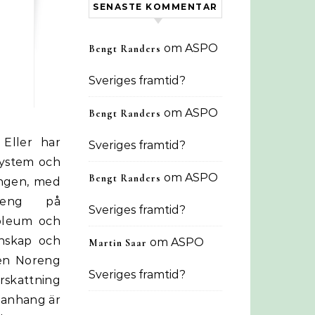
SENASTE KOMMENTAR
om
ASPO
Bengt Randers
Sveriges framtid?
om
ASPO
Bengt Randers
Sveriges framtid?
system och
om
ASPO
Bengt Randers
ningen, med
oreng på
Sveriges framtid?
roleum och
enskap och
om
ASPO
Martin Saar
ten Noreng
Sveriges framtid?
rskattning
manhang är