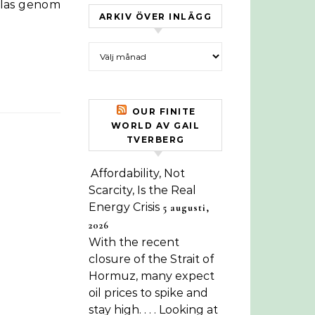
llas genom
ARKIV ÖVER INLÄGG
Arkiv över inlägg
OUR FINITE
WORLD AV GAIL
TVERBERG
Affordability, Not
Scarcity, Is the Real
Energy Crisis
5 augusti,
2026
With the recent
closure of the Strait of
Hormuz, many expect
oil prices to spike and
stay high. . . . Looking at