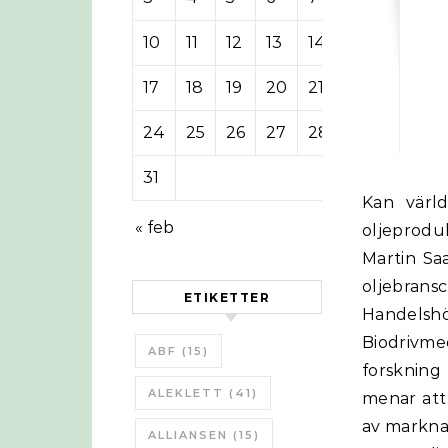
10
11
12
13
14
15
16
17
18
19
20
21
22
23
24
25
26
27
28
29
30
31
Kan världens oljekranar vridas upp ytterligare ett snäpp? Eller har
« feb
oljeprodu
Martin Saa
oljebra
ETIKETTER
Handelshö
Biodrivme
ABF
(15)
forskning
ALEKLETT
(41)
menar att
av markna
ALLIANSEN
(15)