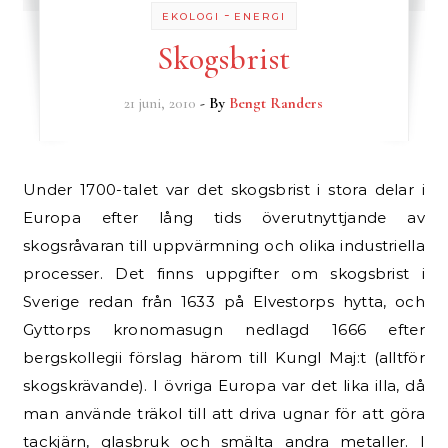
-
EKOLOGI
ENERGI
Skogsbrist
21 juni, 2010
- By
Bengt Randers
Under 1700-talet var det skogsbrist i stora delar i
Europa efter lång tids överutnyttjande av
skogsråvaran till uppvärmning och olika industriella
processer. Det finns uppgifter om skogsbrist i
Sverige redan från 1633 på Elvestorps hytta, och
Gyttorps kronomasugn nedlagd 1666 efter
bergskollegii förslag härom till Kungl Maj:t (alltför
skogskrävande). I övriga Europa var det lika illa, då
man använde träkol till att driva ugnar för att göra
tackjärn, glasbruk och smälta andra metaller. I