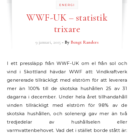
ENERGI
WWF-UK – statistik
trixare
9 januari, 2015
- By
Bengt Randers
I ett pressläpp från WWF-UK om el från sol och
vind i Skottland hävdar WWF att: Vindkraftverk
genererade tillräckligt med elström för att leverera
mer än 100% till de skotska hushållen 25 av 31
dagarna i december. Under hela året tillhandahåll
vinden tillräckligt med elström för 98% av de
skotska hushållen, och solenergi gav mer än två
tredjedelar av hushållselen eller
varmvattenbehovet. Vad det i stället borde stått är: