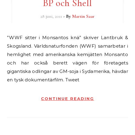
BP och Shell
28 juni, 2011
- By
Martin Saar
”WWF sitter i Monsantos knä” skriver Lantbruk &
Skogsland. Världsnaturfonden (WWF) samarbetar i
hemlighet med amerikanska kemijätten Monsanto
och har också berett vägen för företagets
gigantiska odlingar av GM-soja i Sydamerika, hävdar
en tysk dokumentärfilm. Tweet
CONTINUE READING