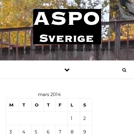
Skip to content
Om hur oljetoppen kommer att påverka oss
mars 2014
M
T
O
T
F
L
S
1
2
3
4
5
6
7
8
9