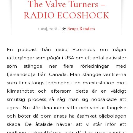
The Valve Turners –
RADIO ECOSHOCK
1 maj, 2018
- By
Bengt Randers
En podcast från radio Ecoshock om några
rättegångar som pågår i USA om ett antal aktivister
som stängde ner flera rörledningar med
tjärsandsolja från Canada. Man stängde ventilerna
som finns längs ledningen i en manifestation mot
klimathotet och eftersom detta är en väldigt
smutsig process så såg man sig nödsakade att
agera. Nu står flera inför rätta och väntar fängelse
och böter då dom anses ha åsamkat oljebolagen
skada. De åtalade hävdar att vi står inför ett
nödläge i klimatfrågan och då har man handlat