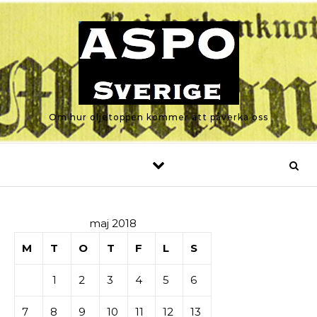
Skip to content
Om hur oljetoppen kommer att påverka oss
maj 2018
M
T
O
T
F
L
S
1
2
3
4
5
6
7
8
9
10
11
12
13