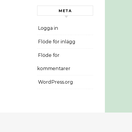
META
Logga in
Flöde för inlägg
Flöde för
kommentarer
WordPress.org