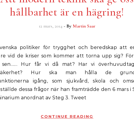
hållbarhet är en hägring!
12 mars, 2014
- By
Martin Saar
e vid de kriser som kommer att torna upp sig? Förs
is, sen…… Hur får vi då mat? Har vi överhuvudta
lssäkerhet? Hur ska man hålla de grund
funktionerna igång, som sjukvård, skola och om
ställde dessa frågor när han framträdde den 6 mars i
minarium anordnat av Steg 3. Tweet
CONTINUE READING