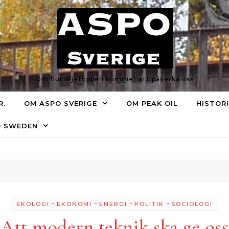
Om hur oljetoppen kommer att påverka oss
R.
OM ASPO SVERIGE
OM PEAK OIL
HISTOR
O SWEDEN
-
-
-
-
EKOLOGI
EKONOMI
ENERGI
POLITIK
SOCIOLOGI
Att modern teknik ska ge oss