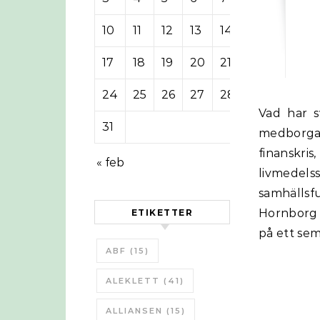
10
11
12
13
14
15
16
17
18
19
20
21
22
23
24
25
26
27
28
29
30
Vad har svenska politiker för trygghet och beredskap att erbjuda oss
31
medborgar
finanskr
« feb
livmede
samhälls
Hornborg 
ETIKETTER
på ett se
ABF
(15)
ALEKLETT
(41)
ALLIANSEN
(15)