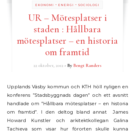
-
-
EKONOMI
ENERGI
SOCIOLOGI
UR – Mötesplatser i
staden : Hållbara
mötesplatser – en historia
om framtid
22 oktober, 2012
- By
Bengt Randers
Upplands Väsby kommun och KTH höll nyligen en
konferens ”Stadsbyggnads dagen” och ett avsnitt
handlade om ”Hållbara mötesplatser – en historia
om framtid”. I den deltog bland annat James
Howard Kunstler och arkitektkollegan Galina
Tachieva som visar hur förorten skulle kunna