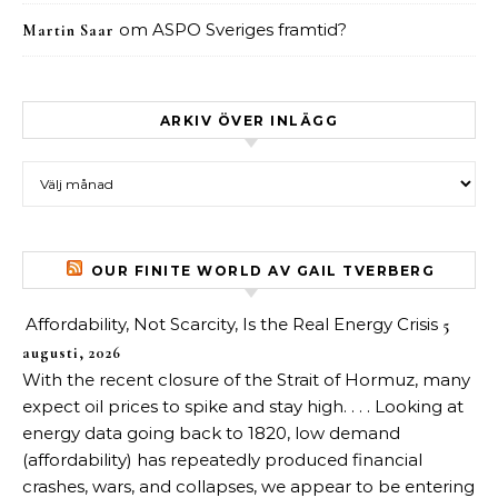
om
ASPO Sveriges framtid?
Martin Saar
ARKIV ÖVER INLÄGG
Arkiv över inlägg
OUR FINITE WORLD AV GAIL TVERBERG
Affordability, Not Scarcity, Is the Real Energy Crisis
5
augusti, 2026
With the recent closure of the Strait of Hormuz, many
expect oil prices to spike and stay high. . . . Looking at
energy data going back to 1820, low demand
(affordability) has repeatedly produced financial
crashes, wars, and collapses, we appear to be entering