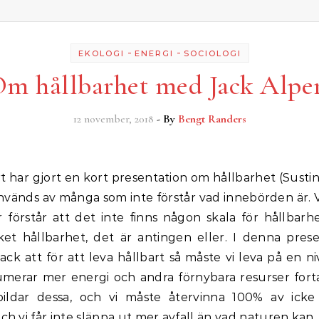
-
-
EKOLOGI
ENERGI
SOCIOLOGI
m hållbarhet med Jack Alpe
12 november, 2018
- By
Bengt Randers
nvänds av många som inte förstår vad innebörden är.
r förstår att det inte finns någon skala för hållbarh
ket hållbarhet, det är antingen eller. I denna prese
Jack att för att leva hållbart så måste vi leva på en niv
umerar mer energi och andra förnybara resurser fort
ildar dessa, och vi måste återvinna 100% av icke
och vi får inte släppa ut mer avfall än vad naturen kan