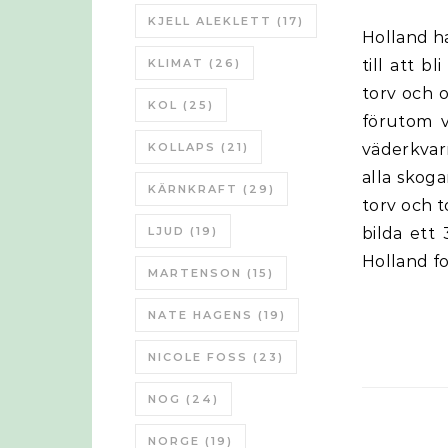
KJELL ALEKLETT
(17)
Holland har sedan 1959 då Groningen fältet hittades byggt ut naturgasen
KLIMAT
(26)
till att b
torv och o
KOL
(25)
förutom v
KOLLAPS
(21)
väderkvarn
alla skog
KÄRNKRAFT
(29)
torv och t
LJUD
(19)
bilda ett 
Holland fo
MARTENSON
(15)
NATE HAGENS
(19)
NICOLE FOSS
(23)
NOG
(24)
NORGE
(19)