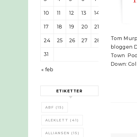
10
11
12
13
14
15
16
17
18
19
20
21
22
23
Tom Murphy är professor i fysik på ”University of California” och skriver på
24
25
26
27
28
29
30
bloggen D
31
Town Podc
Down: Coll
« feb
ETIKETTER
ABF
(15)
ALEKLETT
(41)
ALLIANSEN
(15)