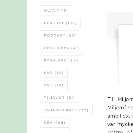
OLJA
(146)
PEAK OIL
(195)
PODCAST
(53)
POST PEAK
(37)
RYSSLAND
(24)
SVD
(65)
SVT
(32)
TILLVÄXT
(81)
Till Miljömålsberedningen Jag var den den 27 januari och lyssnade på
Miljömåls
TRAFIKVERKET
(22)
ambitiöst
USA
(109)
var mycke
bättre på