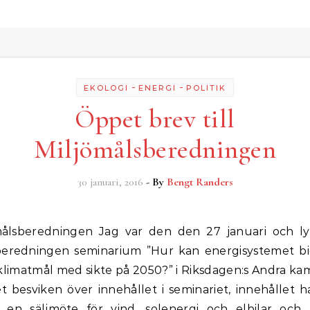
-
-
EKOLOGI
ENERGI
POLITIK
Öppet brev till
Miljömålsberedningen
30 januari, 2016
- By
Bengt Randers
beredningen seminarium ”Hur kan energisystemet bidr
 klimatmål med sikte på 2050?” i Riksdagen:s Andra ka
t besviken över innehållet i seminariet, innehållet h
 en säljmöte för vind, solenergi och elbilar och 