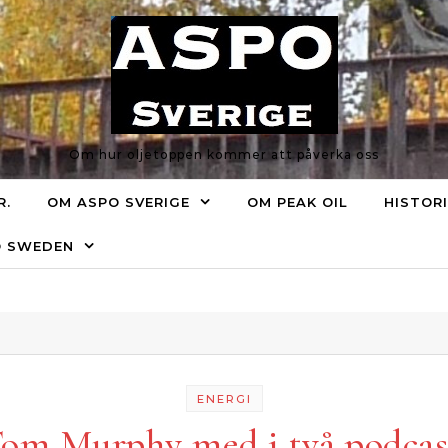
Om hur oljetoppen kommer att påverka oss
R.
OM ASPO SVERIGE
OM PEAK OIL
HISTOR
O SWEDEN
ENERGI
om Murphy med i två podcas