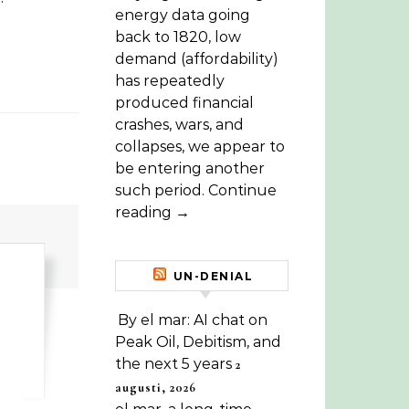
energy data going
back to 1820, low
demand (affordability)
has repeatedly
produced financial
crashes, wars, and
collapses, we appear to
be entering another
such period. Continue
reading →
UN-DENIAL
By el mar: AI chat on
Peak Oil, Debitism, and
the next 5 years
2
augusti, 2026