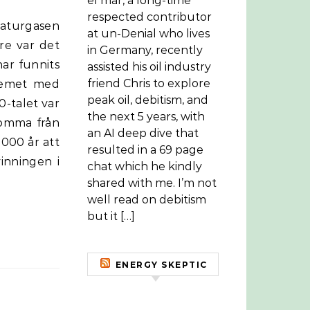
el mar, a long-time
respected contributor
at un-Denial who lives
are var det
in Germany, recently
har funnits
assisted his oil industry
friend Chris to explore
blemet med
peak oil, debitism, and
0-talet var
the next 5 years, with
komma från
an AI deep dive that
3000 år att
resulted in a 69 page
vinningen i
chat which he kindly
shared with me. I’m not
well read on debitism
but it […]
ENERGY SKEPTIC