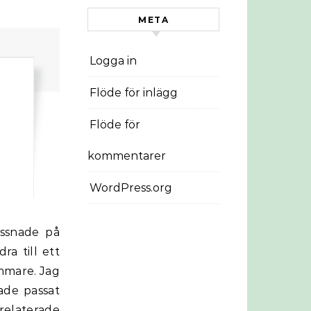
META
Logga in
Flöde för inlägg
Flöde för
kommentarer
WordPress.org
a till ett
mmare. Jag
ade passat
relaterade