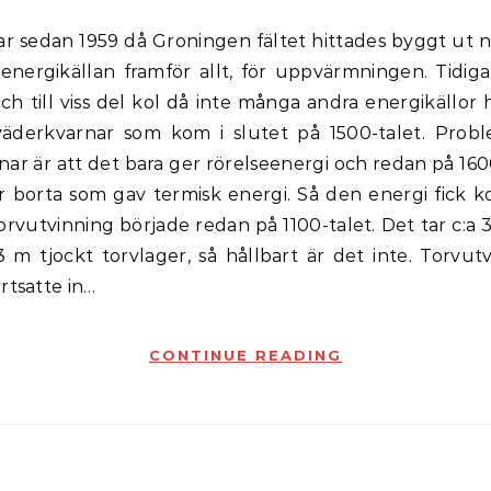
li energikällan framför allt, för uppvärmningen. Tidig
ch till viss del kol då inte många andra energikällor 
äderkvarnar som kom i slutet på 1500-talet. Pro
ar är att det bara ger rörelseenergi och redan på 160
ar borta som gav termisk energi. Så den energi fick 
orvutvinning började redan på 1100-talet. Det tar c:a 
3 m tjockt torvlager, så hållbart är det inte. Torvut
rtsatte in…
CONTINUE READING