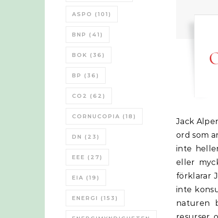
ASPO
(101)
BNP
(41)
O
BOK
(36)
BP
(36)
CO2
(62)
CORNUCOPIA
(18)
Jack Alpert har gjort en kort presentation om hållbarhet (Sustinability) ett
ord som a
DN
(23)
inte helle
EEE
(27)
eller myc
förklarar 
EIA
(19)
inte kons
ENERGI
(153)
naturen b
resurser, 