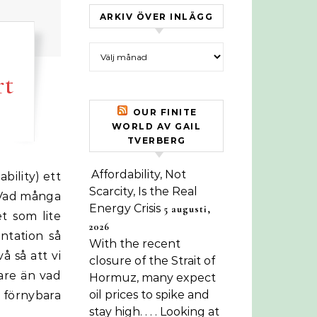
ARKIV ÖVER INLÄGG
Arkiv över inlägg
rt
OUR FINITE
WORLD AV GAIL
TVERBERG
Affordability, Not
Scarcity, Is the Real
 Vad många
Energy Crisis
5 augusti,
et som lite
2026
ntation så
With the recent
å så att vi
closure of the Strait of
are än vad
Hormuz, many expect
oil prices to spike and
 förnybara
stay high. . . . Looking at
…