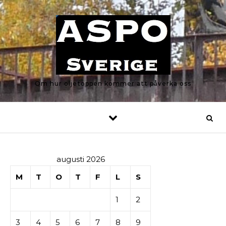
Skip to content
Om hur oljetoppen kommer att påverka oss
augusti 2026
M
T
O
T
F
L
S
1
2
3
4
5
6
7
8
9