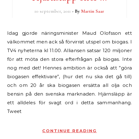
10 september, 2011
- By
Martin Saar
Idag gjorde näringsminister Maud Olofsson ett
välkommet men ack så förvirrat utspel om biogas. I
TV4 nyheterna kl 11.00. Alliansen satsar 120 miljoner
för att möta den stora efterfrågan på biogas. Inte
nog med det! Hennes ambition är också att ”göra
biogasen effektivare”, (hur det nu ska det gå till)
och om 20 år ska biogasen ersätta all olja och
bensin på den svenska marknaden. Hjärnsläpp är
ett alldeles för svagt ord i detta sammanhang.
Tweet
CONTINUE READING