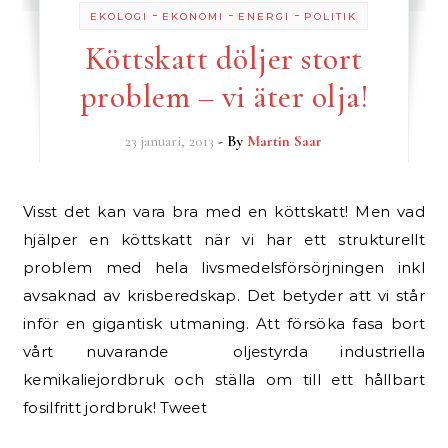
-
-
-
EKOLOGI
EKONOMI
ENERGI
POLITIK
Köttskatt döljer stort
problem – vi äter olja!
23 januari, 2013
- By
Martin Saar
Visst det kan vara bra med en köttskatt! Men vad
hjälper en köttskatt när vi har ett strukturellt
problem med hela livsmedelsförsörjningen inkl
avsaknad av krisberedskap. Det betyder att vi står
inför en gigantisk utmaning. Att försöka fasa bort
vårt nuvarande oljestyrda industriella
kemikaliejordbruk och ställa om till ett hållbart
fosilfritt jordbruk! Tweet