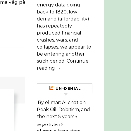
mma väg på
energy data going
back to 1820, low
demand (affordability)
has repeatedly
produced financial
crashes, wars, and
collapses, we appear to
be entering another
such period. Continue
reading →
UN-DENIAL
By el mar: AI chat on
Peak Oil, Debitism, and
the next 5 years
2
augusti, 2026