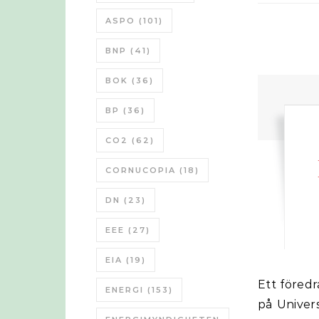
ASPO
(101)
BNP
(41)
BOK
(36)
BP
(36)
CO2
(62)
CORNUCOPIA
(18)
DN
(23)
EEE
(27)
EIA
(19)
Ett föredrag om hur livets utveckling kan ha gått till. Nick Lane professor
ENERGI
(153)
på Univer