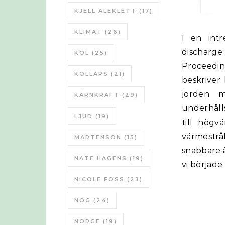
KJELL ALEKLETT
(17)
KLIMAT
(26)
I en intressant artikel ”Human domination of the biosphere: Rapid
discharge 
KOL
(25)
Proceedin
KOLLAPS
(21)
beskriver 
jorden m
KÄRNKRAFT
(29)
underhåll
LJUD
(19)
till högv
värmestrå
MARTENSON
(15)
snabbare 
NATE HAGENS
(19)
vi började
NICOLE FOSS
(23)
NOG
(24)
NORGE
(19)