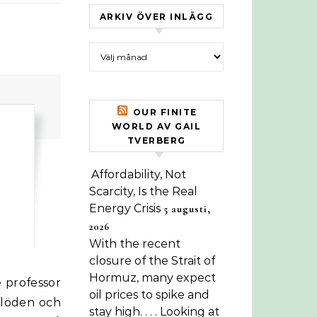
ARKIV ÖVER INLÄGG
Arkiv över inlägg
OUR FINITE
WORLD AV GAIL
TVERBERG
e
Affordability, Not
Scarcity, Is the Real
Energy Crisis
5 augusti,
2026
With the recent
closure of the Strait of
Hormuz, many expect
oil prices to spike and
flöden och
stay high. . . . Looking at