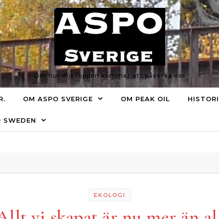
Om hur oljetoppen kommer att påverka oss
R.
OM ASPO SVERIGE
OM PEAK OIL
HISTOR
O SWEDEN
EKOLOGI
Allt vi skapat är nu mer än al