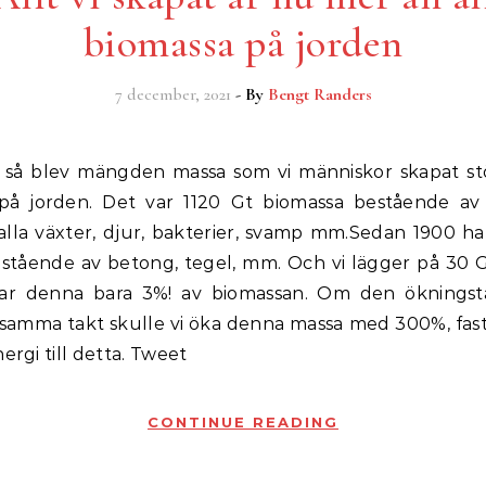
biomassa på jorden
7 december, 2021
- By
Bengt Randers
på jorden. Det var 1120 Gt biomassa bestående av
alla växter, djur, bakterier, svamp mm.Sedan 1900 ha
estående av betong, tegel, mm. Och vi lägger på 30 G
ar denna bara 3%! av biomassan. Om den öknings
i samma takt skulle vi öka denna massa med 300%, fast 
nergi till detta. Tweet
CONTINUE READING