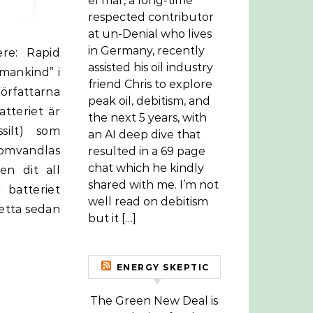
el mar, a long-time
respected contributor
at un-Denial who lives
in Germany, recently
assisted his oil industry
umankind” i
friend Chris to explore
örfattarna
peak oil, debitism, and
atteriet är
the next 5 years, with
silt) som
an AI deep dive that
 omvandlas
resulted in a 69 page
chat which he kindly
en dit all
shared with me. I’m not
 batteriet
well read on debitism
etta sedan
but it […]
ENERGY SKEPTIC
The Green New Deal is