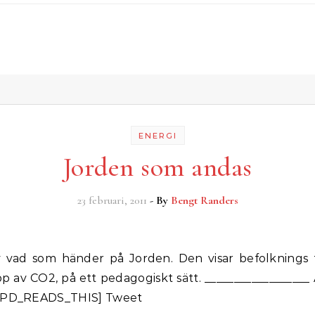
ENERGI
Jorden som andas
23 februari, 2011
- By
Bengt Randers
p av CO2, på ett pedagogiskt sätt. __________________ 
[CPD_READS_THIS] Tweet