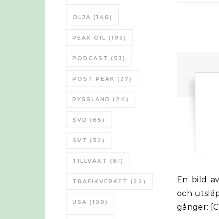
OLJA
(146)
PEAK OIL
(195)
PODCAST
(53)
POST PEAK
(37)
RYSSLAND
(24)
SVD
(65)
SVT
(32)
TILLVÄXT
(81)
En bild av vad som händer på Jorden. Den visar befolknings förändring
TRAFIKVERKET
(22)
och utsläp
USA
(109)
gånger: 