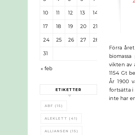
10
11
12
13
14
15
16
17
18
19
20
21
22
23
24
25
26
27
28
29
30
Förra året så blev mängden massa som vi människor skapat större än all
31
biomassa 
vikten av 
« feb
1154 Gt b
År 1900 v
fortsätta 
ETIKETTER
inte har e
ABF
(15)
ALEKLETT
(41)
ALLIANSEN
(15)