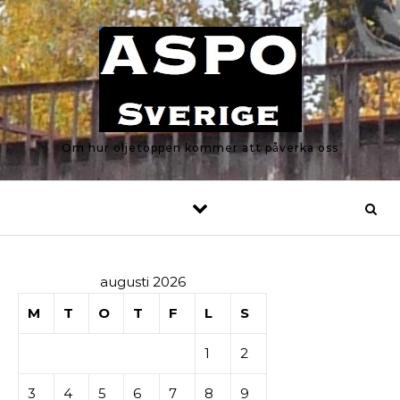
Skip to content
Om hur oljetoppen kommer att påverka oss
augusti 2026
M
T
O
T
F
L
S
1
2
3
4
5
6
7
8
9