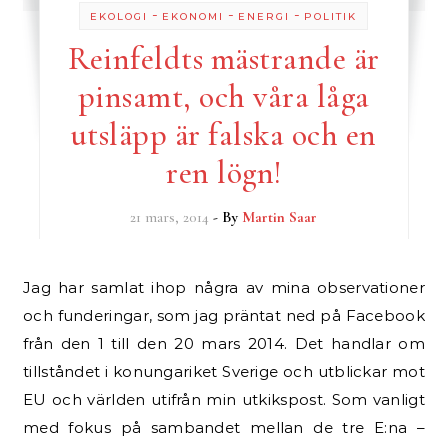
-
-
-
EKOLOGI
EKONOMI
ENERGI
POLITIK
Reinfeldts mästrande är
pinsamt, och våra låga
utsläpp är falska och en
ren lögn!
21 mars, 2014
- By
Martin Saar
Jag har samlat ihop några av mina observationer
och funderingar, som jag präntat ned på Facebook
från den 1 till den 20 mars 2014. Det handlar om
tillståndet i konungariket Sverige och utblickar mot
EU och världen utifrån min utkikspost. Som vanligt
med fokus på sambandet mellan de tre E:na –