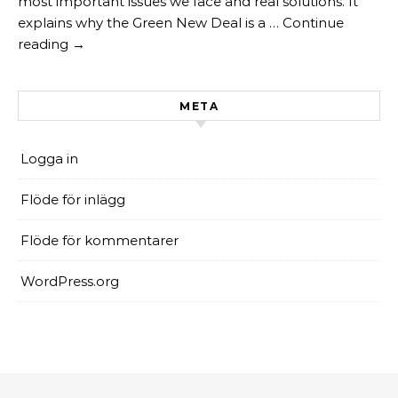
most important issues we face and real solutions. It
explains why the Green New Deal is a … Continue
reading →
META
Logga in
Flöde för inlägg
Flöde för kommentarer
WordPress.org