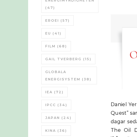
ENERGIMYNDIGHETEN
(47)
EROEI
(57)
EU
(41)
FILM
(68)
O
GAIL TVERBERG
(15)
GLOBALA
ENERGISYSTEM
(38)
IEA
(72)
Daniel Yergin har verkligen rört upp starka känslor med sin nya bok ”The
IPCC
(34)
Quest” sa
JAPAN
(24)
dagar sed
The Oil D
KINA
(36)