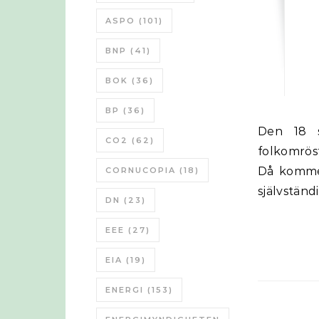
ASPO
(101)
BNP
(41)
BOK
(36)
BP
(36)
Den 18 september 2014 kommer det skotska folket att ha en
CO2
(62)
folkomrös
Då kommer
CORNUCOPIA
(18)
självständ
DN
(23)
EEE
(27)
EIA
(19)
ENERGI
(153)