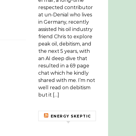
el mar, a long-time
respected contributor
at un-Denial who lives
in Germany, recently
assisted his oil industry
friend Chris to explore
peak oil, debitism, and
the next 5 years, with
an AI deep dive that
resulted in a 69 page
chat which he kindly
shared with me. I’m not
well read on debitism
but it […]
ENERGY SKEPTIC