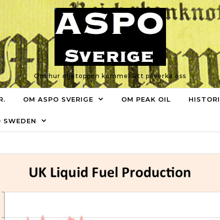
Om hur oljetoppen kommer att påverka oss
R.
OM ASPO SVERIGE
OM PEAK OIL
HISTOR
O SWEDEN