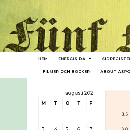
Skip to content
HEM
ENERGISIDA
SIDREGISTE
FILMER OCH BÖCKER
ABOUT ASP
augusti 2026
M
T
O
T
F
L
S
1
2
3
4
5
6
7
8
9