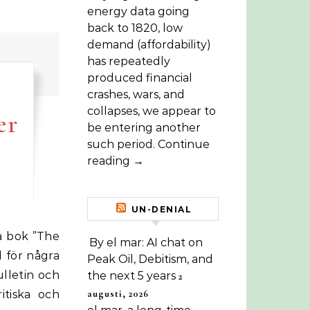
energy data going
back to 1820, low
demand (affordability)
has repeatedly
produced financial
crashes, wars, and
collapses, we appear to
er
be entering another
such period. Continue
reading →
UN-DENIAL
By el mar: AI chat on
 för några
Peak Oil, Debitism, and
lletin och
the next 5 years
2
augusti, 2026
itiska och