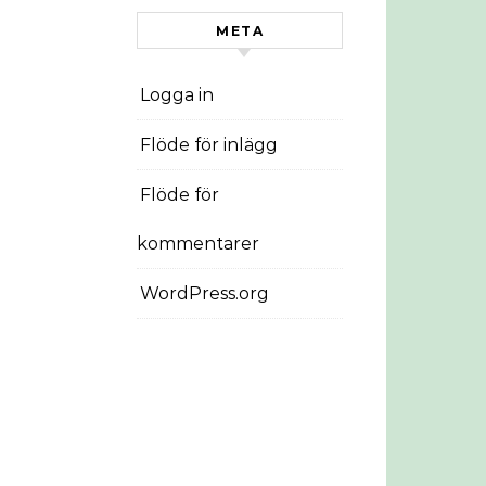
META
Logga in
Flöde för inlägg
Flöde för
kommentarer
WordPress.org