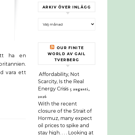
ARKIV ÖVER INLÄGG
Arkiv över inlägg
OUR FINITE
WORLD AV GAIL
TVERBERG
ritannien.
d vara ett
Affordability, Not
Scarcity, Is the Real
Energy Crisis
5 augusti,
2026
With the recent
closure of the Strait of
Hormuz, many expect
oil prices to spike and
stay high. . . . Looking at