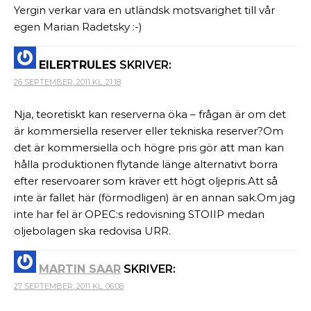
Yergin verkar vara en utländsk motsvarighet till vår
egen Marian Radetsky :-)
EILERTRULES
SKRIVER:
26 SEPTEMBER, 2011 KL. 21:18
Nja, teoretiskt kan reserverna öka – frågan är om det
är kommersiella reserver eller tekniska reserver?Om
det är kommersiella och högre pris gör att man kan
hålla produktionen flytande länge alternativt borra
efter reservoarer som kräver ett högt oljepris.Att så
inte är fallet här (förmodligen) är en annan sak.Om jag
inte har fel är OPEC:s redovisning STOIIP medan
oljebolagen ska redovisa URR.
MARTIN SAAR
SKRIVER:
27 SEPTEMBER, 2011 KL. 06:08