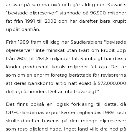
är kvar på samma nivå och går aldrig ner. Kuwait:s
”bevisade oljereserver” stannade på 96.500 miljoner
fat från 1991 till 2002 och har därefter bara krupit
uppåt därifrån.
Från 1989 fram till idag har Saudiarabiens ”bevisade
oljereserver” inte minskat utan tvärt om krupit upp
från 260,1 till 264,6 miljarder fat. Samtidigt har dessa
länder producerat tiotals miljarder fat olja. Det är
som om en enorm företag berättade för revisorerna
att deras bankkonto alltid haft exakt $ 572.000.000
dollar, i årtionden. Det är inte trovärdigt.”
Det finns också en logisk förklaring till detta, då
OPEC-ländernas exportkvoter reglerades 1989 och
skulle därefter baseras på den mängd oljereserver
som resp oljeland hade. Inget land ville dra ned på