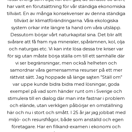
har varit en förutsättning för vår ständiga ekonomiska
tillväxt. En av många konsekvenser av denna ständiga
tillväxt är klimatförändringarna. Våra ekologiska
system orkar inte längre ta hand om våra utsläpp.
Dessutom börjar vårt naturkapital sina. Det blir allt
svårare att få fram nya mineraler, spårämnen, kol, olja
och naturgas etc. Vi kan inte lösa dessa tre kriser var
för sig utan måste börja ställa om till ett samhälle där
vi ser begränsningar, men också helheten och
samordnar våra gemensamma resurser på ett mer
rättvist sätt. Jag hoppade så länge sajten ”Ställ om”
var uppe kunde bidra bidra med lösningar, goda
exempel på vad som händer runt om i Sverige och
stimulera till en dialog där man inte fastnar i problem
och elände, utan verkligen påbörjar en omställning
här och nu i stort och smått. I 25 år jar jag jobbat med
miljö- och resursfrågor, både som anställd och egen
företagare. Har en filkand-examen i ekonomi och