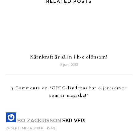
RELATED POSTS
Kärnkraft är så in i h-e olönsam!
5 juni, 2013
3 Comments on “
OPEC-länderna har oljereserver
som är magiska!
”
BO ZACKRISSON
SKRIVER:
26 SEPTEMBER, 2011 KL. 15:40