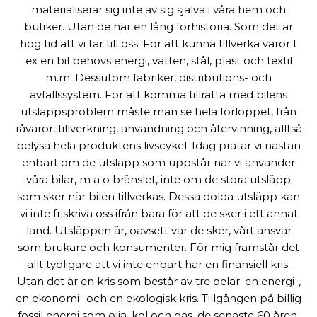
materialiserar sig inte av sig själva i våra hem och
butiker. Utan de har en lång förhistoria. Som det är
hög tid att vi tar till oss. För att kunna tillverka varor t
ex en bil behövs energi, vatten, stål, plast och textil
m.m. Dessutom fabriker, distributions- och
avfallssystem. För att komma tillrätta med bilens
utsläppsproblem måste man se hela förloppet, från
råvaror, tillverkning, användning och återvinning, alltså
belysa hela produktens livscykel. Idag pratar vi nästan
enbart om de utsläpp som uppstår när vi använder
våra bilar, m a o bränslet, inte om de stora utsläpp
som sker när bilen tillverkas. Dessa dolda utsläpp kan
vi inte friskriva oss ifrån bara för att de sker i ett annat
land. Utsläppen är, oavsett var de sker, vårt ansvar
som brukare och konsumenter. För mig framstår det
allt tydligare att vi inte enbart har en finansiell kris.
Utan det är en kris som består av tre delar: en energi-,
en ekonomi- och en ekologisk kris. Tillgången på billig
fossil energi som olja, kol och gas, de senaste 60 åren,