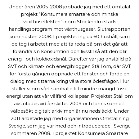
Under åren 2005-2008 jobbade jag med ett omtalat
projekt ”Konsumera smartare och minska
växthuseffekten” inom Stockholm stads
handlingsprogram mot växthusgaser. Slutrapporten
kom hösten 2008. I projektet ingick 60 hushåll, som
deltog i arbetet med att ta reda på om det går att
förändra sin konsumtion och livsstil så att den blir
energi- och koldioxidsnål. Därefter var jag anställd på
SVT och klimat- och energibloggen Ställ om, där SVT
för första gången öppnade ett fönster och förde en
dialog med tittarna kring våra stora ödesfrågor. Hur
ställer vi om vårt samhälle till mindre mängd fossil
energi utan att vår välfärd kollapsar. Projektet Ställ om
avslutades vid årsskiftet 2009 och fanns som ett
välbesökt digitalt arkiv men är nu nedsläckt. Under
2011 arbetade jag med organisationen Omställning
Sverige, som jag var med och introducerade i Sverige
sommaren 2008. I projektet Konsumera Smartare