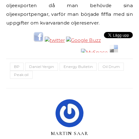
oljeexporten då man behövde sina
oljeexportpengar, varför man började fiffla med sin
uppgifter om kvarvarande oljereserver.
BP
Daniel Yergin
Energy Bulletin
Oil Drum
Peak oil
MARTIN SAAR