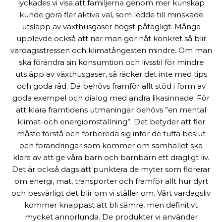
lyckades vi visa att familjerna genom mer kunskap
kunde göra fler aktiva val, som ledde till minskade
utsläpp av växthusgaser högst påtagligt. Många
upplevde också att när man gör nåt konkret så blir
vardagsstressen och klimatångesten mindre. Om man
ska förändra sin konsumtion och livsstil för mindre
utsläpp av växthusgaser, så räcker det inte med tips
och goda råd. Då behövs framför allt stöd i form av
goda exempel och dialog med andra likasinnade. För
att klara framtidens utmaningar behövs ”en mental
klimat-och energiomställning”. Det betyder att fler
måste förstå och förbereda sig inför de tuffa beslut
och förändringar som kommer om samhället ska
klara av att ge våra barn och barnbarn ett drägligt liv.
Det är också dags att punktera de myter som florerar
om energi, mat, transporter och framför allt hur dyrt
och besvärligt det blir om vi ställer om. Vårt vardagsliv
kommer knappast att bli sämre, men definitivt
mycket annorlunda. De produkter vi använder