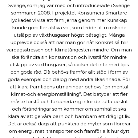
Sverige, som jag var med och introducerade i Sverige
sommaren 2008. I projektet Konsumera Smartare
lyckades vi visa att familjerna genom mer kunskap
kunde göra fler aktiva val, som ledde till minskade
utsläpp av växthusgaser högst påtagligt. Många
upplevde också att när man gör nåt konkret så blir
vardagsstressen och klimatångesten mindre. Om man
ska förändra sin konsumtion och livsstil för mindre
utsläpp av växthusgaser, så räcker det inte med tips
och goda råd. Då behövs framför allt stöd i form av
goda exempel och dialog med andra likasinnade. För
att klara framtidens utmaningar behövs ”en mental
klimat-och energiomställning”. Det betyder att fler
måste förstå och förbereda sig inför de tuffa beslut
och förändringar som kommer om samhället ska
klara av att ge våra barn och barnbarn ett drägligt liv.
Det är också dags att punktera de myter som florerar
om energi, mat, transporter och framför allt hur dyrt