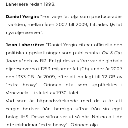
Lahereère redan 1998.
Daniel Yergin:
”För varje fat olja som producerades
i världen, mellan åren 2007 till 2009, hittades 1,6 fat
nya oljereserver”.
Jean Laherrère:
”Daniel Yergin citerar officiella och
politiska uppskattningar som publicerats i
Oil & Gas
Journal
och av BP. Enligt dessa siffror var de globala
oljereserverna i 1253 miljarder fat (Gb) under år 2007
och 1333 GB år 2009, efter att ha lagt till 72 GB av
”extra heavy”- Orinoco olja som upptäcktes i
Venezuela … i slutet av 1930-talet.
Vad som är häpnadsväckande med detta är att
Yergin bortser från hemliga siffror från sin eget
bolag IHS. Dessa siffror ser ut så här. Notera att de
inte inkluderar ”extra heavy”- Orinoco olja!