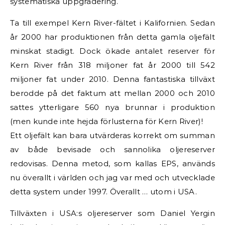
systematiska uppgradering.
Ta till exempel Kern River-fältet i Kalifornien. Sedan
år 2000 har produktionen från detta gamla oljefält
minskat stadigt. Dock ökade antalet reserver för
Kern River från 318 miljoner fat år 2000 till 542
miljoner fat under 2010. Denna fantastiska tillväxt
berodde på det faktum att mellan 2000 och 2010
sattes ytterligare 560 nya brunnar i produktion
(men kunde inte hejda förlusterna för Kern River)!
Ett oljefält kan bara utvärderas korrekt om summan
av både bevisade och sannolika oljereserver
redovisas. Denna metod, som kallas EPS, används
nu överallt i världen och jag var med och utvecklade
detta system under 1997. Överallt … utom i USA.
Tillväxten i USA:s oljereserver som Daniel Yergin