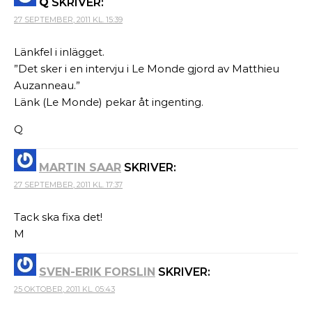
Q
SKRIVER:
27 SEPTEMBER, 2011 KL. 15:39
Länkfel i inlägget.
”Det sker i en intervju i Le Monde gjord av Matthieu
Auzanneau.”
Länk (Le Monde) pekar åt ingenting.
Q
MARTIN SAAR
SKRIVER:
27 SEPTEMBER, 2011 KL. 17:37
Tack ska fixa det!
M
SVEN-ERIK FORSLIN
SKRIVER:
25 OKTOBER, 2011 KL. 05:43