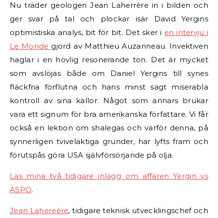
Nu träder geologen Jean Laherrère in i bilden och
ger svar på tal och plockar isär David Yergins
optimistiska analys, bit för bit. Det sker i
en intervju i
Le Monde
gjord av Matthieu Auzanneau. Invektiven
haglar i en hövlig resonerande ton. Det är mycket
som avslöjas både om Daniel Yergins till synes
fläckfria förflutna och hans minst sagt miserabla
kontroll av sina källor. Något som annars brukar
vara ett signum för bra amerikanska författare. Vi får
också en lektion om shalegas och varför denna, på
synnerligen tvivelaktiga grunder, har lyfts fram och
förutspås göra USA självförsörjande på olja.
Läs mina två tidigare inlägg om affären Yergin vs
ASPO
.
Jean Lahereère
, tidigare teknisk utvecklingschef och