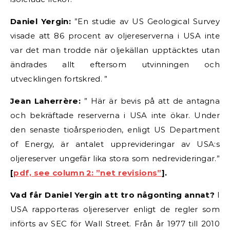
Daniel Yergin:
”En studie av US Geological Survey
visade att 86 procent av oljereserverna i USA inte
var det man trodde när oljekällan upptäcktes utan
ändrades allt eftersom utvinningen och
utvecklingen fortskred. ”
Jean Laherrère:
” Här är bevis på att de antagna
och bekräftade reserverna i USA inte ökar. Under
den senaste tioårsperioden, enligt US Department
of Energy, är antalet upprevideringar av USA:s
oljereserver ungefär lika stora som nedrevideringar.”
[
pdf, see column 2: ”net revisions”
].
Vad får Daniel Yergin att tro någonting annat?
I
USA rapporteras oljereserver enligt de regler som
införts av SEC för Wall Street. Från år 1977 till 2010