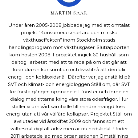
MARTIN SAAR
Under åren 2005-2008 jobbade jag med ett omtalat
projekt ”Konsumera smartare och minska
växthuseffekten” inom Stockholm stads
handlingsprogram mot växthusgaser. Slutrapporten
kom hösten 2008. I projektet ingick 60 hushåll, som
deltog i arbetet med att ta reda på om det går att
förändra sin konsumtion och livsstil så att den blir
energi- och koldioxidsnål. Därefter var jag anställd på
SVT och klimat- och energibloggen Ställ om, där SVT
för första gången öppnade ett fönster och förde en
dialog med tittarna kring våra stora ödesfrågor. Hur
ställer vi om vårt samhälle till mindre mängd fossil
energi utan att vår välfärd kollapsar. Projektet Ställ om
avslutades vid årsskiftet 2009 och fanns som ett
välbesökt digitalt arkiv men är nu nedsläckt. Under
2011 arbetade jag med organisationen Omställning