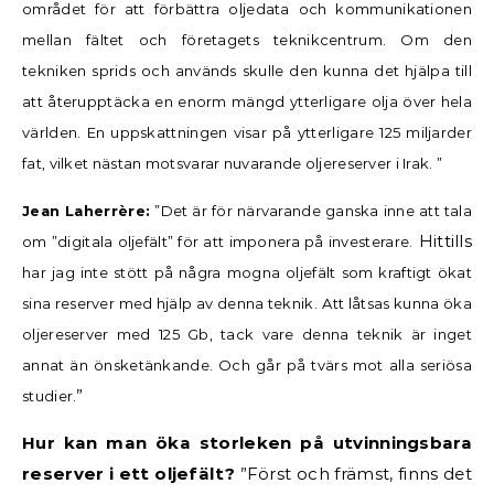
området för att förbättra oljedata och kommunikationen
mellan fältet och företagets teknikcentrum. Om den
tekniken sprids och används skulle den kunna det hjälpa till
att återupptäcka en enorm mängd ytterligare olja över hela
världen. En uppskattningen visar på ytterligare 125 miljarder
fat, vilket nästan motsvarar nuvarande oljereserver i Irak. ”
Jean Laherrère:
”Det är för närvarande ganska inne att tala
Hittills
om ”digitala oljefält” för att imponera på investerare.
har jag inte stött på några mogna oljefält som kraftigt ökat
sina reserver med hjälp av denna teknik.
Att låtsas kunna öka
oljereserver med 125 Gb, tack vare denna teknik är inget
annat än önsketänkande. Och går på tvärs mot alla seriösa
”
studier.
Hur kan man öka storleken på utvinningsbara
reserver i ett oljefält?
”Först och främst, finns det