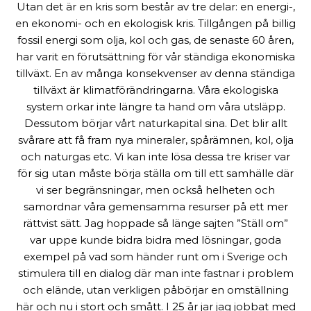
Utan det är en kris som består av tre delar: en energi-,
en ekonomi- och en ekologisk kris. Tillgången på billig
fossil energi som olja, kol och gas, de senaste 60 åren,
har varit en förutsättning för vår ständiga ekonomiska
tillväxt. En av många konsekvenser av denna ständiga
tillväxt är klimatförändringarna. Våra ekologiska
system orkar inte längre ta hand om våra utsläpp.
Dessutom börjar vårt naturkapital sina. Det blir allt
svårare att få fram nya mineraler, spårämnen, kol, olja
och naturgas etc. Vi kan inte lösa dessa tre kriser var
för sig utan måste börja ställa om till ett samhälle där
vi ser begränsningar, men också helheten och
samordnar våra gemensamma resurser på ett mer
rättvist sätt. Jag hoppade så länge sajten ”Ställ om”
var uppe kunde bidra bidra med lösningar, goda
exempel på vad som händer runt om i Sverige och
stimulera till en dialog där man inte fastnar i problem
och elände, utan verkligen påbörjar en omställning
här och nu i stort och smått. I 25 år jar jag jobbat med