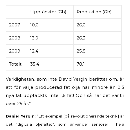
Upptäckter (Gb)
Produktion (Gb)
2007
10,0
26,0
2008
13,0
26,3
2009
12,4
25,8
Totalt
35,4
78,1
Verkligheten, som inte David Yergin berättar om, är
att för varje producerad fat olja har mindre än 0,5
nya fat upptäckts. Inte 1,6 fat! Och så har det varit i
över 25 år.”
Daniel Yergin:
”Ett exempel [på revolutionerande teknik] är
det ”digitala oljefältet”, som använder sensorer i hela