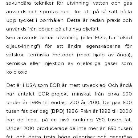
sekundära tekniker för utvinning: vatten och gas
används och sprutas ned för att på så sätt hålla
upp tycket i borrhålen. Detta är redan praxis och
används från början på alla nya oljefält.
Sen används tertiär utvinning (eller EOR, för ”ökad
oljeutvinning”) för att ändra egenskaperna för
vätskor: termiska metoder (med hjälp av ånga),
kemiska eller injektion av oljelösliga gaser som
koldioxid.
Det är i USA som EOR är mest utvecklad. Och ändå
har antalet EOR-projekt minskat från cirka 500
under år 1986 till endast 200 år 2010. De gav 600
tusen fat per dag (BPD) 1986. Från år 1992 till 2000
har de legat på en nivå omkring 750 tusen fat.
Under 2010 producerade de inte mer än 650 tusen
fat, och detta trots höga oljepriser och generösa