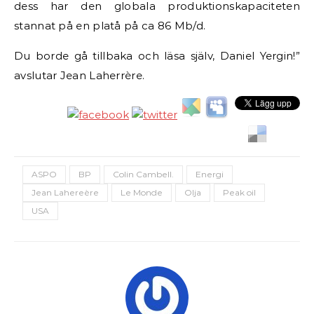
dess har den globala produktionskapaciteten
stannat på en platå på ca 86 Mb/d.
Du borde gå tillbaka och läsa själv, Daniel Yergin!”
avslutar Jean Laherrère.
ASPO
BP
Colin Cambell.
Energi
Jean Lahereère
Le Monde
Olja
Peak oil
USA