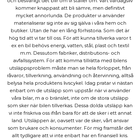
och besvärligt det blir om vi ställer om. Vårt vardagsliv
kommer knappast att bli sämre, men definitivt
mycket annorlunda. De produkter vi använder
materialiserar sig inte av sig själva i våra hem och
butiker. Utan de har en lång förhistoria. Som det är
hög tid att vi tar till oss. För att kunna tillverka varor t
ex en bil behövs energi, vatten, stål, plast och textil
m.m. Dessutom fabriker, distributions- och
avfallssystem. För att komma tillrätta med bilens
utsläppsproblem måste man se hela förloppet, från
råvaror, tillverkning, användning och återvinning, alltså
belysa hela produktens livscykel. Idag pratar vi nästan
enbart om de utsläpp som uppstår när vi använder
våra bilar, m a o bränslet, inte om de stora utsläpp
som sker när bilen tillverkas. Dessa dolda utsläpp kan
vi inte friskriva oss ifrån bara för att de sker i ett annat
land. Utsläppen är, oavsett var de sker, vårt ansvar
som brukare och konsumenter. För mig framstår det
allt tydligare att vi inte enbart har en finansiell kris.