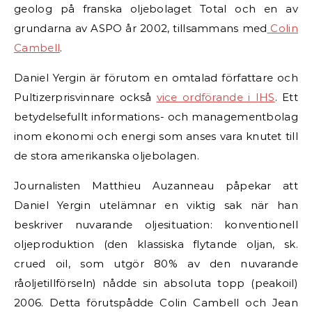
geolog på franska oljebolaget Total och en av
grundarna av ASPO år 2002, tillsammans med
Colin
Cambell
.
Daniel Yergin är förutom en omtalad författare och
Pultizerprisvinnare också
vice ordförande i IHS
. Ett
betydelsefullt informations- och managementbolag
inom ekonomi och energi som anses vara knutet till
de stora amerikanska oljebolagen.
Journalisten Matthieu Auzanneau påpekar att
Daniel Yergin utelämnar en viktig sak när han
beskriver nuvarande oljesituation: konventionell
oljeproduktion (den klassiska flytande oljan, sk.
crued oil, som utgör 80% av den nuvarande
råoljetillförseln) nådde sin absoluta topp (peakoil)
2006. Detta förutspådde Colin Cambell och Jean