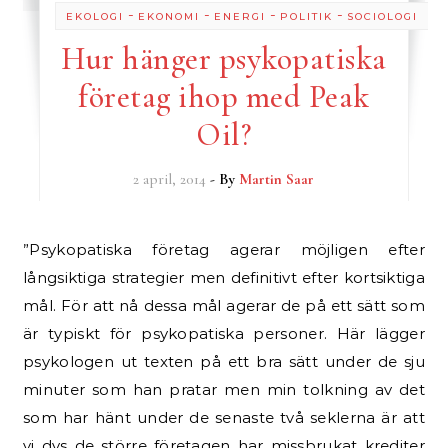
-
-
-
-
EKOLOGI
EKONOMI
ENERGI
POLITIK
SOCIOLOGI
Hur hänger psykopatiska
företag ihop med Peak
Oil?
2 april, 2014
- By
Martin Saar
”Psykopatiska företag agerar möjligen efter
långsiktiga strategier men definitivt efter kortsiktiga
mål. För att nå dessa mål agerar de på ett sätt som
är typiskt för psykopatiska personer. Här lägger
psykologen ut texten på ett bra sätt under de sju
minuter som han pratar men min tolkning av det
som har hänt under de senaste två seklerna är att
vi dvs de större företagen har missbrukat krediter