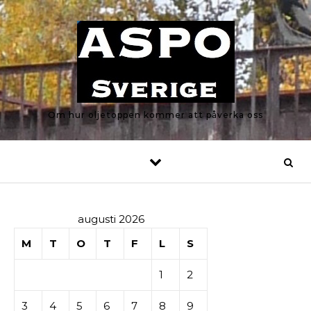
Skip to content
Om hur oljetoppen kommer att påverka oss
augusti 2026
M
T
O
T
F
L
S
1
2
3
4
5
6
7
8
9