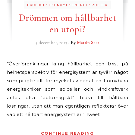
-
-
-
EKOLOGI
EKONOMI
ENERGI
POLITIK
Drömmen om hållbarhet
en utopi?
5 december, 2013
- By
Martin Saar
”Överförenklingar kring hållbarhet och brist på
helhetsperspektiv för energisystem är tyvärr något
som präglar allt för mycket av debatten. Förnybara
energitekniker som solceller och vindkraftverk
antas ofta ”automagiskt” bidra till hållbara
lösningar, utan att man egentligen reflekterar över
vad ett hållbart energisystem är.” Tweet
CONTINUE READING