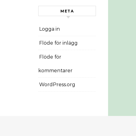
META
Logga in
Flöde för inlägg
Flöde för
kommentarer
WordPress.org