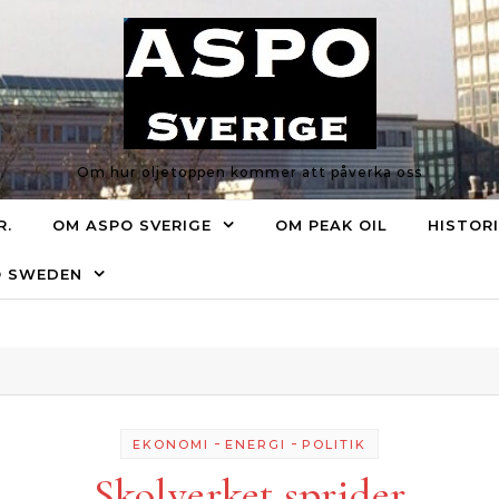
Om hur oljetoppen kommer att påverka oss
R.
OM ASPO SVERIGE
OM PEAK OIL
HISTOR
O SWEDEN
-
-
EKONOMI
ENERGI
POLITIK
Skolverket sprider