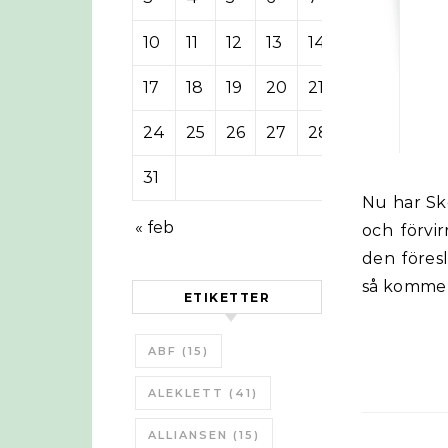
10
11
12
13
14
15
16
17
18
19
20
21
22
23
24
25
26
27
28
29
30
31
Nu har Skolverket gett sig in i, som det verkar, en allt mer motsägelsefull
« feb
och förvir
den föresl
så kommer
ETIKETTER
ABF
(15)
ALEKLETT
(41)
ALLIANSEN
(15)