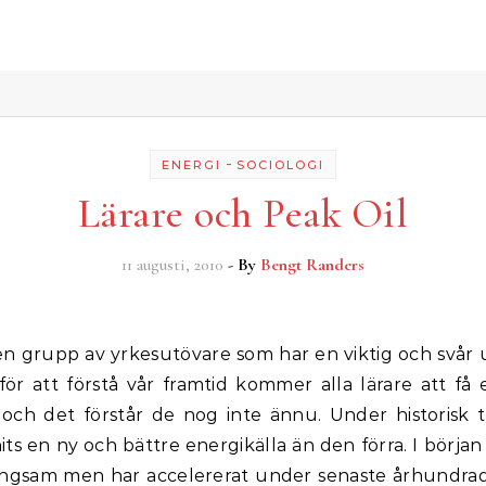
-
ENERGI
SOCIOLOGI
Lärare och Peak Oil
11 augusti, 2010
- By
Bengt Randers
 för att förstå vår framtid kommer alla lärare att f
l och det förstår de nog inte ännu. Under historisk 
nits en ny och bättre energikälla än den förra. I börja
ångsam men har accelererat under senaste århundra