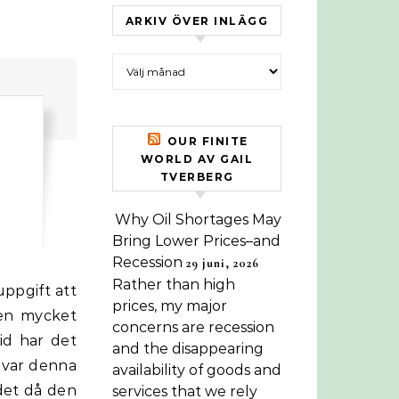
ARKIV ÖVER INLÄGG
Arkiv över inlägg
OUR FINITE
WORLD AV GAIL
TVERBERG
Why Oil Shortages May
Bring Lower Prices–and
Recession
29 juni, 2026
Rather than high
prices, my major
å en mycket
concerns are recession
tid har det
and the disappearing
n var denna
availability of goods and
det då den
services that we rely