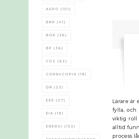
ASPO
(101)
BNP
(41)
BOK
(36)
BP
(36)
CO2
(62)
CORNUCOPIA
(18)
DN
(23)
EEE
(27)
Lärare är en grupp av yrkesutövare som har en viktig och svår uppgift att
fylla, och
EIA
(19)
viktig rol
ENERGI
(153)
alltid fun
process l