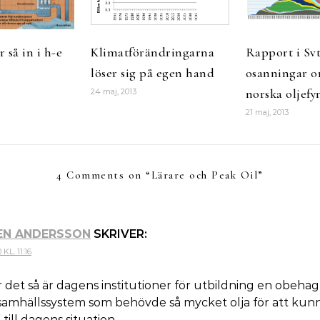
 så in i h-e
Klimatförändringarna
Rapport i Svt
löser sig på egen hand
osanningar o
norska oljefy
24 maj, 2013
21 maj, 2013
4 Comments on “
Lärare och Peak Oil
”
EN ANDERSSON
SKRIVER:
KL. 11:16
 det så är dagens institutioner för utbildning en obehagl
 samhällssystem som behövde så mycket olja för att kun
 till dagens situation.