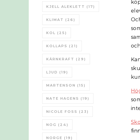
köp
KJELL ALEKLETT
(17)
ele
Och
KLIMAT
(26)
som
KOL
(25)
sam
oc
KOLLAPS
(21)
Kan
KÄRNKRAFT
(29)
sku
LJUD
(19)
kun
MARTENSON
(15)
Hög
NATE HAGENS
(19)
so
int
NICOLE FOSS
(23)
Sko
NOG
(24)
fin
NORGE
(19)