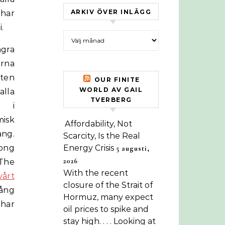
ARKIV ÖVER INLÄGG
har
.
Arkiv över inlägg
ågra
orna
xten
OUR FINITE
WORLD AV GAIL
alla
TVERBERG
g i
isk
Affordability, Not
ng.
Scarcity, Is the Real
ong
Energy Crisis
5 augusti,
2026
”The
With the recent
årt
closure of the Strait of
lång
Hormuz, many expect
 har
oil prices to spike and
stay high. . . . Looking at