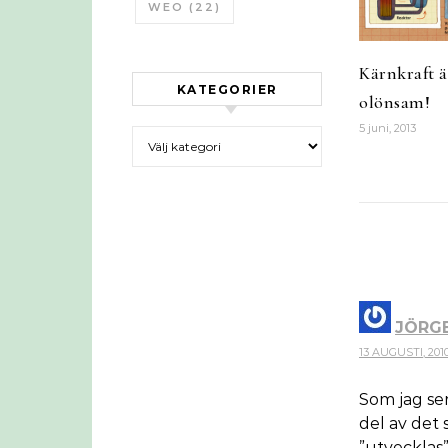
WEO
(22)
Kärnkraft är
KATEGORIER
olönsam!
5 juni, 2013
Kategorier
JÖRG
13 AUGUSTI, 2010 
Som jag ser
del av det
”utvecklas”