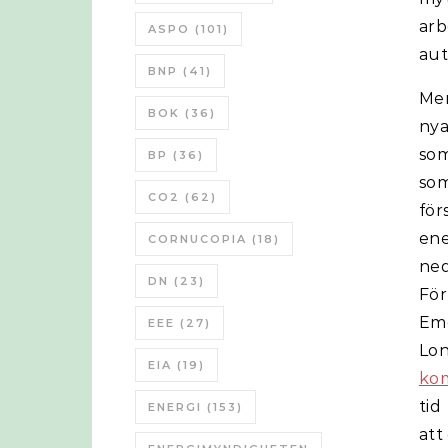
ar
ASPO
(101)
aut
BNP
(41)
Men
BOK
(36)
nya
som
BP
(36)
som
CO2
(62)
fö
en
CORNUCOPIA
(18)
ne
DN
(23)
Fö
Em
EEE
(27)
Lo
EIA
(19)
ko
tid 
ENERGI
(153)
att