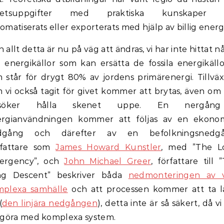
betsuppgifter med praktiska kunskaper 
omatiserats eller exporterats med hjälp av billig energi
 allt detta är nu på väg att ändras, vi har inte hittat n
 energikällor som kan ersätta de fossila energikäll
 står för drygt 80% av jordens primärenergi. Tillvä
 vi också tagit för givet kommer att brytas, även om 
rsöker hålla skenet uppe. En nergån
ergianvändningen kommer att följas av en ekonom
dgång och därefter av en befolkningsnedgå
rfattare som
James Howard Kunstler
, med ”The L
ergency”, och
John Michael Greer
, författare till 
ng Descent” beskriver båda
nedmonteringen av v
mplexa samhälle
och att processen kommer att ta 
(
den linjära nedgången
), detta inte är så säkert, då vi
 göra med komplexa system.