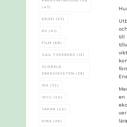
ENERGIMYNDIGHETEN
(47)
Hur
EROEI
(57)
Utb
och
EU
(41)
til
FILM
(68)
til
vik
GAIL TVERBERG
(15)
kom
GLOBALA
fö
ENERGISYSTEM
(38)
Ene
IEA
(72)
Men
en 
IPCC
(34)
eko
JAPAN
(24)
ver
lär
KINA
(36)