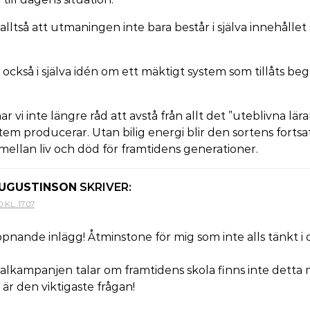
lltså att utmaningen inte bara består i själva innehållet 
också i själva idén om ett mäktigt system som tillåts beg
ar vi inte längre råd att avstå från allt det ”uteblivna lä
em producerar. Utan bilig energi blir den sortens fortsat
mellan liv och död för framtidens generationer.
AUGUSTINSON
SKRIVER:
 KL. 17:07
pnande inlägg! Åtminstone för mig som inte alls tänkt i
valkampanjen talar om framtidens skola finns inte detta
är den viktigaste frågan!