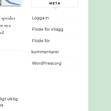
META
 sprider
Logga in
m nya
Flöde för inlägg
nd
Flöde för
kommentarer
WordPress.org
igt viktig
na