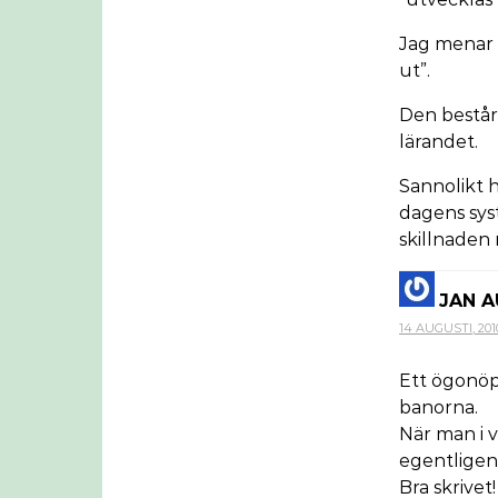
Jag menar a
ut”.
Den består 
lärandet.
Sannolikt h
dagens syst
skillnaden 
JAN 
14 AUGUSTI, 2010
Ett ögonöp
banorna.
När man i 
egentligen 
Bra skrivet!