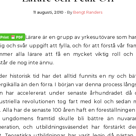
11 augusti, 2010
- By
Bengt Randers
Lärare är en grupp av yrkesutövare som ha
tig och svår uppgift att fylla, och för att förstå vår fra
mer alla lärare att få en mycket viktig roll och
står de nog inte ännu.
er historisk tid har det alltid funnits en ny och bä
rgikälla än den förra. I början var denna process lån
n har accelererat under senaste århundradet då 
ustriella revolutionen tog fart med kol och sedan
a.
Alla har de senaste 100 åren haft en föreställninge
t ungdomens framtid skulle bli bättre än nuvara
eration, och utbildningsväsendet har förstärkt d
. Teoretiska utbildningar har varit legio då nästan 