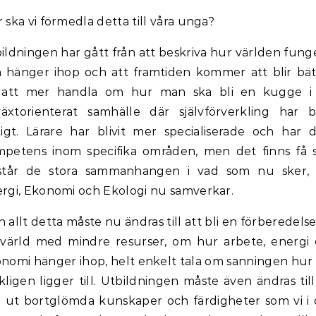
 ska vi förmedla detta till våra unga?
ildningen har gått från att beskriva hur världen fung
 hänger ihop och att framtiden kommer att blir bät
l att mer handla om hur man ska bli en kugge i
lväxtorienterat samhälle där självförverkling har bl
tigt. Lärare har blivit mer specialiserade och har 
petens inom specifika områden, men det finns få
rstår de stora sammanhangen i vad som nu sker, 
rgi, Ekonomi och Ekologi nu samverkar.
 allt detta måste nu ändras till att bli en förberedelse
värld med mindre resurser, om hur arbete, energi
nomi hänger ihop, helt enkelt tala om sanningen hur
kligen ligger till. Utbildningen måste även ändras till
a ut bortglömda kunskaper och färdigheter som vi i