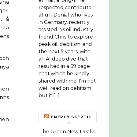
el mar, a long-time
sina
respected contributor
gor.
at un-Denial who lives
t få
in Germany, recently
inda
assisted his oil industry
gens
friend Chris to explore
peak oil, debitism, and
the next 5 years, with
 och
an AI deep dive that
resulted in a 69 page
 nya
chat which he kindly
shared with me. I’m not
well read on debitism
rken
but it […]
inns
ENERGY SKEPTIC
 men
The Green New Deal is