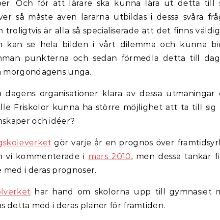
er. Och för att lärare ska kunna lära ut detta till 
ver så måste även lärarna utbildas i dessa svåra frå
 troligtvis är alla så specialiserade att det finns väldig
 kan se hela bilden i vårt dilemma och kunna b
man punkterna och sedan förmedla detta till da
h morgondagens unga.
 dagens organisationer klara av dessa utmaningar
lle Friskolor kunna ha större möjlighet att ta till sig
skaper och idéer?
skoleverket
gör varje år en prognos över framtidsy
m vi kommenterade i
mars 2010
, men dessa tankar f
e med i deras prognoser.
lverket
har hand om skolorna upp till gymnasiet
ns detta med i deras planer för framtiden.