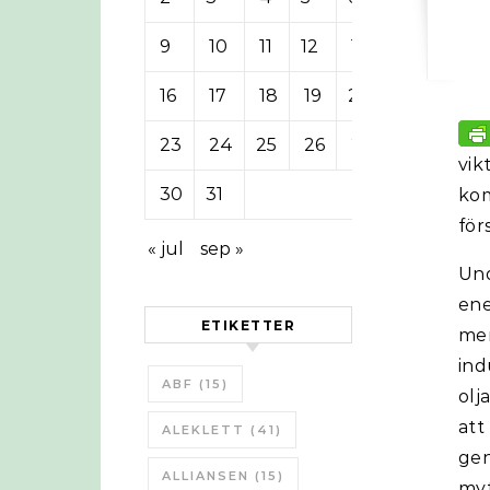
9
10
11
12
13
14
15
16
17
18
19
20
21
22
23
24
25
26
27
28
29
vik
30
31
kom
för
« jul
sep »
Und
ene
ETIKETTER
me
ind
ABF
(15)
olj
at
ALEKLETT
(41)
gen
ALLIANSEN
(15)
myt