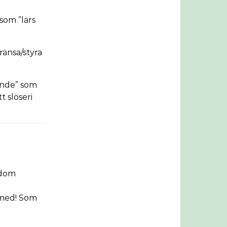
som ”lärs
ränsa/styra
rande” som
t slöseri
 dom
 med! Som