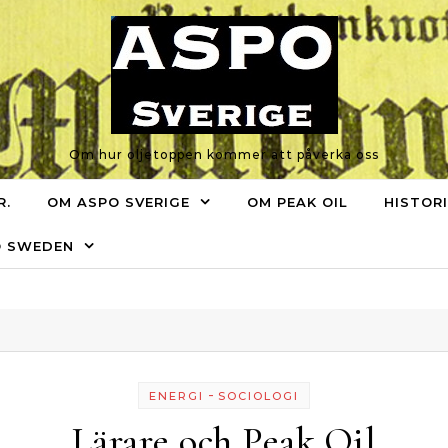
Om hur oljetoppen kommer att påverka oss
R.
OM ASPO SVERIGE
OM PEAK OIL
HISTOR
O SWEDEN
-
ENERGI
SOCIOLOGI
Lärare och Peak Oil