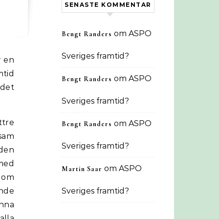
SENASTE KOMMENTAR
om
ASPO
Bengt Randers
Sveriges framtid?
r en
mtid
om
ASPO
Bengt Randers
 det
Sveriges framtid?
ttre
om
ASPO
Bengt Randers
gsam
Sveriges framtid?
den
 med
om
ASPO
Martin Saar
n om
nde
Sveriges framtid?
enna
alla