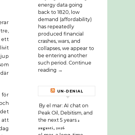
energy data going
back to 1820, low
demand (affordability)
erar
has repeatedly
tre,
produced financial
 ett
crashes, wars, and
ivit
collapses, we appear to
be entering another
djup
such period. Continue
 som
reading →
där
UN-DENIAL
 för
 och
By el mar: AI chat on
 det
Peak Oil, Debitism, and
 att
the next 5 years
2
augusti, 2026
 dag