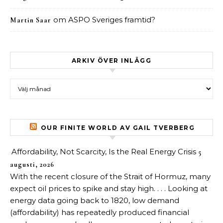
om
ASPO Sveriges framtid?
Martin Saar
ARKIV ÖVER INLÄGG
Arkiv över inlägg
OUR FINITE WORLD AV GAIL TVERBERG
Affordability, Not Scarcity, Is the Real Energy Crisis
5
augusti, 2026
With the recent closure of the Strait of Hormuz, many
expect oil prices to spike and stay high. . . . Looking at
energy data going back to 1820, low demand
(affordability) has repeatedly produced financial