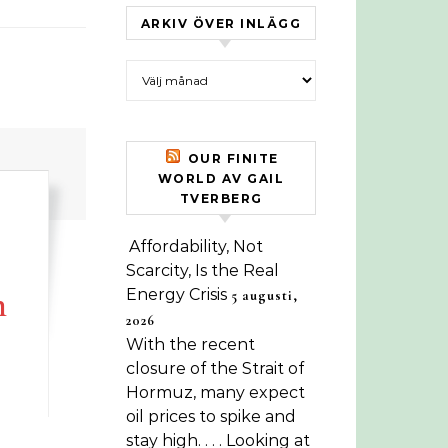
ARKIV ÖVER INLÄGG
Arkiv över inlägg
OUR FINITE
WORLD AV GAIL
TVERBERG
Affordability, Not
Scarcity, Is the Real
h
Energy Crisis
5 augusti,
2026
With the recent
closure of the Strait of
Hormuz, many expect
oil prices to spike and
stay high. . . . Looking at