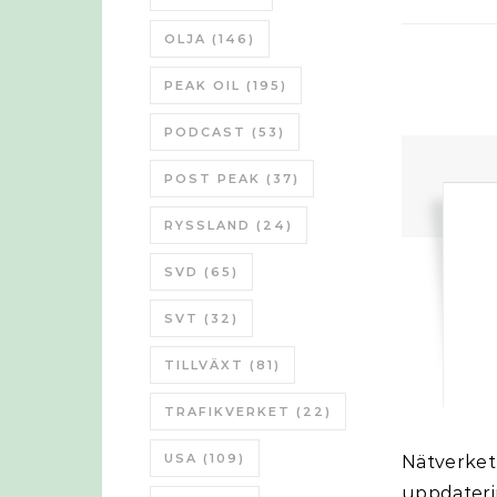
OLJA
(146)
PEAK OIL
(195)
PODCAST
(53)
POST PEAK
(37)
RYSSLAND
(24)
SVD
(65)
SVT
(32)
TILLVÄXT
(81)
TRAFIKVERKET
(22)
USA
(109)
Nätverket Olja & Gas presenterar under detta seminarium en
uppdater