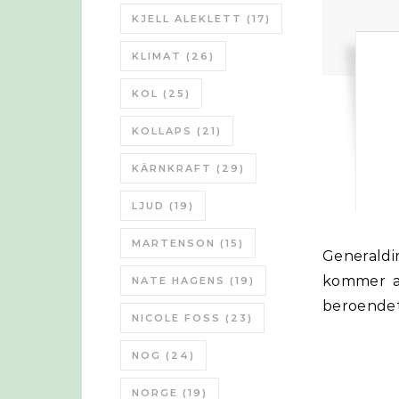
KJELL ALEKLETT
(17)
KLIMAT
(26)
KOL
(25)
KOLLAPS
(21)
KÄRNKRAFT
(29)
LJUD
(19)
MARTENSON
(15)
Generaldirektoratet för Transport och rörlighet varnar för att Peak oil
kommer at
NATE HAGENS
(19)
beroendet
NICOLE FOSS
(23)
NOG
(24)
NORGE
(19)