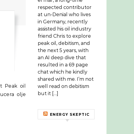
el mar, a long-time
respected contributor
at un-Denial who lives
in Germany, recently
assisted his oil industry
r
friend Chris to explore
peak oil, debitism, and
the next 5 years, with
an AI deep dive that
resulted in a 69 page
chat which he kindly
shared with me. I’m not
well read on debitism
but it […]
ucera olje
ENERGY SKEPTIC