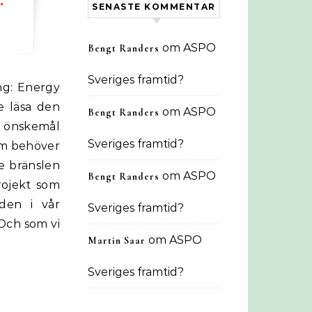
SENASTE KOMMENTAR
om
ASPO
Bengt Randers
Sveriges framtid?
e läsa den
om
ASPO
Bengt Randers
tt önskemål
Sveriges framtid?
som behöver
de bränslen
om
ASPO
Bengt Randers
projekt som
aden i vår
Sveriges framtid?
 Och som vi
om
ASPO
Martin Saar
Sveriges framtid?