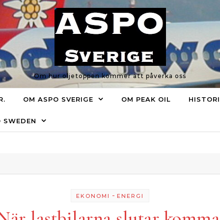
Om hur oljetoppen kommer att påverka oss
R.
OM ASPO SVERIGE
OM PEAK OIL
HISTOR
O SWEDEN
-
EKONOMI
ENERGI
När lastbilarna slutar komma