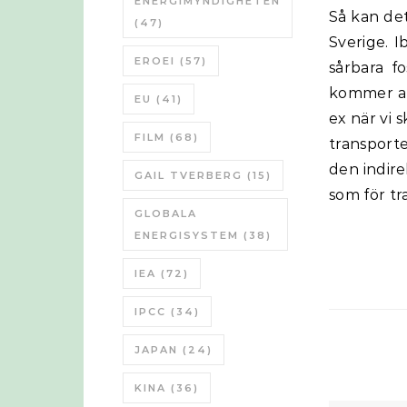
ENERGIMYNDIGHETEN
Så kan det bli, även om förutsättningarna ser lite olika ut för USA, EU resp
(47)
Sverige. I
EROEI
(57)
sårbara f
kommer att
EU
(41)
ex när vi 
FILM
(68)
transporter
den indire
GAIL TVERBERG
(15)
som för tr
GLOBALA
ENERGISYSTEM
(38)
IEA
(72)
IPCC
(34)
JAPAN
(24)
KINA
(36)