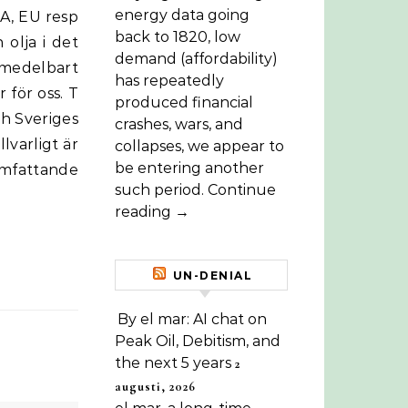
energy data going
back to 1820, low
 olja i det
demand (affordability)
omedelbart
has repeatedly
 för oss. T
produced financial
ch Sveriges
crashes, wars, and
llvarligt är
collapses, we appear to
be entering another
 omfattande
such period. Continue
reading →
UN-DENIAL
By el mar: AI chat on
Peak Oil, Debitism, and
the next 5 years
2
augusti, 2026