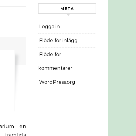
META
Logga in
Flöde för inlägg
Flöde för
kommentarer
WordPress.org
 framtida