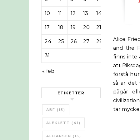
10
11
12
13
14
15
16
17
18
19
20
21
22
23
Alice Friedmann har skrivit en bok ”When Trucks Stop Running: Energy
24
25
26
27
28
29
30
and the F
31
finns inte
att Riksda
« feb
förstå hur
så är det 
pågår ell
ETIKETTER
civilizati
tar mycke
ABF
(15)
ALEKLETT
(41)
ALLIANSEN
(15)