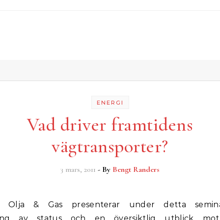
ENERGI
Vad driver framtidens
vägtransporter?
3 mars, 2011
- By
Bengt Randers
ing av status och en översiktlig utblick mot