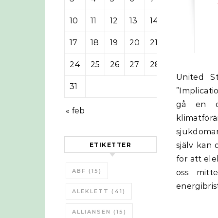
10
11
12
13
14
15
16
17
18
19
20
21
22
23
24
25
26
27
28
29
30
United States Army War College har kommit ut med en rapport
31
”Implicati
gå en d
« feb
klimatförä
sjukdomar
själv kan
ETIKETTER
för att el
ABF
(15)
oss mitt
energibri
ALEKLETT
(41)
ALLIANSEN
(15)