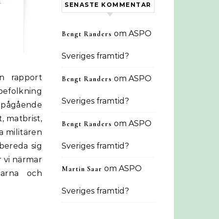
SENASTE KOMMENTAR
om
ASPO
Bengt Randers
Sveriges framtid?
om
ASPO
Bengt Randers
 befolkning
Sveriges framtid?
pågående
, matbrist,
om
ASPO
Bengt Randers
 militären
bereda sig
Sveriges framtid?
r vi närmar
om
ASPO
Martin Saar
garna och
Sveriges framtid?