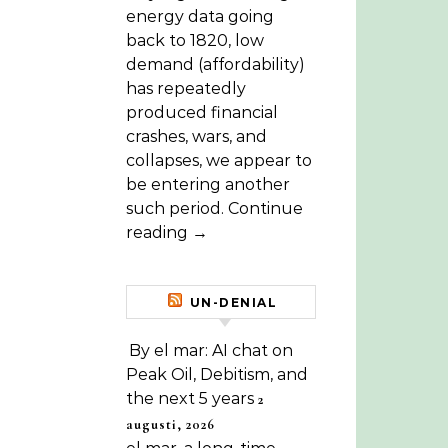
energy data going
back to 1820, low
demand (affordability)
has repeatedly
produced financial
crashes, wars, and
collapses, we appear to
be entering another
such period. Continue
reading →
UN-DENIAL
By el mar: AI chat on
Peak Oil, Debitism, and
the next 5 years
2
augusti, 2026