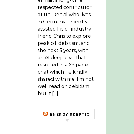
el mar, a long-time
respected contributor
at un-Denial who lives
in Germany, recently
assisted his oil industry
friend Chris to explore
peak oil, debitism, and
the next 5 years, with
an AI deep dive that
resulted in a 69 page
chat which he kindly
shared with me. I’m not
well read on debitism
but it […]
ENERGY SKEPTIC