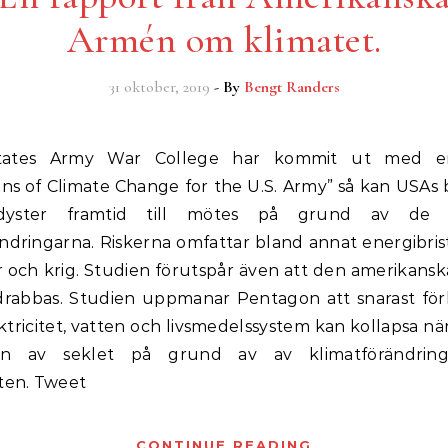
Armén om klimatet.
31 oktober, 2019
- By
Bengt Randers
ons of Climate Change for the U.S. Army” så kan USAs
yster framtid till mötes på grund av de 
ndringarna. Riskerna omfattar bland annat energibrist
 och krig. Studien förutspår även att den amerikanska
 drabbas. Studien uppmanar Pentagon att snarast för
ektricitet, vatten och livsmedelssystem kan kollapsa nä
en av seklet på grund av av klimatförändrin
sten. Tweet
CONTINUE READING