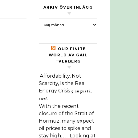
ARKIV ÖVER INLÄGG
Arkiv över inlägg
OUR FINITE
WORLD AV GAIL
TVERBERG
Affordability, Not
Scarcity, Is the Real
Energy Crisis
5 augusti,
2026
With the recent
closure of the Strait of
Hormuz, many expect
oil prices to spike and
stay high. . . . Looking at