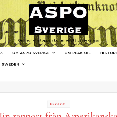
Om hur oljetoppen kommer att påverka oss
R.
OM ASPO SVERIGE
OM PEAK OIL
HISTOR
O SWEDEN
EKOLOGI
En rapport från Amerikansk