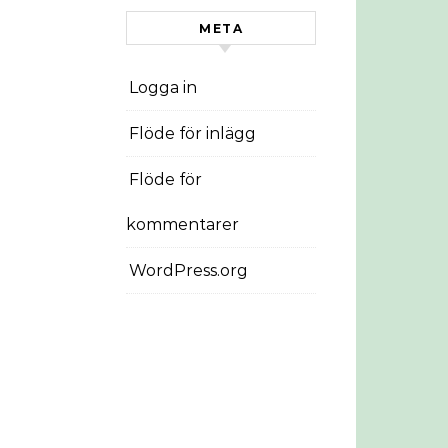
META
Logga in
Flöde för inlägg
Flöde för
kommentarer
WordPress.org