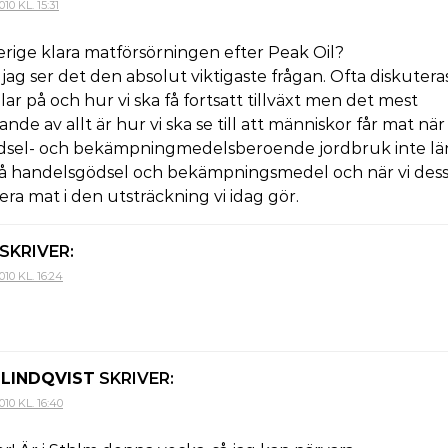
0 KL. 15:31
erige klara matförsörningen efter Peak Oil?
jag ser det den absolut viktigaste frågan. Ofta diskuteras
ilar på och hur vi ska få fortsatt tillväxt men det mest
de av allt är hur vi ska se till att människor får mat när
dsel- och bekämpningmedelsberoende jordbruk inte lä
g på handelsgödsel och bekämpningsmedel och när vi des
ra mat i den utsträckning vi idag gör.
SKRIVER:
10 KL. 16:24
LINDQVIST
SKRIVER:
10 KL. 16:40