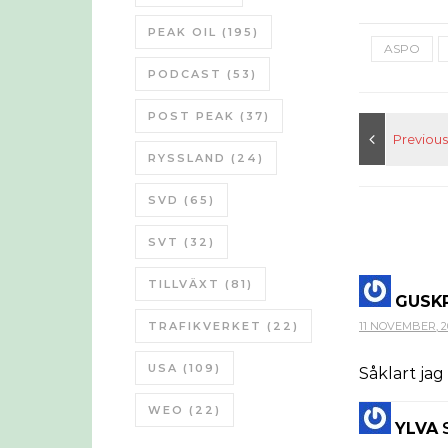
PEAK OIL
(195)
ASPO
PODCAST
(53)
POST PEAK
(37)
RYSSLAND
(24)
SVD
(65)
SVT
(32)
TILLVÄXT
(81)
GUSK
TRAFIKVERKET
(22)
11 NOVEMBER, 20
USA
(109)
Såklart jag
WEO
(22)
YLVA