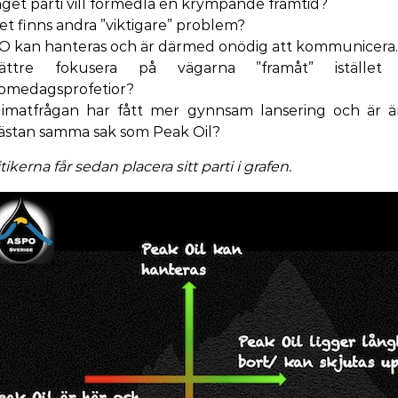
nget parti vill förmedla en krympande framtid?
et finns andra ”viktigare” problem?
O kan hanteras och är därmed onödig att kommunicera.
ättre fokusera på vägarna ”framåt” istället 
omedagsprofetior?
limatfrågan har fått mer gynnsam lansering och är 
ästan samma sak som Peak Oil?
tikerna får sedan placera sitt parti i grafen.