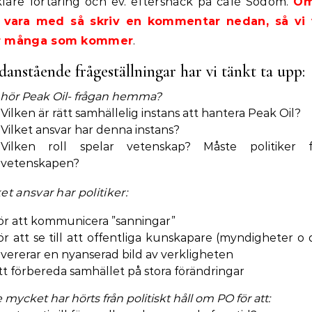
lare förtäring och ev. eftersnack på café Sodom.
Om
ll vara med så skriv en kommentar nedan, så vi 
r många som kommer
.
anstående frågeställningar har vi tänkt ta upp:
 hör Peak Oil- frågan hemma?
Vilken är rätt samhällelig instans att hantera Peak Oil?
Vilket ansvar har denna instans?
Vilken roll spelar vetenskap? Måste politiker f
vetenskapen?
ket ansvar har politiker:
ör att kommunicera ”sanningar”
ör att se till att offentliga kunskapare (myndigheter o d
evererar en nyanserad bild av verkligheten
tt förbereda samhället på stora förändringar
e mycket har hörts från politiskt håll om PO för att: