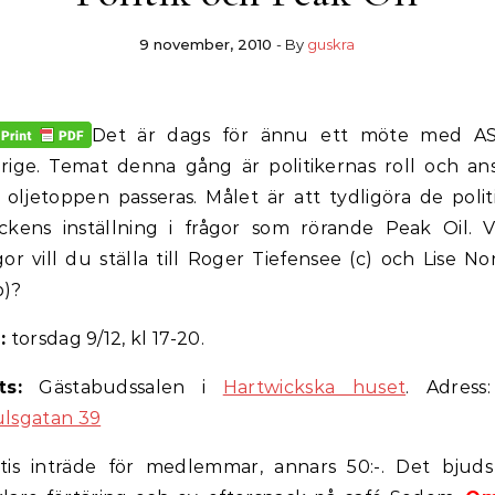
9 november, 2010
- By
guskra
Det är dags för ännu ett möte med A
rige. Temat denna gång är politikernas roll och an
 oljetoppen passeras. Målet är att tydligöra de polit
ckens inställning i frågor som rörande Peak Oil. V
gor vill du ställa till Roger Tiefensee (c) och Lise No
p)?
:
torsdag 9/12, kl 17-20.
ts:
Gästabudssalen i
Hartwickska huset
. Adres
lsgatan 39
tis inträde för medlemmar, annars 50:-. Det bjud