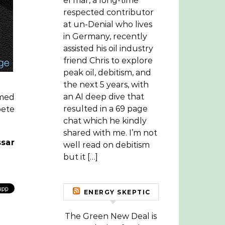
el mar, a long-time
respected contributor
at un-Denial who lives
in Germany, recently
assisted his oil industry
friend Chris to explore
peak oil, debitism, and
the next 5 years, with
an AI deep dive that
 med
resulted in a 69 page
bete
chat which he kindly
shared with me. I’m not
ssar
well read on debitism
but it […]
ENERGY SKEPTIC
The Green New Deal is