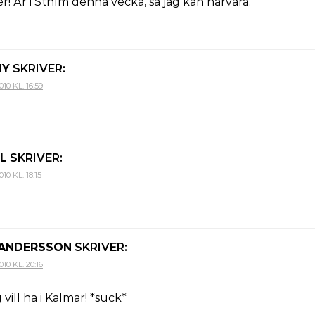
! Är i Sthlm denna vecka, så jag kan närvara.
MY
SKRIVER:
0 KL. 16:59
L
SKRIVER:
0 KL. 18:15
 ANDERSSON
SKRIVER:
0 KL. 20:16
 vill ha i Kalmar! *suck*