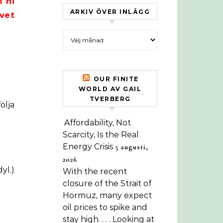
 ni
ARKIV ÖVER INLÄGG
vet
Arkiv över inlägg
OUR FINITE
WORLD AV GAIL
TVERBERG
ölja
Affordability, Not
Scarcity, Is the Real
Energy Crisis
5 augusti,
2026
yl.)
With the recent
closure of the Strait of
Hormuz, many expect
oil prices to spike and
stay high. . . . Looking at