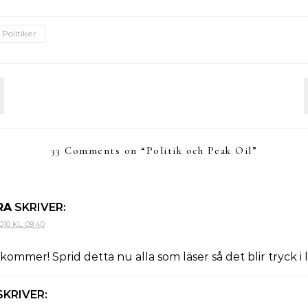
Politiker
33 Comments on “
Politik och Peak Oil
”
RA
SKRIVER:
10 KL. 09:40
 kommer! Sprid detta nu alla som läser så det blir tryck i 
SKRIVER: