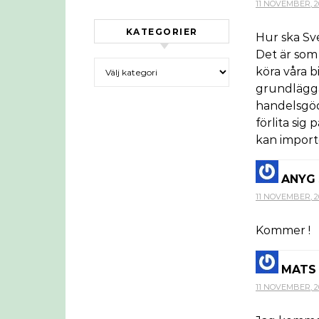
11 NOVEMBER, 201
KATEGORIER
Hur ska Sv
Det är som 
Kategorier
köra våra b
grundläggan
handelsgö
förlita si
kan importe
ANYG
11 NOVEMBER, 20
Kommer !
MATS 
11 NOVEMBER, 20