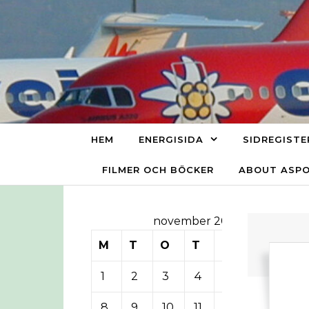
Skip to content
HEM
ENERGISIDA
SIDREGISTE
FILMER OCH BÖCKER
ABOUT ASP
november 2010
M
T
O
T
F
L
S
1
2
3
4
5
6
7
8
9
10
11
12
13
14