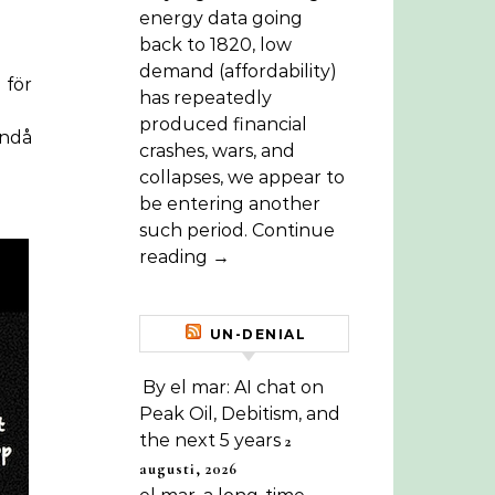
energy data going
back to 1820, low
demand (affordability)
för
has repeatedly
produced financial
ändå
crashes, wars, and
collapses, we appear to
be entering another
such period. Continue
reading →
UN-DENIAL
By el mar: AI chat on
Peak Oil, Debitism, and
the next 5 years
2
augusti, 2026