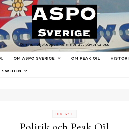
Om hur oljetoppen kommer att påverka oss
R.
OM ASPO SVERIGE
OM PEAK OIL
HISTOR
O SWEDEN
DIVERSE
Politik och Peak Oil