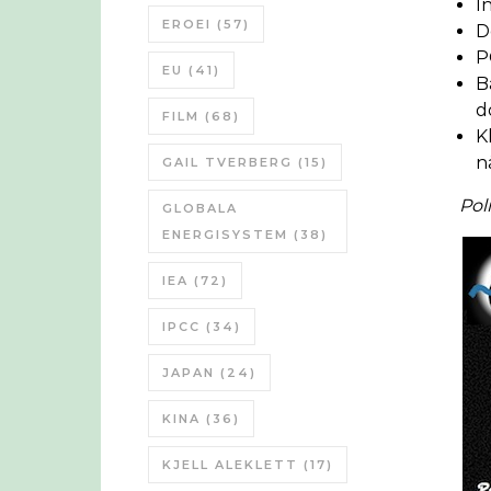
I
EROEI
(57)
D
P
EU
(41)
B
d
FILM
(68)
K
n
GAIL TVERBERG
(15)
Poli
GLOBALA
ENERGISYSTEM
(38)
IEA
(72)
IPCC
(34)
JAPAN
(24)
KINA
(36)
KJELL ALEKLETT
(17)