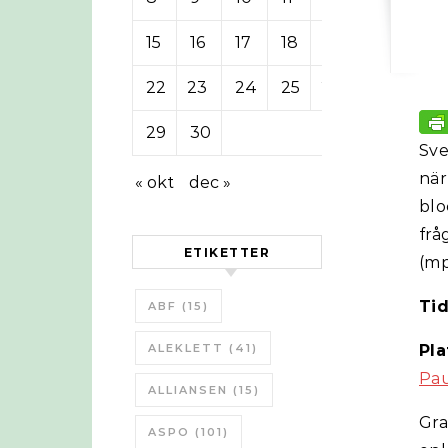
15
16
17
18
19
20
21
22
23
24
25
26
27
28
29
30
Sve
när
« okt
dec »
blo
frå
ETIKETTER
(m
Tid
ABF
(15)
ALEKLETT
(41)
Pla
Pau
ALLIANSEN
(15)
Gra
ASPO
(101)