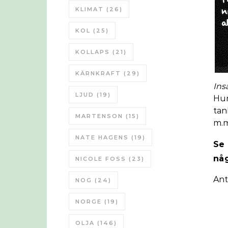
KLIMAT
(26)
KOL
(25)
KOLLAPS
(21)
KÄRNKRAFT
(29)
Ins
LJUD
(19)
Hur
tan
MARTENSON
(15)
m.m
NATE HAGENS
(19)
Se 
någ
NICOLE FOSS
(23)
Ant
NOG
(24)
NORGE
(19)
OLJA
(146)