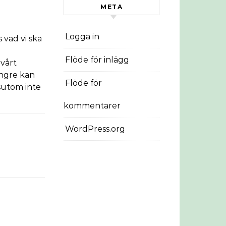
META
Logga in
 vad vi ska
Flöde för inlägg
 vårt
ngre kan
Flöde för
sutom inte
kommentarer
WordPress.org