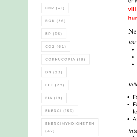
enk
BNP
(41)
vi
hu
BOK
(36)
Ned
BP
(36)
Var
CO2
(62)
CORNUCOPIA
(18)
DN
(23)
Vil
EEE
(27)
F
EIA
(19)
F
ENERGI
(153)
l
A
ENERGIMYNDIGHETEN
Int
(47)