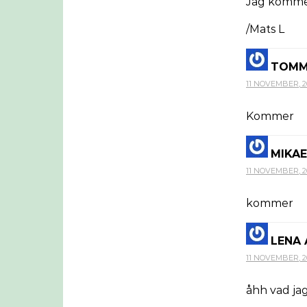
Jag kommer
/Mats L
TOM
11 NOVEMBER, 201
Kommer
MIKAE
11 NOVEMBER, 201
kommer
LENA
11 NOVEMBER, 201
åhh vad jag