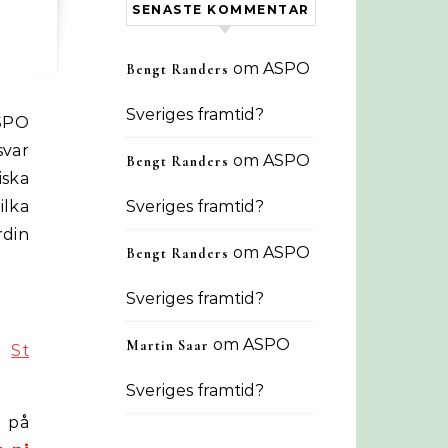
SENASTE KOMMENTAR
om
ASPO
Bengt Randers
Sveriges framtid?
SPO
svar
om
ASPO
Bengt Randers
iska
ilka
Sveriges framtid?
rdin
om
ASPO
Bengt Randers
Sveriges framtid?
om
ASPO
Martin Saar
s:
St
Sveriges framtid?
s på