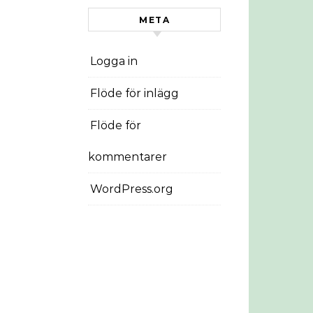
META
Logga in
Flöde för inlägg
Flöde för
kommentarer
WordPress.org