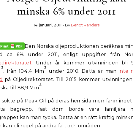
minska 6% under 2011
14 januari, 2011
- By
Bengt Randers
Den Norska oljeproduktionen beräknas mi
d ca 6% under 2011, enligt uppgifter från Nor
edirektoratet
. Under år kommer utvinningen bli 9
3
3
m
, från 104,4 Mm
under 2010. Detta är man
inte 
d
på Oljedirektoratet. Till 2015 kommer utvinningen
3.
ska till 88,9 Mm
 sökte på Peak Oil på deras hemsida men fann inge
tta begrepp, fast dom borde vara familjära 
reppet kan man tycka. Detta är en rätt kraftig minsk
 kan bli regel på andra fält och områden.