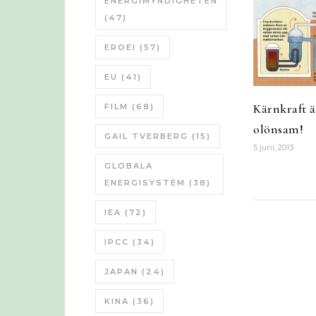
ENERGIMYNDIGHETEN
(47)
EROEI
(57)
EU
(41)
Kärnkraft är
FILM
(68)
olönsam!
GAIL TVERBERG
(15)
5 juni, 2013
GLOBALA
ENERGISYSTEM
(38)
IEA
(72)
IPCC
(34)
JAPAN
(24)
KINA
(36)