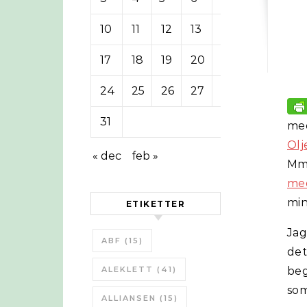
10
11
12
13
14
15
16
17
18
19
20
21
22
23
24
25
26
27
28
29
30
31
me
Olj
« dec
feb »
M
me
min
ETIKETTER
Jag
ABF
(15)
de
ALEKLETT
(41)
beg
som
ALLIANSEN
(15)