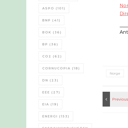
Nor
ASPO
(101)
Dir
BNP
(41)
___
Ant
BOK
(36)
BP
(36)
CO2
(62)
CORNUCOPIA
(18)
Norge
DN
(23)
EEE
(27)
EIA
(19)
ENERGI
(153)