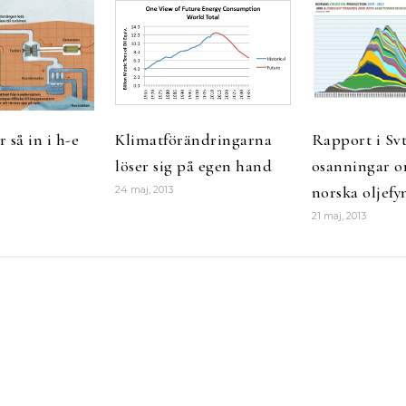
 så in i h-e
Klimatförändringarna
Rapport i Svt
löser sig på egen hand
osanningar o
norska oljefy
24 maj, 2013
21 maj, 2013