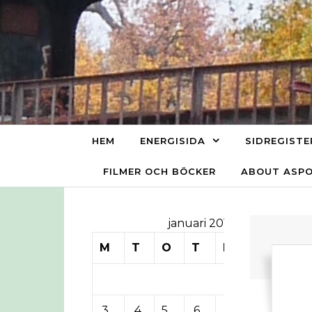
Skip to content
HEM
ENERGISIDA
SIDREGISTE
FILMER OCH BÖCKER
ABOUT ASP
januari 2011
M
T
O
T
F
L
S
1
2
3
4
5
6
7
8
9