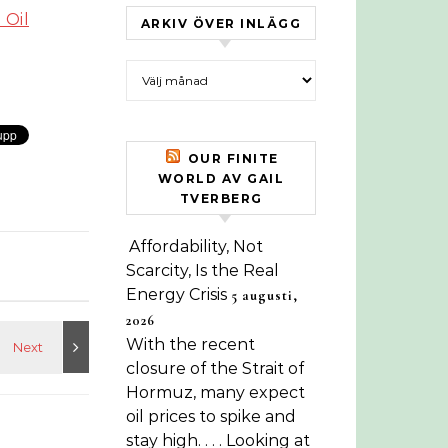
 Oil
ARKIV ÖVER INLÄGG
Arkiv över inlägg
OUR FINITE
WORLD AV GAIL
TVERBERG
Affordability, Not
Scarcity, Is the Real
Energy Crisis
5 augusti,
2026
With the recent
closure of the Strait of
Hormuz, many expect
oil prices to spike and
stay high. . . . Looking at