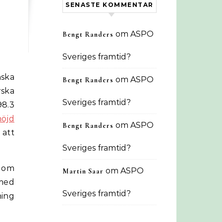
SENASTE KOMMENTAR
om
ASPO
Bengt Randers
Sveriges framtid?
nska
om
ASPO
Bengt Randers
ska
Sveriges framtid?
8.3
nöjd
om
ASPO
Bengt Randers
 att
Sveriges framtid?
t om
om
ASPO
Martin Saar
med
Sveriges framtid?
ning