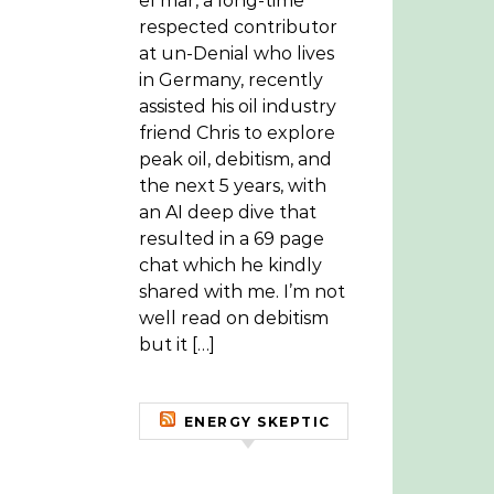
el mar, a long-time
respected contributor
at un-Denial who lives
in Germany, recently
assisted his oil industry
friend Chris to explore
peak oil, debitism, and
the next 5 years, with
an AI deep dive that
resulted in a 69 page
chat which he kindly
shared with me. I’m not
well read on debitism
but it […]
ENERGY SKEPTIC