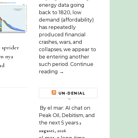
energy data going
back to 1820, low
demand (affordability)
has repeatedly
produced financial
crashes, wars, and
 sprider
collapses, we appear to
m nya
be entering another
such period. Continue
nd
reading →
UN-DENIAL
By el mar: AI chat on
Peak Oil, Debitism, and
the next 5 years
2
augusti, 2026