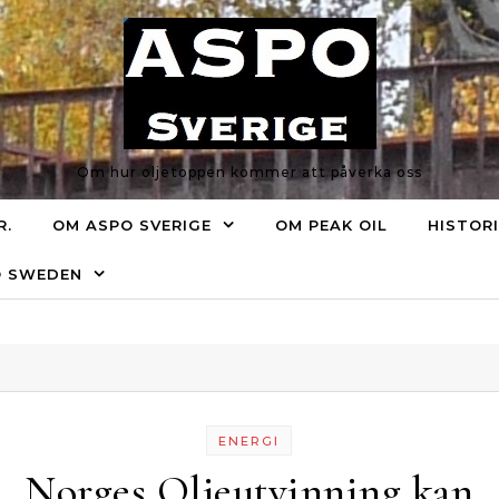
Om hur oljetoppen kommer att påverka oss
R.
OM ASPO SVERIGE
OM PEAK OIL
HISTOR
O SWEDEN
ENERGI
Norges Oljeutvinning kan