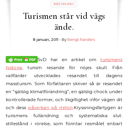
SOCIOLOGI
Turismen står vid vägs
ände.
8 januari, 2011
- By
Bengt Randers
SvD har en artikel om
turismens
historia
, turism resande för nöjes skull. Från
vallfärder utvecklades resandet till dagens
massturism. Som författaren skriver så är resandet
en ”själslig klimatförändring”, en själslig chock under
kontrollerade former, och likgiltighet inför vägen dit
och dess
påverkan på miljön
.
Kryssningsfartygen är
turismens fulländning och systematiska slut:
stillestånd i rörelse, som förintar resmålet enbart