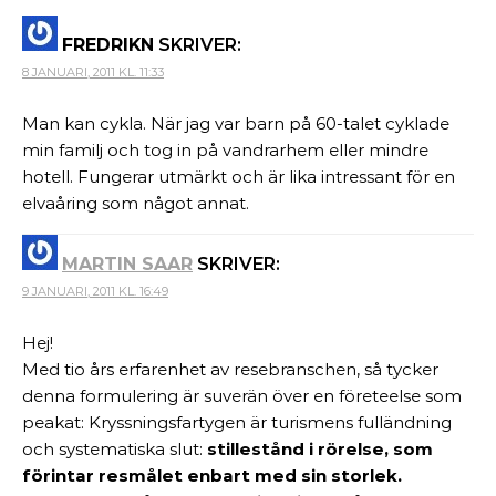
FREDRIKN
SKRIVER:
8 JANUARI, 2011 KL. 11:33
Man kan cykla. När jag var barn på 60-talet cyklade
min familj och tog in på vandrarhem eller mindre
hotell. Fungerar utmärkt och är lika intressant för en
elvaåring som något annat.
MARTIN SAAR
SKRIVER:
9 JANUARI, 2011 KL. 16:49
Hej!
Med tio års erfarenhet av resebranschen, så tycker
denna formulering är suverän över en företeelse som
peakat: Kryssningsfartygen är turismens fulländning
och systematiska slut:
stillestånd i rörelse,
som
förintar resmålet enbart med sin storlek.