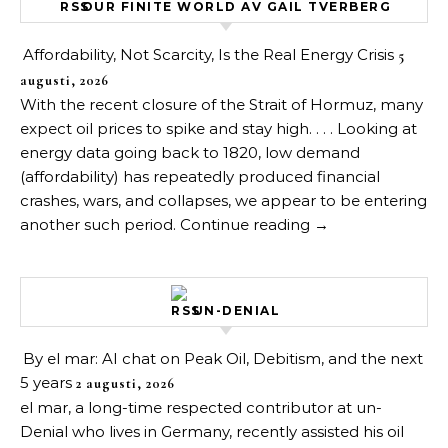
OUR FINITE WORLD AV GAIL TVERBERG
Affordability, Not Scarcity, Is the Real Energy Crisis
5
augusti, 2026
With the recent closure of the Strait of Hormuz, many
expect oil prices to spike and stay high. . . . Looking at
energy data going back to 1820, low demand
(affordability) has repeatedly produced financial
crashes, wars, and collapses, we appear to be entering
another such period. Continue reading →
UN-DENIAL
By el mar: AI chat on Peak Oil, Debitism, and the next
5 years
2 augusti, 2026
el mar, a long-time respected contributor at un-
Denial who lives in Germany, recently assisted his oil