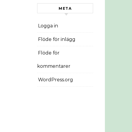
META
Logga in
Flöde för inlägg
Flöde för
kommentarer
WordPress.org