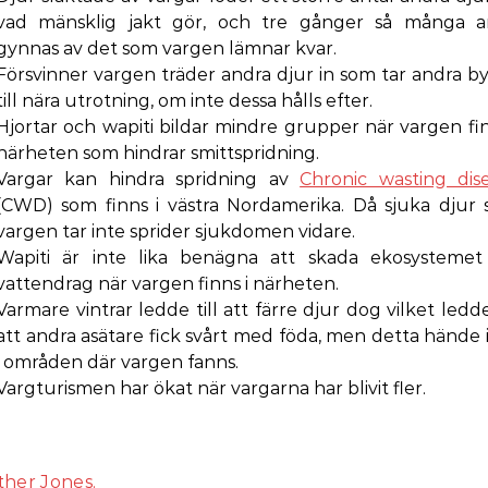
vad mänsklig jakt gör, och tre gånger så många a
gynnas av det som vargen lämnar kvar.
Försvinner vargen träder andra djur in som tar andra b
till nära utrotning, om inte dessa hålls efter.
Hjortar och wapiti bildar mindre grupper när vargen fin
närheten som hindrar smittspridning.
Vargar kan hindra spridning av
Chronic wasting dis
(CWD) som finns i västra Nordamerika. Då sjuka djur
vargen tar inte sprider sjukdomen vidare.
Wapiti är inte lika benägna att skada ekosystemet
vattendrag när vargen finns i närheten.
Varmare vintrar ledde till att färre djur dog vilket ledde 
att andra asätare fick svårt med föda, men detta hände 
i områden där vargen fanns.
Vargturismen har ökat när vargarna har blivit fler.
her Jones.