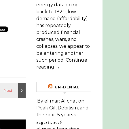
energy data going
back to 1820, low
demand (affordability)
has repeatedly
produced financial
crashes, wars, and
collapses, we appear to
be entering another
such period. Continue
reading →
UN-DENIAL
By el mar: AI chat on
Peak Oil, Debitism, and
the next 5 years
2
augusti, 2026