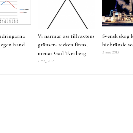
ndringarna
Vi närmar oss tillväxtens
Svensk skog k
å egen hand
gränser- tecken finns,
biobränsle s
menar Gail Tverberg
3 maj, 2013
7 maj, 2013