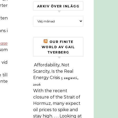
rter
ARKIV ÖVER INLÄGG
yten
Arkiv över inlägg
ns i
OUR FINITE
ease
WORLD AV GAIL
 som
TVERBERG
 vid
Affordability, Not
Scarcity, Is the Real
till
Energy Crisis
5 augusti,
inte
2026
With the recent
closure of the Strait of
Hormuz, many expect
oil prices to spike and
stay high. . . . Looking at