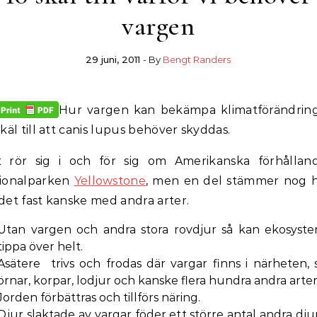
vargen
29 juni, 2011
- By
Bengt Randers
Hur vargen kan bekämpa klimatförändrin
skäl till att canis lupus behöver skyddas.
 rör sig i och för sig om Amerikanska förhållan
ionalparken
Yellowstone
, men en del stämmer nog h
det fast kanske med andra arter.
Utan vargen och andra stora rovdjur så kan ekosyst
tippa över helt.
Asätere trivs och frodas där vargar finns i närheten,
örnar, korpar, lodjur och kanske flera hundra andra arter
Jorden förbättras och tillförs näring.
Djur slaktade av vargar föder ett större antal andra dju