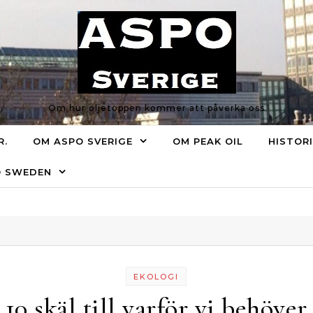
Om hur oljetoppen kommer att påverka oss
R.
OM ASPO SVERIGE
OM PEAK OIL
HISTOR
O SWEDEN
EKOLOGI
10 skäl till varför vi behöver