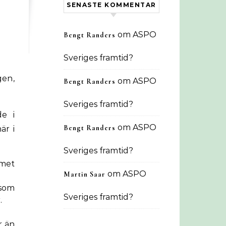
SENASTE KOMMENTAR
om
ASPO
Bengt Randers
Sveriges framtid?
gen,
om
ASPO
Bengt Randers
Sveriges framtid?
de i
om
ASPO
Bengt Randers
är i
Sveriges framtid?
emet
om
ASPO
Martin Saar
 som
Sveriges framtid?
.
r än