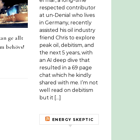
el mar, a long-time
respected contributor
at un-Denial who lives
in Germany, recently
assisted his oil industry
an ge allt
friend Chris to explore
peak oil, debitism, and
om behövs!
the next 5 years, with
an AI deep dive that
resulted in a 69 page
chat which he kindly
shared with me. I’m not
well read on debitism
but it […]
ENERGY SKEPTIC