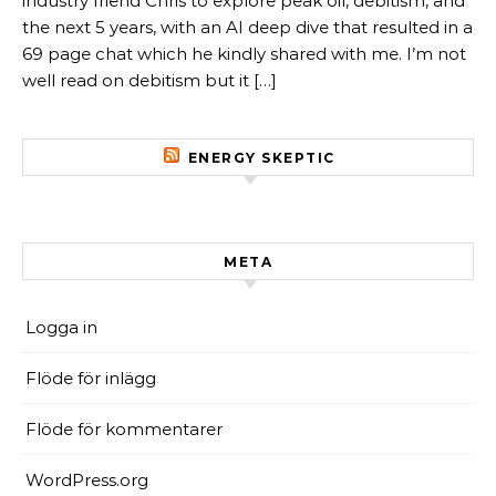
industry friend Chris to explore peak oil, debitism, and
the next 5 years, with an AI deep dive that resulted in a
69 page chat which he kindly shared with me. I’m not
well read on debitism but it […]
ENERGY SKEPTIC
META
Logga in
Flöde för inlägg
Flöde för kommentarer
WordPress.org