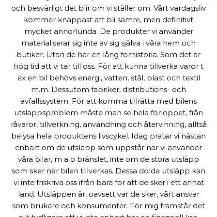
och besvärligt det blir om vi ställer om. Vårt vardagsliv
kommer knappast att bli sämre, men definitivt
mycket annorlunda. De produkter vi använder
materialiserar sig inte av sig själva i våra hem och
butiker. Utan de har en lång förhistoria. Som det är
hög tid att vi tar till oss. För att kunna tillverka varor t
ex en bil behövs energi, vatten, stål, plast och textil
m.m. Dessutom fabriker, distributions- och
avfallssystem. För att komma tillrätta med bilens
utsläppsproblem måste man se hela förloppet, från
råvaror, tillverkning, användning och återvinning, alltså
belysa hela produktens livscykel. Idag pratar vi nästan
enbart om de utsläpp som uppstår när vi använder
våra bilar, m a o bränslet, inte om de stora utsläpp
som sker när bilen tillverkas. Dessa dolda utsläpp kan
vi inte friskriva oss ifrån bara för att de sker i ett annat
land. Utsläppen är, oavsett var de sker, vårt ansvar
som brukare och konsumenter. För mig framstår det