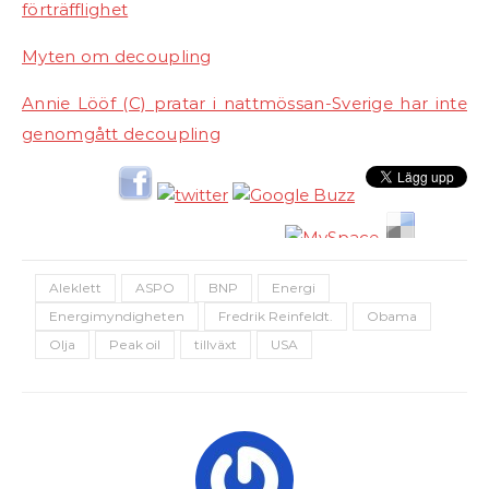
förträfflighet
Myten om decoupling
Annie Lööf (C) pratar i nattmössan-Sverige har inte
genomgått decoupling
Aleklett
ASPO
BNP
Energi
Energimyndigheten
Fredrik Reinfeldt.
Obama
Olja
Peak oil
tillväxt
USA