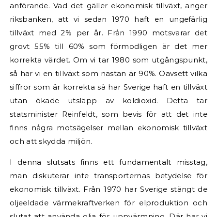
anförande. Vad det gäller ekonomisk tillväxt, anger
riksbanken, att vi sedan 1970 haft en ungefärlig
tillväxt med 2% per år. Från 1990 motsvarar det
grovt 55% till 60% som förmodligen är det mer
korrekta värdet. Om vi tar 1980 som utgångspunkt,
så har vi en tillväxt som nästan är 90%. Oavsett vilka
siffror som är korrekta så har Sverige haft en tillväxt
utan ökade utsläpp av koldioxid. Detta tar
statsminister Reinfeldt, som bevis för att det inte
finns några motsägelser mellan ekonomisk tillväxt
och att skydda miljön.
I denna slutsats finns ett fundamentalt misstag,
man diskuterar inte transporternas betydelse för
ekonomisk tillväxt. Från 1970 har Sverige stängt de
oljeeldade värmekraftverken för elproduktion och
slutat att använda olja för uppvärmning. Där har vi