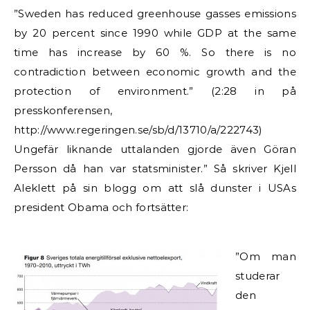
”Sweden has reduced greenhouse gasses emissions
by 20 percent since 1990 while GDP at the same
time has increase by 60 %. So there is no
contradiction between economic growth and the
protection of environment.” (2:28 in på
presskonferensen,
http://www.regeringen.se/sb/d/13710/a/222743)
Ungefär liknande uttalanden gjorde även Göran
Persson då han var statsminister.” Så skriver Kjell
Aleklett på sin blogg om att slå dunster i USAs
president Obama och fortsätter:
”Om man
studerar
den