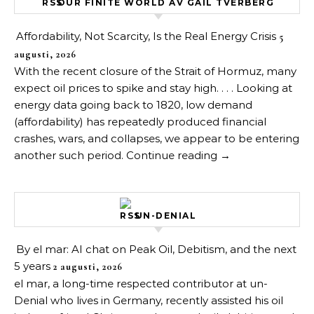
OUR FINITE WORLD AV GAIL TVERBERG
Affordability, Not Scarcity, Is the Real Energy Crisis
5
augusti, 2026
With the recent closure of the Strait of Hormuz, many
expect oil prices to spike and stay high. . . . Looking at
energy data going back to 1820, low demand
(affordability) has repeatedly produced financial
crashes, wars, and collapses, we appear to be entering
another such period. Continue reading →
UN-DENIAL
By el mar: AI chat on Peak Oil, Debitism, and the next
5 years
2 augusti, 2026
el mar, a long-time respected contributor at un-
Denial who lives in Germany, recently assisted his oil