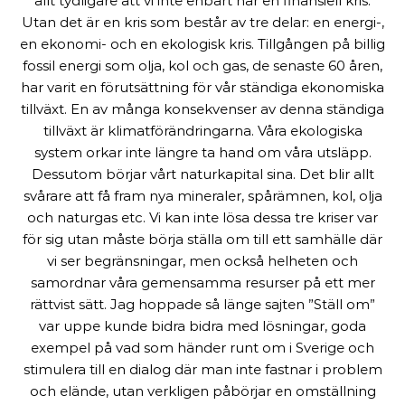
allt tydligare att vi inte enbart har en finansiell kris.
Utan det är en kris som består av tre delar: en energi-,
en ekonomi- och en ekologisk kris. Tillgången på billig
fossil energi som olja, kol och gas, de senaste 60 åren,
har varit en förutsättning för vår ständiga ekonomiska
tillväxt. En av många konsekvenser av denna ständiga
tillväxt är klimatförändringarna. Våra ekologiska
system orkar inte längre ta hand om våra utsläpp.
Dessutom börjar vårt naturkapital sina. Det blir allt
svårare att få fram nya mineraler, spårämnen, kol, olja
och naturgas etc. Vi kan inte lösa dessa tre kriser var
för sig utan måste börja ställa om till ett samhälle där
vi ser begränsningar, men också helheten och
samordnar våra gemensamma resurser på ett mer
rättvist sätt. Jag hoppade så länge sajten ”Ställ om”
var uppe kunde bidra bidra med lösningar, goda
exempel på vad som händer runt om i Sverige och
stimulera till en dialog där man inte fastnar i problem
och elände, utan verkligen påbörjar en omställning