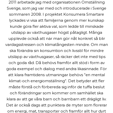
2011 arbetade jag med organisationen Omställning
Sverige, som jag var med och introducerade i Sverige
sommaren 2008. I projektet Konsumera Smartare
lyckades vi visa att familjerna genom mer kunskap
kunde göra fler aktiva val, som ledde till minskade
utsläpp av växthusgaser högst påtagligt. Många
upplevde också att när man gör nåt konkret så blir
vardagsstressen och klimatångesten mindre. Om man
ska förändra sin konsumtion och livsstil för mindre
utsläpp av växthusgaser, så räcker det inte med tips
och goda råd. Då behövs framför allt stöd i form av
goda exempel och dialog med andra likasinnade. För
att klara framtidens utmaningar behövs ”en mental
klimat-och energiomställning”. Det betyder att fler
måste förstå och förbereda sig inför de tuffa beslut
och förändringar som kommer om samhället ska
klara av att ge våra barn och barnbarn ett drägligt liv.
Det är också dags att punktera de myter som florerar
om energi, mat, transporter och framför allt hur dyrt