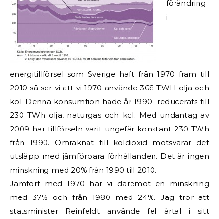
förändring
i
energitillförsel som Sverige haft från 1970 fram till
2010 så ser vi att vi 1970 använde 368 TWH olja och
kol. Denna konsumtion hade år 1990 reducerats till
230 TWh olja, naturgas och kol. Med undantag av
2009 har tillförseln varit ungefär konstant 230 TWh
från 1990. Omräknat till koldioxid motsvarar det
utsläpp med jämförbara förhållanden. Det är ingen
minskning med 20% från 1990 till 2010.
Jämfört med 1970 har vi däremot en minskning
med 37% och från 1980 med 24%. Jag tror att
statsminister Reinfeldt använde fel årtal i sitt