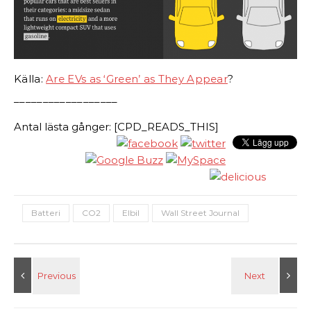
Källa:
Are EVs as ‘Green’ as They Appear
?
__________________
Antal lästa gånger: [CPD_READS_THIS]
Batteri
CO2
Elbil
Wall Street Journal