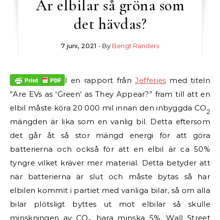
Är elbilar så gröna som
det hävdas?
7 juni, 2021
- By
Bengt Randers
I en rapport från
Jefferies
med titeln
”Are EVs as ‘Green’ as They Appear?” fram till att en
elbil måste köra 20 000 mil innan den inbyggda CO
2
mängden är lika som en vanlig bil. Detta eftersom
det går åt så stor mängd energi för att göra
batterierna och också för att en elbil är ca 50%
tyngre vilket kräver mer material. Detta betyder att
när batterierna är slut och måste bytas så har
elbilen kommit i partiet med vanliga bilar, så om alla
bilar plötsligt byttes ut mot elbilar så skulle
minskningen av CO
bara minska 5%, Wall Street