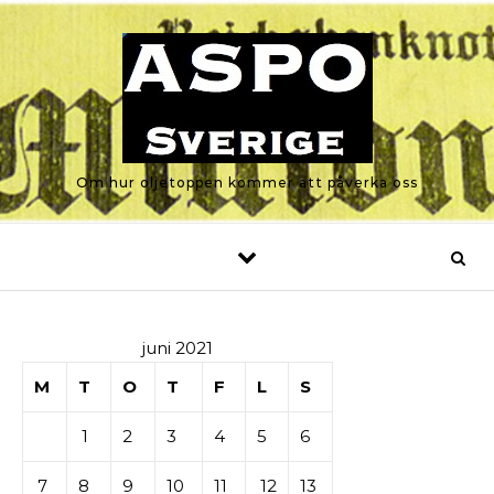
Skip to content
Om hur oljetoppen kommer att påverka oss
juni 2021
M
T
O
T
F
L
S
1
2
3
4
5
6
7
8
9
10
11
12
13