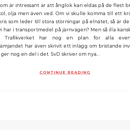
om är intressant är att ånglok kan eldas på de flest brä
ol, olja men även ved. Om vi skulle komma till ett kr
ris som leder till stora störningar på elnätet, så är d
i har i transportmedel på järnvägen? Men så illa kans
 Trafikverket har nog en plan för alla eventu
ämjandet har även skrivit ett inlägg om bristande in
gger nog en del i det. SvD skriver om nya…
CONTINUE READING