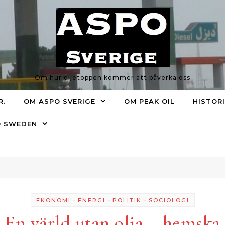
Om hur oljetoppen kommer att påverka oss
R.
OM ASPO SVERIGE
OM PEAK OIL
HISTOR
O SWEDEN
-
-
-
EKONOMI
ENERGI
POLITIK
SOCIOLOGI
En värld utan olja – hemska