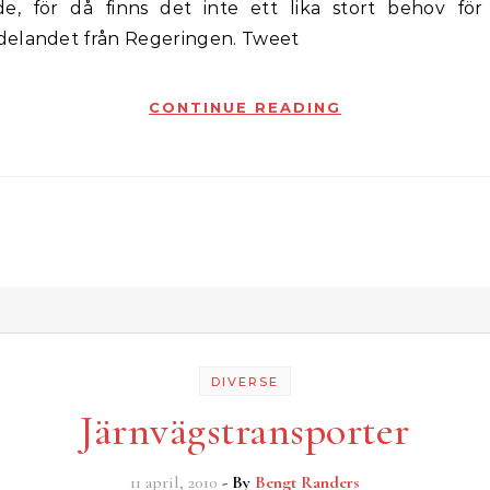
de, för då finns det inte ett lika stort behov för
elandet från Regeringen. Tweet
CONTINUE READING
DIVERSE
Järnvägstransporter
11 april, 2010
- By
Bengt Randers