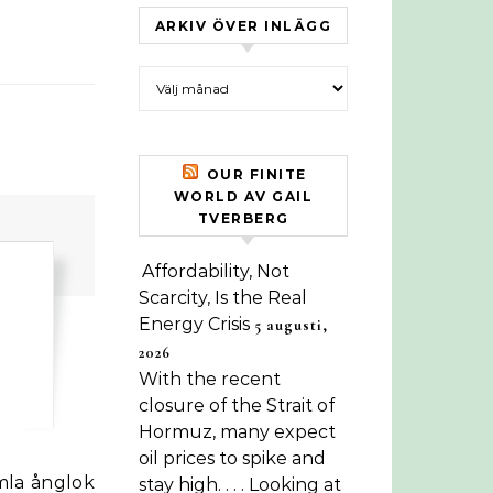
ARKIV ÖVER INLÄGG
Arkiv över inlägg
OUR FINITE
WORLD AV GAIL
TVERBERG
Affordability, Not
Scarcity, Is the Real
Energy Crisis
5 augusti,
2026
With the recent
closure of the Strait of
Hormuz, many expect
oil prices to spike and
stay high. . . . Looking at