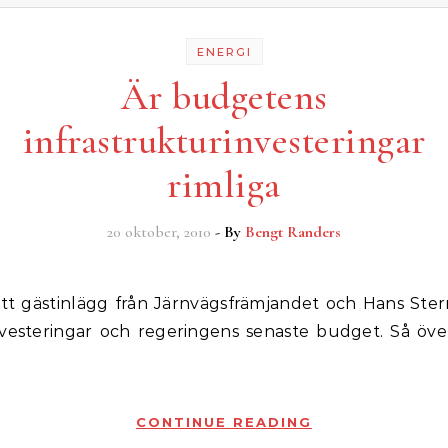
ENERGI
Är budgetens
infrastrukturinvesteringar
rimliga
20 oktober, 2010
- By
Bengt Randers
nvesteringar och regeringens senaste budget. Så över 
CONTINUE READING