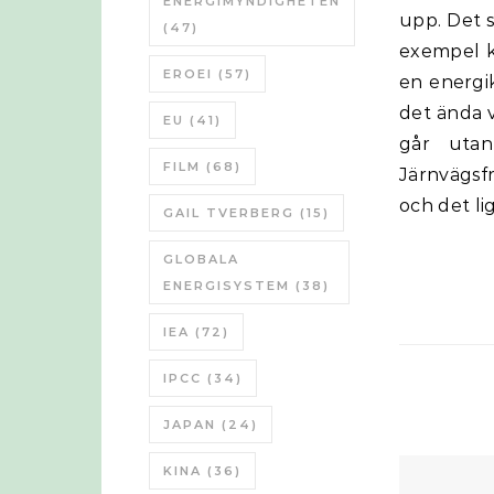
ENERGIMYNDIGHETEN
upp. Det s
(47)
exempel k
EROEI
(57)
en energik
det ända v
EU
(41)
går utan
FILM
(68)
Järnvägsfr
och det li
GAIL TVERBERG
(15)
GLOBALA
ENERGISYSTEM
(38)
IEA
(72)
IPCC
(34)
JAPAN
(24)
KINA
(36)