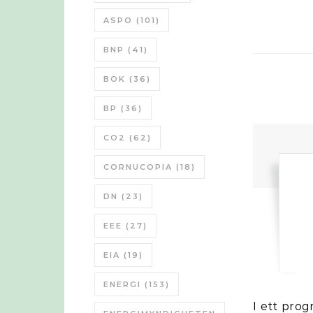
ASPO
(101)
BNP
(41)
BOK
(36)
BP
(36)
CO2
(62)
CORNUCOPIA
(18)
DN
(23)
EEE
(27)
EIA
(19)
ENERGI
(153)
I ett program från SvT om Svenska Hemligheter så visas två gamla ånglok