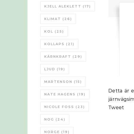
KJELL ALEKLETT
(17)
KLIMAT
(26)
KOL
(25)
KOLLAPS
(21)
KÄRNKRAFT
(29)
LJUD
(19)
MARTENSON
(15)
Detta är ett gästinlägg från Järnvägsfrämjandet och Hans Sternlycke om
NATE HAGENS
(19)
järnvägsi
NICOLE FOSS
(23)
Tweet
NOG
(24)
NORGE
(19)