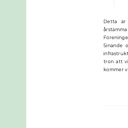
Detta är ett gästinlägg från Svenska Järnvägsfrämjandet som har
årstämma 
Föreninge
Sinande o
infrastruk
tron att v
kommer vi 