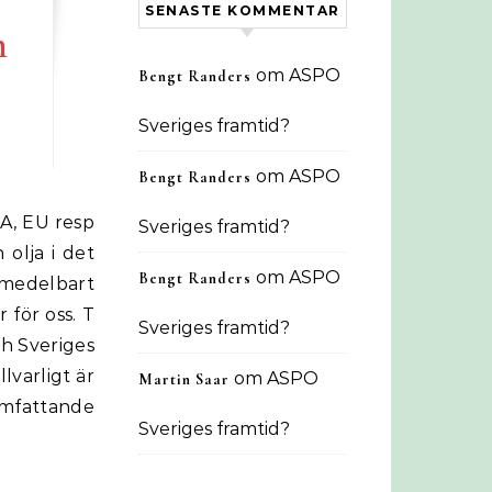
SENASTE KOMMENTAR
h
om
ASPO
Bengt Randers
Sveriges framtid?
om
ASPO
Bengt Randers
Sveriges framtid?
 olja i det
om
ASPO
Bengt Randers
omedelbart
 för oss. T
Sveriges framtid?
ch Sveriges
llvarligt är
om
ASPO
Martin Saar
 omfattande
Sveriges framtid?