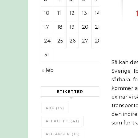
10
11
12
13
14
15
16
17
18
19
20
21
22
23
24
25
26
27
28
29
30
31
Så kan det bli, även om förutsättningarna ser lite olika ut för USA, EU resp
« feb
Sverige. I
sårbara f
kommer att
ETIKETTER
ex när vi 
transporter
ABF
(15)
den indire
ALEKLETT
(41)
som för tr
ALLIANSEN
(15)