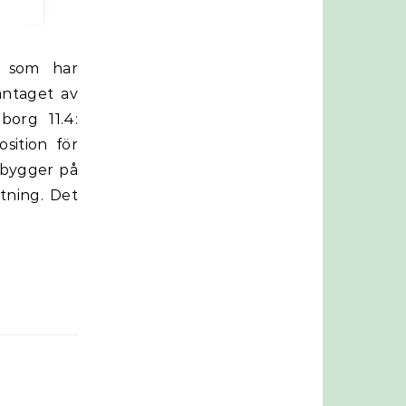
antaget av
borg 11.4:
sition för
n bygger på
ttning. Det