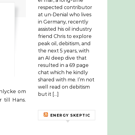
el mar, a long-time
respected contributor
at un-Denial who lives
in Germany, recently
assisted his oil industry
friend Chris to explore
peak oil, debitism, and
the next 5 years, with
an AI deep dive that
resulted in a 69 page
chat which he kindly
shared with me. I’m not
well read on debitism
but it […]
till Hans.
ENERGY SKEPTIC