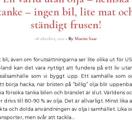
tanke – ingen bil, lite mat oc
ständigt frusen!
18 oktober, 2011
- By
Martin Saar
bland kan det vara nyttigt att fundera på ett liv utan
ossilsamhälle som vi byggt upp. Ett samhälle som 
 börja hacka, när bristen på ”billig” olja blir uppenbar
ska försöka tanka bilen och bränslet är slut. Världens o
 drivs till 80-90 % av olja. Det är allvarligt. Minst lika a
kta och dolda användningen av olja i samhället. Lika
ansporter, men svår att tackla…