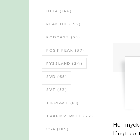
OLJA
(146)
PEAK OIL
(195)
PODCAST
(53)
POST PEAK
(37)
RYSSLAND
(24)
SVD
(65)
SVT
(32)
TILLVÄXT
(81)
TRAFIKVERKET
(22)
Hur mycket av dessa pengar kommer att var bortkastade 2021? Det är så
USA
(109)
långt bort