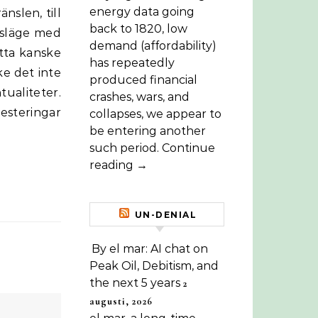
energy data going
nslen, till
back to 1820, low
isläge med
demand (affordability)
etta kanske
has repeatedly
ke det inte
produced financial
aliteter.
crashes, wars, and
vesteringar
collapses, we appear to
be entering another
such period. Continue
reading →
UN-DENIAL
By el mar: AI chat on
Peak Oil, Debitism, and
the next 5 years
2
augusti, 2026