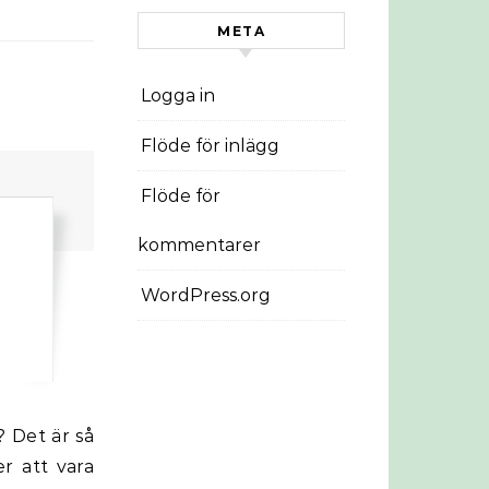
META
Logga in
Flöde för inlägg
Flöde för
kommentarer
WordPress.org
er att vara