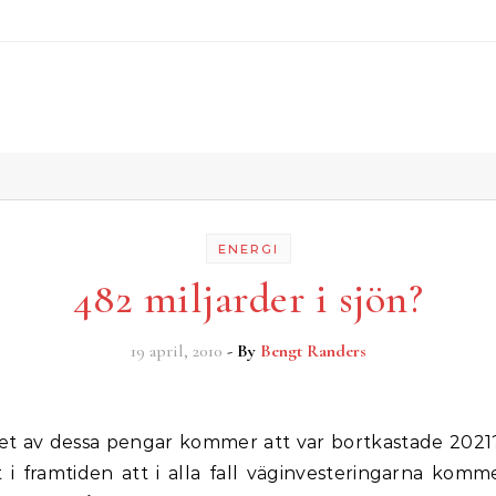
ENERGI
482 miljarder i sjön?
19 april, 2010
- By
Bengt Randers
 i framtiden att i alla fall väginvesteringarna komm