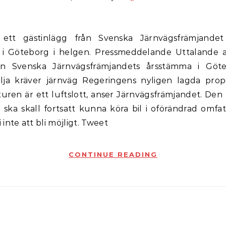
i Göteborg i helgen. Pressmeddelande Uttalande 
n Svenska Järnvägsfrämjandets årsstämma i Göte
lja kräver järnväg Regeringens nyligen lagda propo
turen är ett luftslott, anser Järnvägsfrämjandet. De
i ska skall fortsatt kunna köra bil i oförändrad omfa
inte att bli möjligt. Tweet
CONTINUE READING