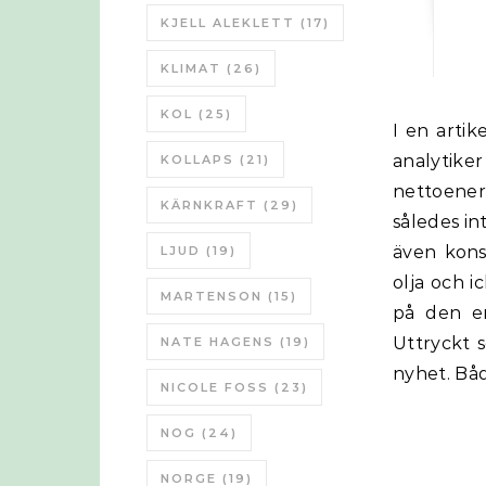
KJELL ALEKLETT
(17)
KLIMAT
(26)
KOL
(25)
I en artikel i CASSE beklagar Eric Zencey att så få politiker, ekonomiska
analytik
KOLLAPS
(21)
nettoenerg
KÄRNKRAFT
(29)
således in
även kons
LJUD
(19)
olja och i
MARTENSON
(15)
på den en
Uttryckt 
NATE HAGENS
(19)
nyhet. Båd
NICOLE FOSS
(23)
NOG
(24)
NORGE
(19)