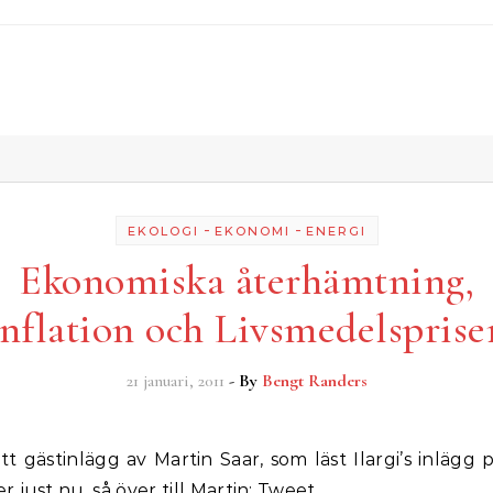
-
-
EKOLOGI
EKONOMI
ENERGI
Ekonomiska återhämtning,
Inflation och Livsmedelspriser
21 januari, 2011
- By
Bengt Randers
 just nu, så över till Martin: Tweet