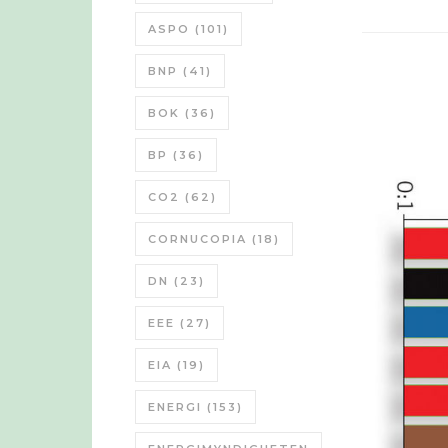
ASPO
(101)
BNP
(41)
BOK
(36)
BP
(36)
CO2
(62)
CORNUCOPIA
(18)
DN
(23)
EEE
(27)
EIA
(19)
ENERGI
(153)