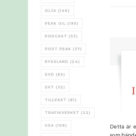
OLJA
(146)
PEAK OIL
(195)
PODCAST
(53)
POST PEAK
(37)
RYSSLAND
(24)
SVD
(65)
SVT
(32)
TILLVÄXT
(81)
TRAFIKVERKET
(22)
USA
(109)
Detta är ett gästinlägg av Martin Saar, som läst Ilargi’s inlägg på TAE vad
som händer