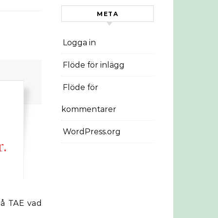
META
Logga in
Flöde för inlägg
Flöde för
kommentarer
WordPress.org
.