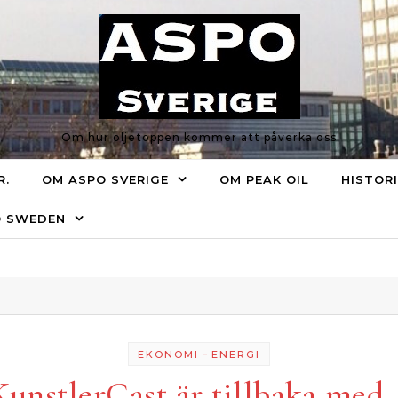
Om hur oljetoppen kommer att påverka oss
R.
OM ASPO SVERIGE
OM PEAK OIL
HISTOR
O SWEDEN
-
EKONOMI
ENERGI
KunstlerCast är tillbaka med 