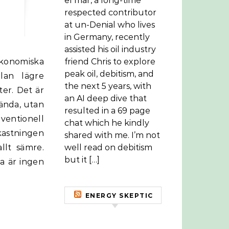
el mar, a long-time
respected contributor
at un-Denial who lives
in Germany, recently
assisted his oil industry
friend Chris to explore
peak oil, debitism, and
lan lägre
the next 5 years, with
ter. Det är
an AI deep dive that
 ända, utan
resulted in a 69 page
ventionell
chat which he kindly
vkastningen
shared with me. I’m not
llt sämre.
well read on debitism
but it […]
a är ingen
ENERGY SKEPTIC