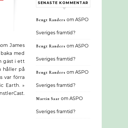
SENASTE KOMMENTAR
om
ASPO
Bengt Randers
Sveriges framtid?
om
ASPO
Bengt Randers
llbaka med
Sveriges framtid?
 gäst i ett
m håller på
om
ASPO
Bengt Randers
s var förra
c Earth. »
Sveriges framtid?
stlerCast.
om
ASPO
Martin Saar
Sveriges framtid?