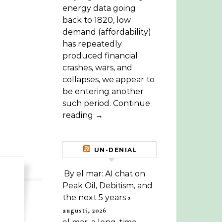
energy data going
back to 1820, low
demand (affordability)
has repeatedly
produced financial
crashes, wars, and
collapses, we appear to
be entering another
such period. Continue
reading →
UN-DENIAL
By el mar: AI chat on
Peak Oil, Debitism, and
the next 5 years
2
augusti, 2026