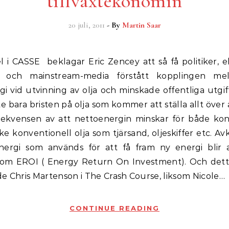
tillväxtekonomin
20 juli, 2011
- By
Martin Saar
er och mainstream-media förstått kopplingen mel
i vid utvinning av olja och minskade offentliga utgif
te bara bristen på olja som kommer att ställa allt över
ekvensen av att nettoenergin minskar för både kon
cke konventionell olja som tjärsand, oljeskiffer etc. A
ergi som används för att få fram ny energi blir a
som EROI ( Energy Return On Investment). Och dett
e Chris Martenson i The Crash Course, liksom Nicole…
CONTINUE READING