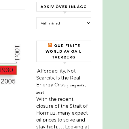
ARKIV ÖVER INLÄGG
Arkiv över inlägg
OUR FINITE
WORLD AV GAIL
TVERBERG
Affordability, Not
Scarcity, Is the Real
Energy Crisis
5 augusti,
2026
With the recent
closure of the Strait of
Hormuz, many expect
oil prices to spike and
stay high. . . . Looking at