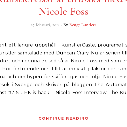
Nicole Foss
27 februari, 2013
- By
Bengt Randers
nstler samtalade med Duncan Crary. Nu är serien ti
dret och i denna episod så är Nicole Foss med som en
hur förtroende och tillit är en viktig faktor och so
nna och om hypen för skiffer -gas och -olja. Nicole Fos
esök i Sverige och skriver på bloggen The Automati
ast #215: JHK is back – Nicole Foss Interview The Kun
CONTINUE READING