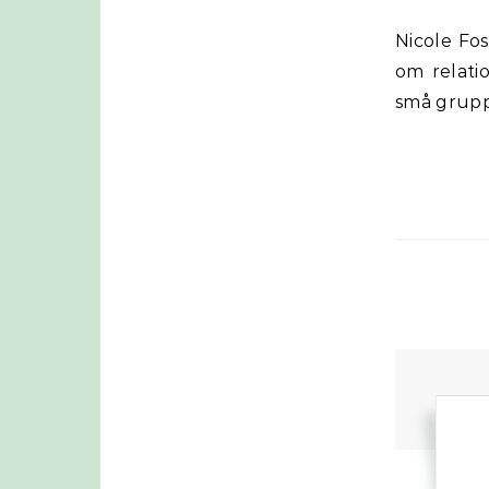
Nicole Foss (Stoneleigh) på The Automatic Earth har en intressent artikel
om relatio
små grupp