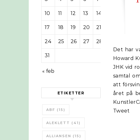
10
11
12
13
14
15
16
17
18
19
20
21
22
23
24
25
26
27
28
29
30
Det har varit ett längre uppehåll i KunstlerCaste, programet som James
31
Howard Ku
JHK vid ro
« feb
samtal om 
att försvi
året på b
ETIKETTER
KunstlerC
ABF
(15)
Tweet
ALEKLETT
(41)
ALLIANSEN
(15)