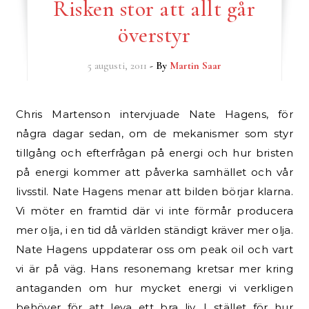
Risken stor att allt går
överstyr
5 augusti, 2011
- By
Martin Saar
Chris Martenson intervjuade Nate Hagens, för
några dagar sedan, om de mekanismer som styr
tillgång och efterfrågan på energi och hur bristen
på energi kommer att påverka samhället och vår
livsstil. Nate Hagens menar att bilden börjar klarna.
Vi möter en framtid där vi inte förmår producera
mer olja, i en tid då världen ständigt kräver mer olja.
Nate Hagens uppdaterar oss om peak oil och vart
vi är på väg. Hans resonemang kretsar mer kring
antaganden om hur mycket energi vi verkligen
behöver för att leva ett bra liv. I stället för hur