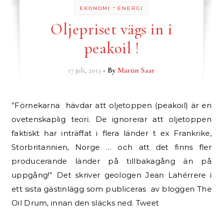
-
EKONOMI
ENERGI
Oljepriset vägs in i
peakoil !
17 juli, 2013
- By
Martin Saar
”Förnekarna hävdar att oljetoppen (peakoil) är en
ovetenskaplig teori. De ignorerar att oljetoppen
faktiskt har inträffat i flera länder t ex Frankrike,
Storbritannien, Norge … och att det finns fler
producerande länder på tillbakagång än på
uppgång!” Det skriver geologen Jean Lahérrere i
ett sista gästinlägg som publiceras av bloggen The
Oil Drum, innan den släcks ned. Tweet