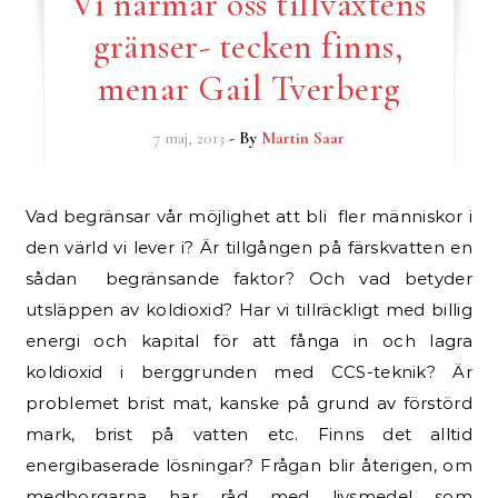
Vi närmar oss tillväxtens
gränser- tecken finns,
menar Gail Tverberg
7 maj, 2013
- By
Martin Saar
Vad begränsar vår möjlighet att bli fler människor i
den värld vi lever i? Är tillgången på färskvatten en
sådan begränsande faktor? Och vad betyder
utsläppen av koldioxid? Har vi tillräckligt med billig
energi och kapital för att fånga in och lagra
koldioxid i berggrunden med CCS-teknik? Är
problemet brist mat, kanske på grund av förstörd
mark, brist på vatten etc. Finns det alltid
energibaserade lösningar? Frågan blir återigen, om
medborgarna har råd med livsmedel som