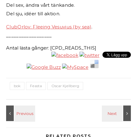
Del sex, ändra vårt tänkande.
Del sju, idéer till aktion.
ClubOrlov: Fleeing Vesuvius (by sea)
.
__________________
Antal lästa gånger: [CPD_READS_THIS]
bok
Feasta
Oscar Kjellberg
RELATED POSTS