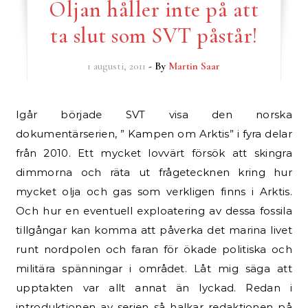
Oljan håller inte på att
ta slut som SVT påstår!
1 augusti, 2011
- By
Martin Saar
Igår började SVT visa den norska
dokumentärserien, ” Kampen om Arktis” i fyra delar
från 2010. Ett mycket lovvärt försök att skingra
dimmorna och räta ut frågetecknen kring hur
mycket olja och gas som verkligen finns i Arktis.
Och hur en eventuell exploatering av dessa fossila
tillgångar kan komma att påverka det marina livet
runt nordpolen och faran för ökade politiska och
militära spänningar i området. Låt mig säga att
upptakten var allt annat än lyckad. Redan i
introduktionen av serien så halkar redaktionen på