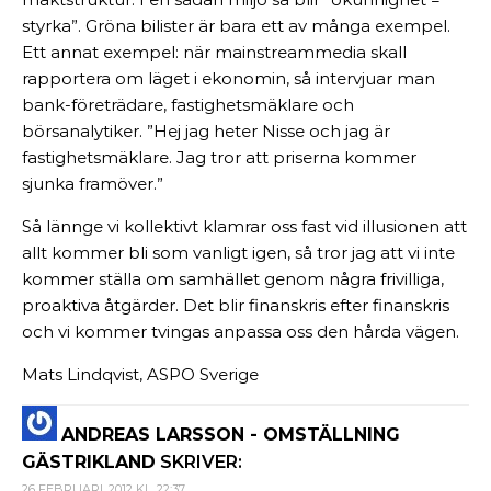
styrka”. Gröna bilister är bara ett av många exempel.
Ett annat exempel: när mainstreammedia skall
rapportera om läget i ekonomin, så intervjuar man
bank-företrädare, fastighetsmäklare och
börsanalytiker. ”Hej jag heter Nisse och jag är
fastighetsmäklare. Jag tror att priserna kommer
sjunka framöver.”
Så lännge vi kollektivt klamrar oss fast vid illusionen att
allt kommer bli som vanligt igen, så tror jag att vi inte
kommer ställa om samhället genom några frivilliga,
proaktiva åtgärder. Det blir finanskris efter finanskris
och vi kommer tvingas anpassa oss den hårda vägen.
Mats Lindqvist, ASPO Sverige
ANDREAS LARSSON - OMSTÄLLNING
GÄSTRIKLAND
SKRIVER:
26 FEBRUARI, 2012 KL. 22:37