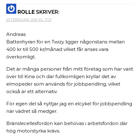
ROLLE
SKRIVER:
25 FEBRUARI, 2012 KL. 17:21
Andreas
Batterihyran för en Twizy ligger någonstans mellan
400 kr till 500 kr/månad vilket får anses vara
överkomligt.
Det är många personer från mitt företag som har varit
över till Kina och där fullkomligen kryllar det av
elmopeder som används för jobbpendling, vilket
också är ett alternativ.
För egen del så nyttjar jag en elcykel för jobbpendling
när vädret så medger.
Bränslecellesfordon kan behövas i arbetsfordon där
hög motorstyrka krävs.