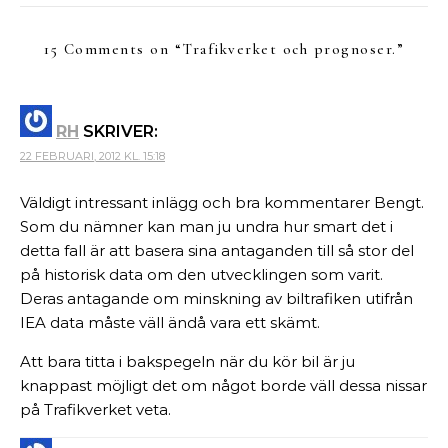
15 Comments on “
Trafikverket och prognoser.
”
RH
SKRIVER:
22 FEBRUARI, 2012 KL. 15:18
Väldigt intressant inlägg och bra kommentarer Bengt.
Som du nämner kan man ju undra hur smart det i
detta fall är att basera sina antaganden till så stor del
på historisk data om den utvecklingen som varit.
Deras antagande om minskning av biltrafiken utifrån
IEA data måste väll ändå vara ett skämt.
Att bara titta i bakspegeln när du kör bil är ju
knappast möjligt det om något borde väll dessa nissar
på Trafikverket veta.