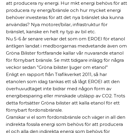
att producera ny energi. Hur mkt energi behövs för att
producera ny energi/bränsle och hur mycket energi
behöver investeras för att det nya bränslet ska kunna
användas? Nya motorer/bilar, infrastruktur för
bränslet, kanske en helt ny typ av bil etc.
Nu 5-6 år senare verkar det som om EROEI för etanol
äntligen landat i medborgarnas medvetande även om
Gröna Bilister fortfarande kallar vår nuvarande etanol
för förnybart bränsle. Se mitt tidigare inlägg för några
veckor sedan ”Gröna bilister ljuger om etanol”
Enligt en rapport från Trafikverket 2011, så har
etanolen som idag tankas ett så lågt EROEI att den
överhuvudtaget inte bidrar med någon form av
energibesparing eller minskade utsläpp av CO2. Trots
detta fortsätter Gröna bilister att kalla etanol för ett
förnybart fordonsbränsle.
Granskar vi el som fordonsbränsle och väger in all den
indirekta fossila energi som behövs för att producera
el och alla den indirekta energi som behövs för