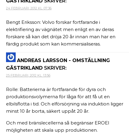
GÄSTRIKLAND
SKRIVER:
24 FEBRUARI, 2012 KL. 07:36
Bengt Eriksson: Volvo forskar fortfarande i
elektrifiering av vägnätet men enligt en av deras
forskare så kan det dröja 20 år innan man har en
färdig produkt som kan kommersialiseras.
ANDREAS LARSSON - OMSTÄLLNING
GÄSTRIKLAND
SKRIVER:
25 FEBRUARI, 2012 KL. 13:56
Rolle: Batterierna är fortfarande för dyra och
produktionsvolymerna för låga för att få ut en
elbilsflotta i tid. Och elförsörjning via induktion ligger
minst 10 år borta, säkert uppåt 20 år.
Och med bränslecellerna så begränsar EROEI
möjligheten att skala upp produktionen.