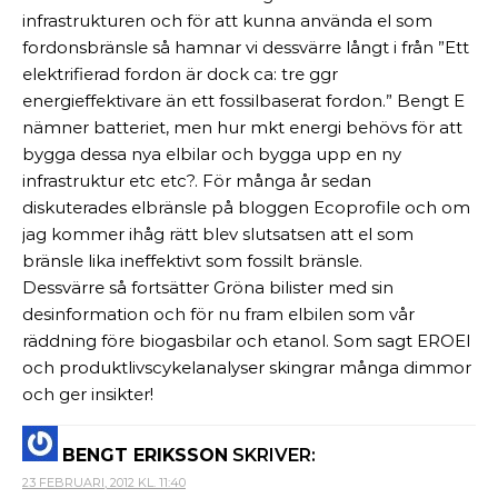
infrastrukturen och för att kunna använda el som
fordonsbränsle så hamnar vi dessvärre långt i från ”Ett
elektrifierad fordon är dock ca: tre ggr
energieffektivare än ett fossilbaserat fordon.” Bengt E
nämner batteriet, men hur mkt energi behövs för att
bygga dessa nya elbilar och bygga upp en ny
infrastruktur etc etc?. För många år sedan
diskuterades elbränsle på bloggen Ecoprofile och om
jag kommer ihåg rätt blev slutsatsen att el som
bränsle lika ineffektivt som fossilt bränsle.
Dessvärre så fortsätter Gröna bilister med sin
desinformation och för nu fram elbilen som vår
räddning före biogasbilar och etanol. Som sagt EROEI
och produktlivscykelanalyser skingrar många dimmor
och ger insikter!
BENGT ERIKSSON
SKRIVER:
23 FEBRUARI, 2012 KL. 11:40