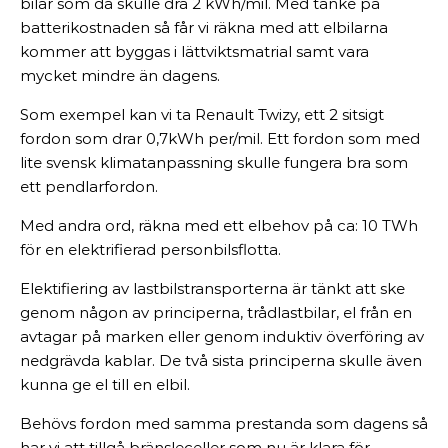
bilar som då skulle dra 2 kWh/mil. Med tanke på
batterikostnaden så får vi räkna med att elbilarna
kommer att byggas i lättviktsmatrial samt vara
mycket mindre än dagens.
Som exempel kan vi ta Renault Twizy, ett 2 sitsigt
fordon som drar 0,7kWh per/mil. Ett fordon som med
lite svensk klimatanpassning skulle fungera bra som
ett pendlarfordon.
Med andra ord, räkna med ett elbehov på ca: 10 TWh
för en elektrifierad personbilsflotta.
Elektifiering av lastbilstransporterna är tänkt att ske
genom någon av principerna, trådlastbilar, el från en
avtagar på marken eller genom induktiv överföring av
nedgrävda kablar. De två sista principerna skulle även
kunna ge el till en elbil.
Behövs fordon med samma prestanda som dagens så
har vi att tillgå bränsleceller som nu är klara för