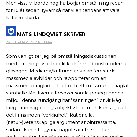
Men visst, vi borde nog ha börjat omställning redan
för 10 år sedan, tyvärr så har vi en tendens att vara
katasrofstyrda.
MATS LINDQVIST
SKRIVER:
26 FEBRUARI, 2012 KL. 10:44
Som vanligt ser jag på omställningsdiskussionen,
media, näringsliv och politikerkår med postmoderna
glasögon. Medierna/kulturen är självrefererande;
massmedia avbildar och rapporterar om en
massmediapräglad debatt och ett massmediepräglat
samhälle. Politikerna försöker samla poäng i denna
miljö. I denna rundgång har ”sanningen” drivit iväg
långt från något slags objektiv bild, man kan säga att
det finns ingen ”verklighet”. Rationella,
(natur-)vetenskapliga argument är ointressanta,
sådana kan inte gynna något särintresse eller
maktstruktur. I en sådan miljö så blir ”okunnighet =