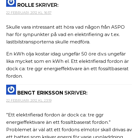
ROLLE
SKRIVER:
22 FEBRUARI, 2012 KL. 16:57
Skulle vara intressant att höra vad någon från ASPO
har för synpunkter på vad en elektrifiering av t.ex.
lastbilstransporterna skulle medföra.
En kWh olja kostar idag ungefär 50 öre d.v.s ungefär
lika mycket som en kWh el. Ett elektrifierad fordon är
dock ca: tre ggr energieffektivare än ett fossiltbaserat
fordon.
BENGT ERIKSSON
SKRIVER:
22 FEBRUARI, 2012 KL. 23:19
”Ett elektrifierad fordon är dock ca: tre ggr
energieffektivare än ett fossiltbaserat fordon.”
Problemet är väl att ett fordons elmotor skall drivas av
ett batteri som kräver energi för varje uppladdning.