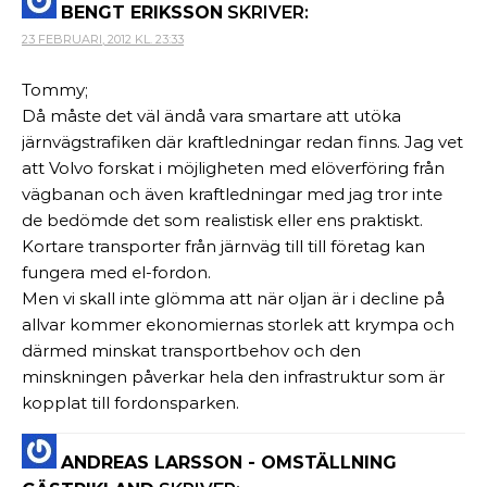
BENGT ERIKSSON
SKRIVER:
23 FEBRUARI, 2012 KL. 23:33
Tommy;
Då måste det väl ändå vara smartare att utöka
järnvägstrafiken där kraftledningar redan finns. Jag vet
att Volvo forskat i möjligheten med elöverföring från
vägbanan och även kraftledningar med jag tror inte
de bedömde det som realistisk eller ens praktiskt.
Kortare transporter från järnväg till till företag kan
fungera med el-fordon.
Men vi skall inte glömma att när oljan är i decline på
allvar kommer ekonomiernas storlek att krympa och
därmed minskat transportbehov och den
minskningen påverkar hela den infrastruktur som är
kopplat till fordonsparken.
ANDREAS LARSSON - OMSTÄLLNING