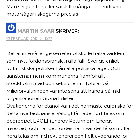
Man ser ju inte heller särskilt många batteridrivna el-
motorsågar i skogarna precis :)
MARTIN SAAR
SKRIVER:
23 FEBRUARI, 2012 KL. 10:22
Det är inte så länge sen etanol skulle frälsa världen
som nytt fordonsbränsle, i alla fall i Sverige enligt
optimistiska politiker från alla politiska läger. Och
tjänstemännen i kommunerna framför allt i
Stockholm Stad och sektionen miljöbilar på
Miljöförvaltningen var inte sena att hänga på inkl
organisationen Gröna Bilister.
Ovationerna för etanol var i det närmaste euforiska för
detta nya biobränsle. Väldigt få hade hört talas om
begreppet EROEI (Energy Return om Energy
Invested) och när det fördes fram var det få som ville
höra talas om indirekt energi och helt avgörande för