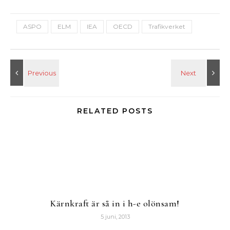
ASPO
ELM
IEA
OECD
Trafikverket
RELATED POSTS
Kärnkraft är så in i h-e olönsam!
5 juni, 2013