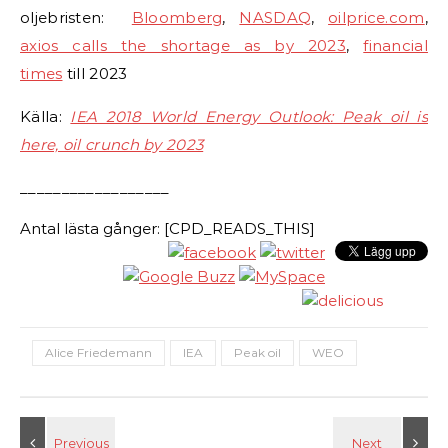
oljebristen:
Bloomberg
,
NASDAQ
,
oilprice.com
,
axios calls the shortage as by 2023
,
financial
times
till 2023
Källa:
IEA 2018 World Energy Outlook: Peak oil is
here, oil crunch by 2023
__________________
Antal lästa gånger: [CPD_READS_THIS]
Alice Friedemann
IEA
Peak oil
WEO