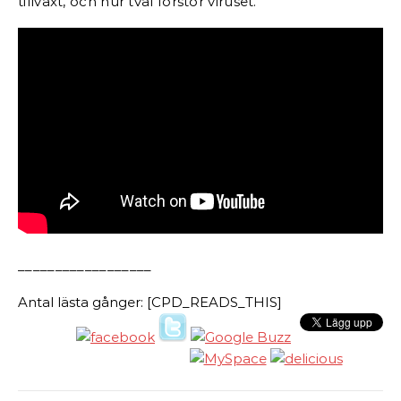
tillväxt, och hur tvål förstör viruset.
__________________
Antal lästa gånger: [CPD_READS_THIS]