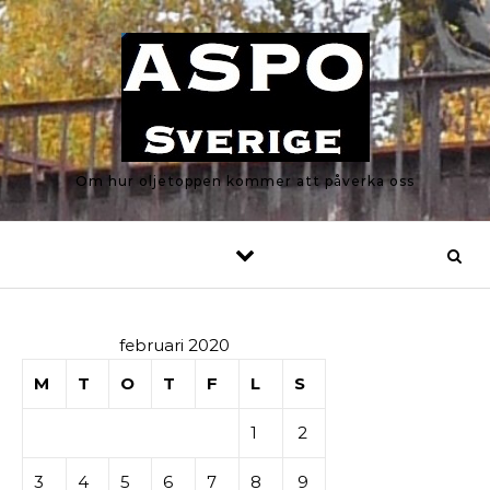
Skip to content
Om hur oljetoppen kommer att påverka oss
februari 2020
M
T
O
T
F
L
S
1
2
3
4
5
6
7
8
9