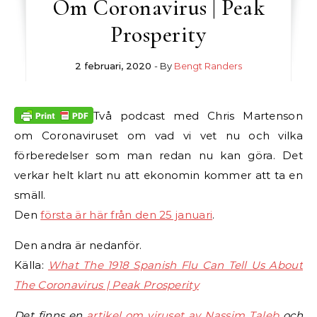
Om Coronavirus | Peak
Prosperity
2 februari, 2020
- By
Bengt Randers
Två podcast med Chris Martenson
om Coronaviruset om vad vi vet nu och vilka
förberedelser som man redan nu kan göra. Det
verkar helt klart nu att ekonomin kommer att ta en
smäll.
Den
första är här från den 25 januari
.
Den andra är nedanför.
Källa:
What The 1918 Spanish Flu Can Tell Us About
The Coronavirus | Peak Prosperity
Det finns en
artikel om viruset av Nassim Taleb
och