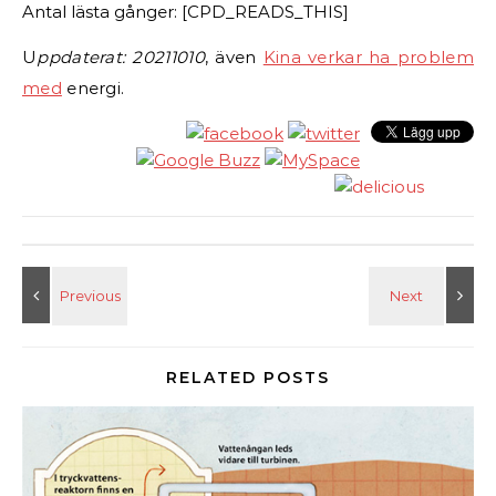
Antal lästa gånger: [CPD_READS_THIS]
U
ppdaterat: 20211010
, även
Kina verkar ha problem
med
energi.
RELATED POSTS