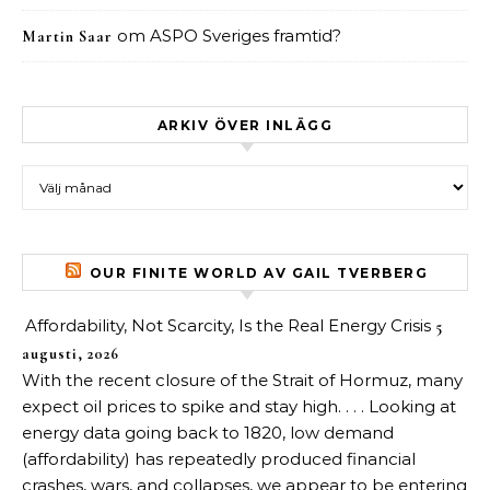
om
ASPO Sveriges framtid?
Martin Saar
ARKIV ÖVER INLÄGG
Arkiv över inlägg
OUR FINITE WORLD AV GAIL TVERBERG
Affordability, Not Scarcity, Is the Real Energy Crisis
5
augusti, 2026
With the recent closure of the Strait of Hormuz, many
expect oil prices to spike and stay high. . . . Looking at
energy data going back to 1820, low demand
(affordability) has repeatedly produced financial
crashes, wars, and collapses, we appear to be entering