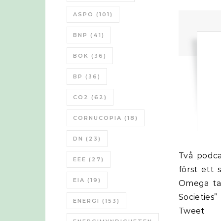
ASPO
(101)
BNP
(41)
BOK
(36)
BP
(36)
CO2
(62)
CORNUCOPIA
(18)
DN
(23)
Två podcasts om komplexitet och samhällens uppgång och fall, det är
EEE
(27)
först ett
EIA
(19)
Omega tau
Societies
ENERGI
(153)
Tweet