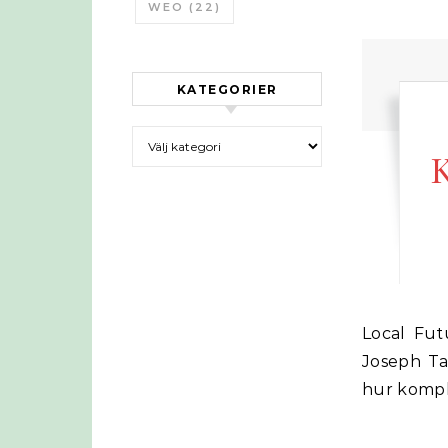
WEO
(22)
KATEGORIER
Kategorier
K
Local Future hade en konferens på hösten 2010 med bland annat Dr.
Joseph Ta
hur kompl