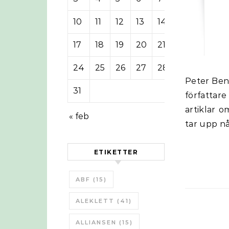
10
11
12
13
14
15
16
17
18
19
20
21
22
23
24
25
26
27
28
29
30
Peter Benson skriver en krönika om komplexitet. Och nämner flera kända
31
författar
artiklar 
« feb
tar upp n
ETIKETTER
ABF
(15)
ALEKLETT
(41)
ALLIANSEN
(15)