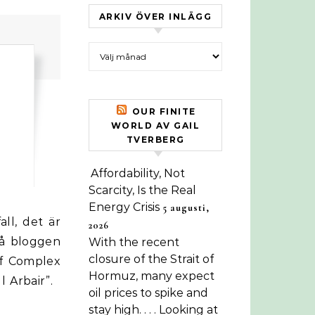
ARKIV ÖVER INLÄGG
Arkiv över inlägg
OUR FINITE
WORLD AV GAIL
TVERBERG
Affordability, Not
Scarcity, Is the Real
Energy Crisis
5 augusti,
2026
på bloggen
With the recent
closure of the Strait of
of Complex
Hormuz, many expect
l Arbair”.
oil prices to spike and
stay high. . . . Looking at