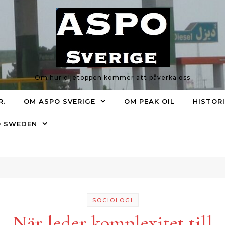
Om hur oljetoppen kommer att påverka oss
R.
OM ASPO SVERIGE
OM PEAK OIL
HISTOR
O SWEDEN
SOCIOLOGI
När leder komplexitet till