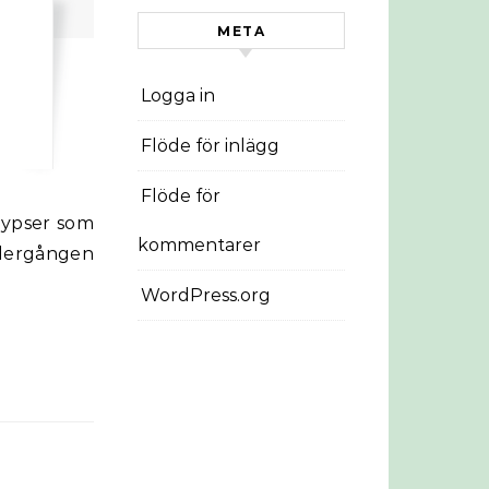
META
Logga in
Flöde för inlägg
Flöde för
kommentarer
ndergången
WordPress.org