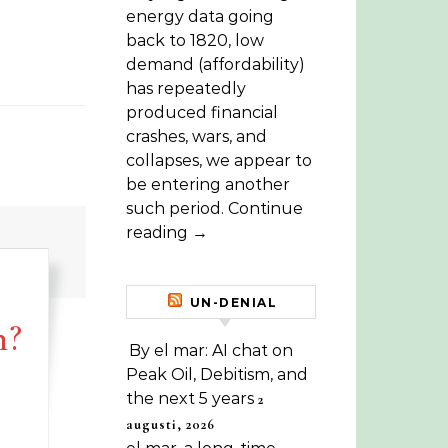
energy data going
back to 1820, low
demand (affordability)
has repeatedly
produced financial
crashes, wars, and
collapses, we appear to
be entering another
such period. Continue
reading →
UN-DENIAL
n?
By el mar: AI chat on
Peak Oil, Debitism, and
the next 5 years
2
augusti, 2026