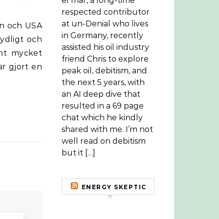
el mar, a long-time
respected contributor
at un-Denial who lives
in Germany, recently
ydligt och
assisted his oil industry
rmt mycket
friend Chris to explore
r gjort en
peak oil, debitism, and
the next 5 years, with
an AI deep dive that
resulted in a 69 page
chat which he kindly
shared with me. I’m not
well read on debitism
but it […]
ENERGY SKEPTIC