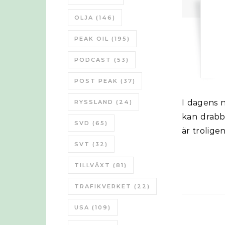
OLJA
(146)
PEAK OIL
(195)
PODCAST
(53)
POST PEAK
(37)
I dagens nummer av SvD så gär tidningen i genom olika apokalypser som
RYSSLAND
(24)
kan drabb
SVD
(65)
är trolige
SVT
(32)
TILLVÄXT
(81)
TRAFIKVERKET
(22)
USA
(109)