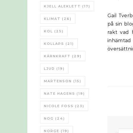
KJELL ALEKLETT
(17)
Gail Tverberg ger sin syn på energi- och ekonomikrisen i världen och USA
KLIMAT
(26)
på sin bl
KOL
(25)
rakt vad 
inhämtad 
KOLLAPS
(21)
översättni
KÄRNKRAFT
(29)
LJUD
(19)
MARTENSON
(15)
NATE HAGENS
(19)
NICOLE FOSS
(23)
NOG
(24)
NORGE
(19)