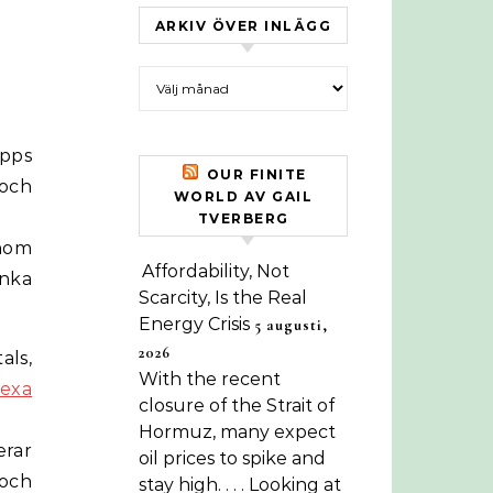
ARKIV ÖVER INLÄGG
Arkiv över inlägg
ipps
OUR FINITE
 och
WORLD AV GAIL
TVERBERG
nom
Affordability, Not
enka
Scarcity, Is the Real
Energy Crisis
5 augusti,
2026
als,
With the recent
exa
closure of the Strait of
Hormuz, many expect
rar
oil prices to spike and
 och
stay high. . . . Looking at