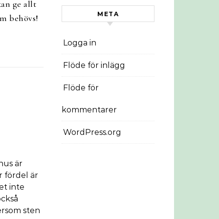
an ge allt
META
om behövs!
Logga in
Flöde för inlägg
Flöde för
kommentarer
WordPress.org
hus är
r fördel är
et inte
också
ersom sten