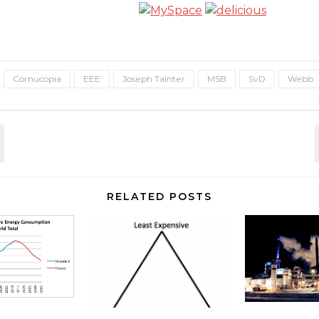
Cornucopia
EEE
Joseph Tainter
MSB
SvD
Webb
RELATED POSTS