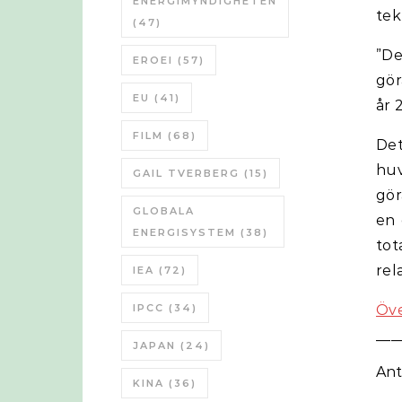
ENERGIMYNDIGHETEN
tek
(47)
”De
EROEI
(57)
gör
EU
(41)
år 
FILM
(68)
Det
huv
GAIL TVERBERG
(15)
gör
GLOBALA
en 
ENERGISYSTEM
(38)
tot
rela
IEA
(72)
IPCC
(34)
Öve
___
JAPAN
(24)
Ant
KINA
(36)