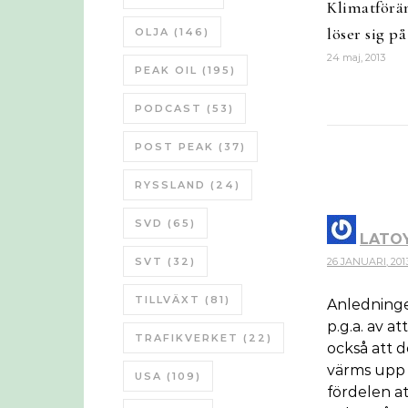
Klimatförä
löser sig p
OLJA
(146)
24 maj, 2013
PEAK OIL
(195)
PODCAST
(53)
POST PEAK
(37)
RYSSLAND
(24)
SVD
(65)
LATOY
SVT
(32)
26 JANUARI, 2013
TILLVÄXT
(81)
Anledninge
p.g.a. av a
TRAFIKVERKET
(22)
också att d
värms upp l
USA
(109)
fördelen a