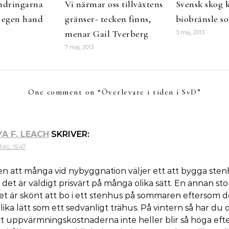
ndringarna
Vi närmar oss tillväxtens
Svensk skog k
å egen hand
gränser- tecken finns,
biobränsle s
menar Gail Tverberg
3 maj, 2013
7 maj, 2013
One comment on “
Överlevare i tiden i SvD
”
A F. LEACH
SKRIVER:
 KL. 15:47
n att många vid nybyggnation väljer ett att bygga sten
tt det är väldigt prisvärt på många olika sätt. En annan sto
et är skönt att bo i ett stenhus på sommaren eftersom d
ika lätt som ett sedvanligt trähus. På vintern så har du 
tt uppvärmningskostnaderna inte heller blir så höga eft