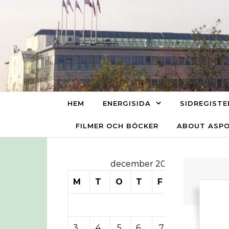
Skip to content
HEM
ENERGISIDA
SIDREGISTE
FILMER OCH BÖCKER
ABOUT ASP
december 2012
M
T
O
T
F
L
S
1
2
3
4
5
6
7
8
9