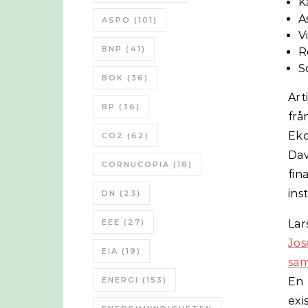
K
A
ASPO
(101)
V
BNP
(41)
R
S
BOK
(36)
Art
BP
(36)
frå
Eko
CO2
(62)
Da
CORNUCOPIA
(18)
fin
ins
DN
(23)
EEE
(27)
Lar
Jos
EIA
(19)
sa
ENERGI
(153)
En 
exi