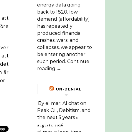
energy data going
back to 1820, low
 att
demand (affordability)
has repeatedly
före
produced financial
crashes, wars, and
collapses, we appear to
över
be entering another
 att
such period. Continue
 det
reading →
m är
ör i
UN-DENIAL
By el mar: AI chat on
Peak Oil, Debitism, and
the next 5 years
2
augusti, 2026