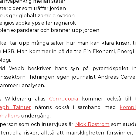
ärnvapenkrig mellan stater
steroider som träffar jorden
irus ger globalt zombieinvasion
eligiös apokalyps eller ragnarök
olen expanderar och bränner upp jorden
ikel tar upp många saker hur man kan klara kriser, t
n MSB. Man kommer in på de tre E’n Ekonomi, Energi
logi.
vid Webb beskriver hans syn på pyramidspelet i
anssektorn. Tidningen egen journalist Andreas Cerv
tämmer i analysen.
s Wilderäng alias
Cornucopia
kommer också till t
eph Tainter
nämns också i samband med
kompl
mhällens
undergång.
person som och intervjuas är
Nick Bostrom
som stude
stentiella risker, alltså att mänskligheten försvinner,