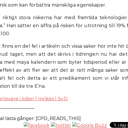
nik som kan förbättra mänskliga egenskaper.
 riktigt stora riskerna har med framtida teknologier
a.” Han sätter en siffra på risken för utrotning till 19% 
2100.
 finns en del fel i artikeln och vissa saker hör inte hit 
ud taget, men att det skrivs i tidningen nu har det
a med maya kalendern som byter tidsperiod eller är
effekt av att fler ser att det är rätt många saker so
alt fel och detta är ett predikament som vi står inf
tion till de tre E’na.
rlevare i tiden | Inrikes | SvD
.
_______________
al lästa gånger: [CPD_READS_THIS]