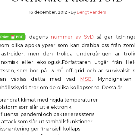
16 december, 2012
- By
Bengt Randers
I dagens
nummer av SvD
så gär tidning
om olika apokalypser som kan drabba oss från zom
l astroider, men den troliga undergången är trol
nomisk eller ekologisk.
Författaren utgår från He
2
tsson, som bor på 13 m
off-grid och är survivalsit.
dan växlas detta med vad
MSB
, Myndigheten 
hällsskydd tror om de olika kollapserna. Dessa är:
örändrat klimat med höjda temperaturer
olstorm som slår ut elektronik
nfluensa, pandemi och bakterieresistens
t-attack som slår ut samhällsfunktioner
isshantering ger finansiell kollaps