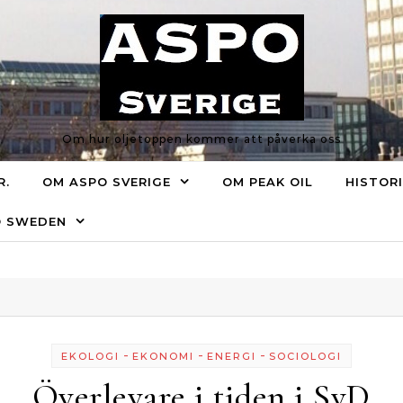
Om hur oljetoppen kommer att påverka oss
R.
OM ASPO SVERIGE
OM PEAK OIL
HISTOR
O SWEDEN
-
-
-
EKOLOGI
EKONOMI
ENERGI
SOCIOLOGI
Överlevare i tiden i SvD