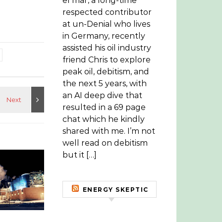
el mar, a long-time
respected contributor
at un-Denial who lives
in Germany, recently
assisted his oil industry
friend Chris to explore
peak oil, debitism, and
the next 5 years, with
an AI deep dive that
resulted in a 69 page
chat which he kindly
shared with me. I’m not
well read on debitism
but it […]
ENERGY SKEPTIC