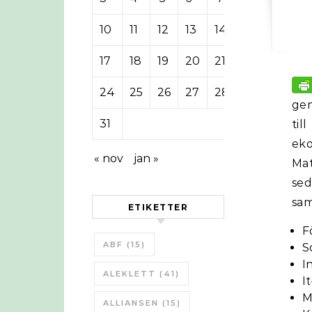
10
11
12
13
14
15
16
17
18
19
20
21
22
23
24
25
26
27
28
29
30
gen
31
til
eko
« nov
jan »
Mat
se
sam
ETIKETTER
F
ABF
(15)
S
I
ALEKLETT
(41)
I
M
ALLIANSEN
(15)