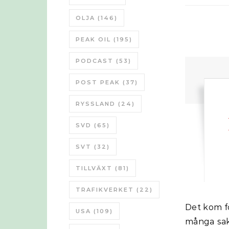
OLJA
(146)
PEAK OIL
(195)
PODCAST
(53)
POST PEAK
(37)
RYSSLAND
(24)
SVD
(65)
SVT
(32)
TILLVÄXT
(81)
TRAFIKVERKET
(22)
Det kom för ett tag sedan en ny film från Post Carbon Institut som tar upp
USA
(109)
många sak