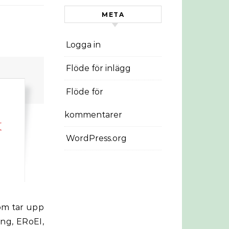
META
Logga in
Flöde för inlägg
Flöde för
kommentarer
k
WordPress.org
ng, ERoEI,