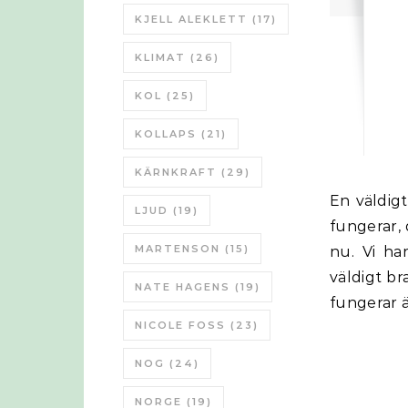
KJELL ALEKLETT
(17)
KLIMAT
(26)
KOL
(25)
KOLLAPS
(21)
KÄRNKRAFT
(29)
En väldigt bra video av Mike Maloney om hur systemet med FIAT-pengar
LJUD
(19)
fungerar,
MARTENSON
(15)
nu. Vi ha
väldigt br
NATE HAGENS
(19)
fungerar ä
NICOLE FOSS
(23)
NOG
(24)
NORGE
(19)