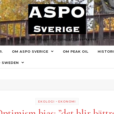
Om hur oljetoppen kommer att påverka oss
R.
OM ASPO SVERIGE
OM PEAK OIL
HISTOR
O SWEDEN
-
EKOLOGI
EKONOMI
ptimism bias: ”det blir bättr