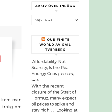
ARKIV ÖVER INLÄGG
Arkiv över inlägg
OUR FINITE
WORLD AV GAIL
TVERBERG
l
Affordability, Not
Scarcity, Is the Real
Energy Crisis
5 augusti,
2026
With the recent
closure of the Strait of
Hormuz, many expect
oil prices to spike and
t trolig om
stay high. . . . Looking at