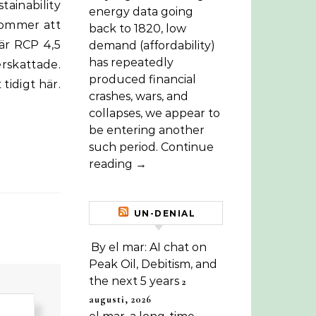
ainability
energy data going
kommer att
back to 1820, low
 är RCP 4,5
demand (affordability)
has repeatedly
erskattade.
produced financial
tidigt här.
crashes, wars, and
collapses, we appear to
be entering another
such period. Continue
reading →
UN-DENIAL
By el mar: AI chat on
Peak Oil, Debitism, and
the next 5 years
2
augusti, 2026