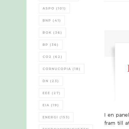
ASPO
(101)
BNP
(41)
BOK
(36)
BP
(36)
CO2
(62)
CORNUCOPIA
(18)
DN
(23)
EEE
(27)
EIA
(19)
I en panel diskussion som hölls i Denver med olika forskare så kom man
ENERGI
(153)
fram till 