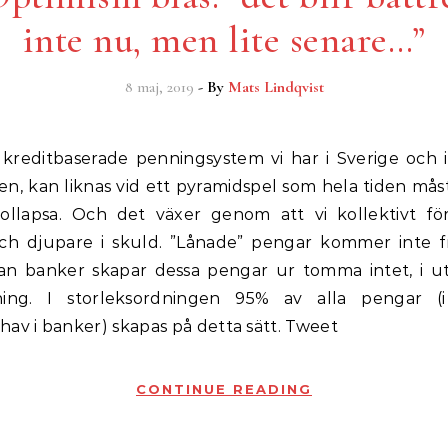
inte nu, men lite senare…”
8 maj, 2019
- By
Mats Lindqvist
en, kan liknas vid ett pyramidspel som hela tiden mås
kollapsa. Och det växer genom att vi kollektivt för
ch djupare i skuld. ”Lånade” pengar kommer inte 
an banker skapar dessa pengar ur tomma intet, i 
tning. I storleksordningen 95% av alla pengar (
av i banker) skapas på detta sätt. Tweet
CONTINUE READING