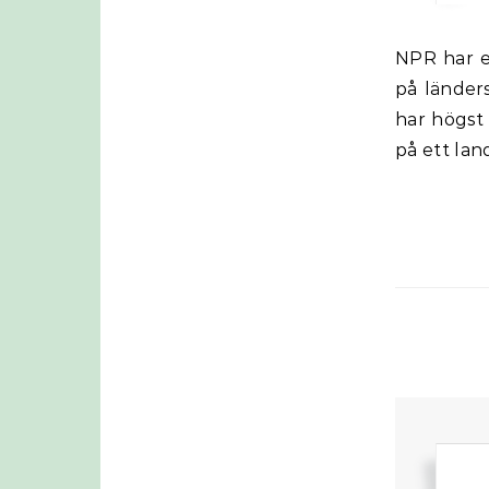
NPR har ett Podcast program om hur Standard & Poor sätter sina betyg
på länders
har högst
på ett lan