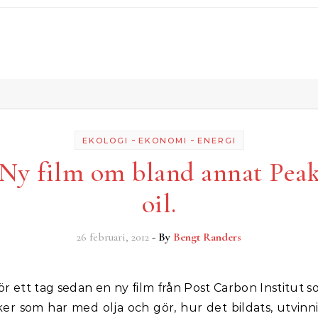
-
-
EKOLOGI
EKONOMI
ENERGI
Ny film om bland annat Pea
oil.
26 februari, 2012
- By
Bengt Randers
er som har med olja och gör, hur det bildats, utvinni