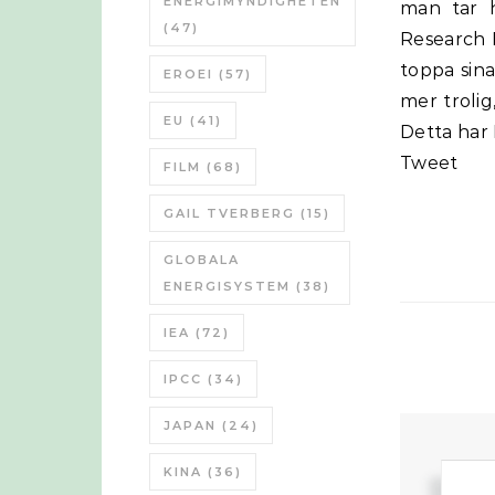
ENERGIMYNDIGHETEN
man tar h
(47)
Research 
toppa sina
EROEI
(57)
mer trolig
EU
(41)
Detta har 
Tweet
FILM
(68)
GAIL TVERBERG
(15)
GLOBALA
ENERGISYSTEM
(38)
IEA
(72)
IPCC
(34)
JAPAN
(24)
KINA
(36)