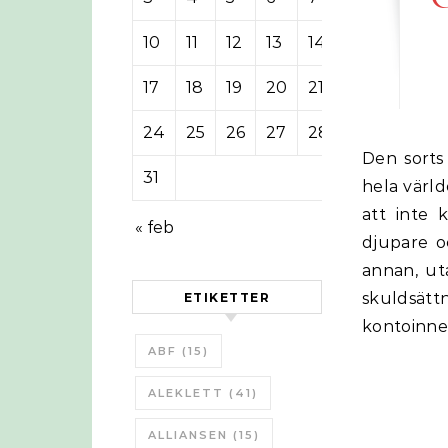
10
11
12
13
14
15
16
17
18
19
20
21
22
23
24
25
26
27
28
29
30
Den sorts kreditbaserade penningsystem vi har i Sverige och i stort sett
31
hela värld
att inte 
« feb
djupare o
annan, ut
skuldsät
ETIKETTER
kontoinneh
ABF
(15)
ALEKLETT
(41)
ALLIANSEN
(15)