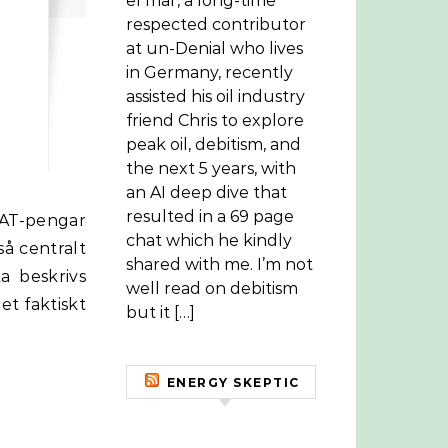
el mar, a long-time
respected contributor
at un-Denial who lives
in Germany, recently
assisted his oil industry
friend Chris to explore
peak oil, debitism, and
the next 5 years, with
an AI deep dive that
resulted in a 69 page
chat which he kindly
å centralt
shared with me. I’m not
a beskrivs
well read on debitism
et faktiskt
but it […]
ENERGY SKEPTIC