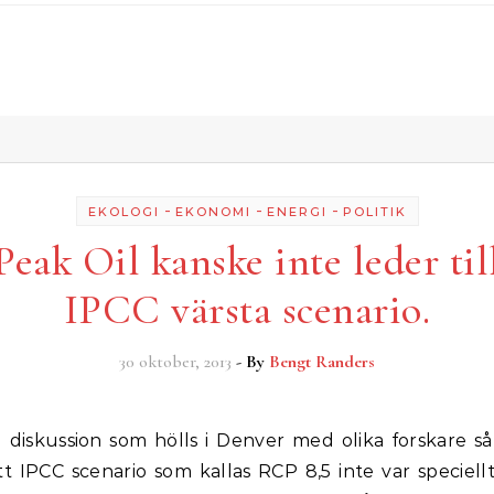
-
-
-
EKOLOGI
EKONOMI
ENERGI
POLITIK
Peak Oil kanske inte leder til
IPCC värsta scenario.
30 oktober, 2013
- By
Bengt Randers
att IPCC scenario som kallas RCP 8,5 inte var speciell