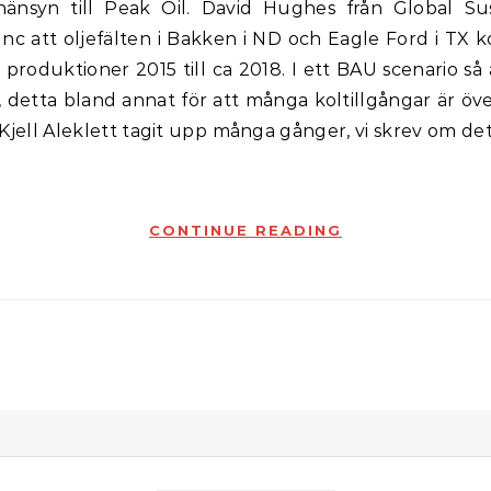
änsyn till Peak Oil. David Hughes från Global Sust
Inc att oljefälten i Bakken i ND och Eagle Ford i TX 
 produktioner 2015 till ca 2018. I ett BAU scenario så
, detta bland annat för att många koltillgångar är öv
Kjell Aleklett tagit upp många gånger, vi skrev om det 
CONTINUE READING